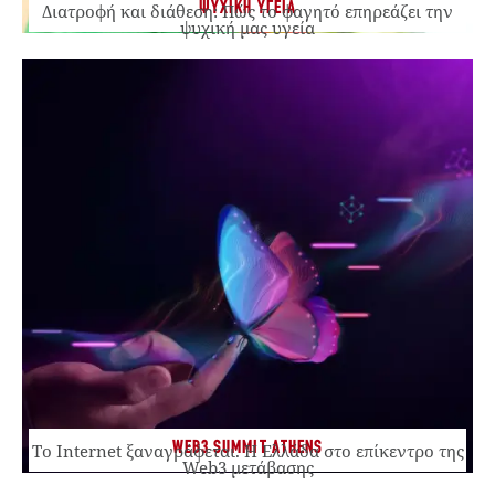
ΨΥΧΙΚΗ ΥΓΕΙΑ
Διατροφή και διάθεση: Πώς το φαγητό επηρεάζει την
ψυχική μας υγεία
WEB3 SUMMIT ATHENS
Το Internet ξαναγράφεται. Η Ελλάδα στο επίκεντρο της
Web3 μετάβασης