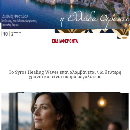
ΕΝΔΙΑΦΈΡΟΝΤΑ
Το Syros Healing Waves επαναλαμβάνεται για δεύτερη
χρονιά και είναι ακόμα μεγαλύτερο