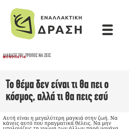
ΔΙΆΒΑΣΈ ΤΟ!
,
ΤΡΌΠΟΣ ΝΑ ΖΕΙΣ
ΜΟΝΟΠΆΤΙΑ
Το θέμα δεν είναι τι θα πει ο
κόσμος, αλλά τι θα πεις εσύ
Αυτή είναι η μεγαλύτερη μαγκιά στην ζωή. Να
κάνεις αυτό που πραγματικά θέλεις. Να μην
υπολογίζεις τη γνώμη των άλλων παρά μονάχα