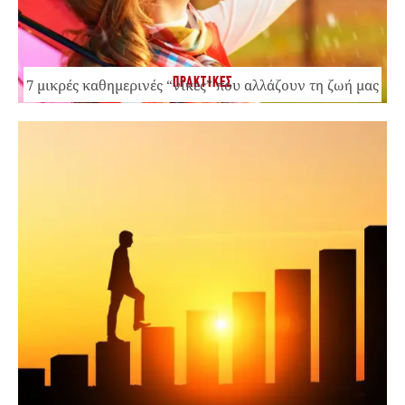
ΠΡΑΚΤΙΚΕΣ
7 μικρές καθημερινές “νίκες” που αλλάζουν τη ζωή μας