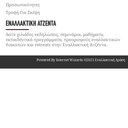
Προσωπικότητες
Τροφή Για Σκέψη
ΕΝΑΛΛΑΚΤΙΚΉ ΑΤΖΈΝΤΑ
Δείτε χιλιάδες εκδηλώσεις, σεμινάρια, μαθήματα,
εκπαιδευτικά προγράμματα, προορισμούς εναλλακτικών
διακοπών και retreats στην Εναλλακτική Ατζέντα.
Powered By Internet Wizards ©2021 Εναλλακτική Δράση