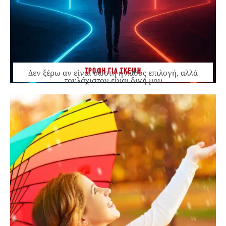
ΤΡΟΦΗ ΓΙΑ ΣΚΕΨΗ
Δεν ξέρω αν είναι σωστή ή λάθος επιλογή, αλλά
τουλάχιστον είναι δική μου