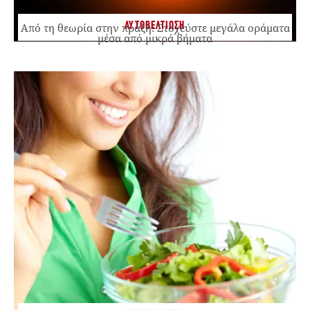
ΑΥΤΟΒΕΛΤΙΩΣΗ
Από τη θεωρία στην πράξη: Στοχεύστε μεγάλα οράματα
μέσα από μικρά βήματα