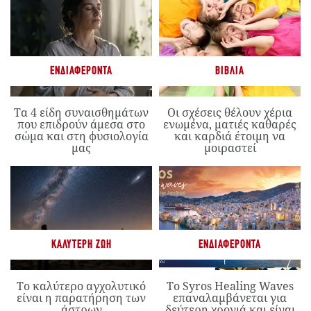
ΕΝΔΙΑΦΈΡΟΝΤΑ
ΒΙΒΛΊΑ
Τα 4 είδη συναισθημάτων
Οι σχέσεις θέλουν χέρια
που επιδρούν άμεσα στο
ενωμένα, ματιές καθαρές
σώμα και στη φυσιολογία
και καρδιά έτοιμη να
μας
μοιραστεί
ΚΑΛΎΤΕΡΗ ΖΩΉ
ΕΝΔΙΑΦΈΡΟΝΤΑ
Το καλύτερο αγχολυτικό
Το Syros Healing Waves
είναι η παρατήρηση των
επαναλαμβάνεται για
άστρων
δεύτερη χρονιά και είναι