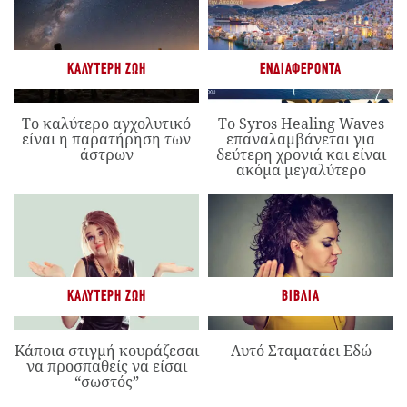
ΚΑΛΎΤΕΡΗ ΖΩΉ
ΕΝΔΙΑΦΈΡΟΝΤΑ
Το καλύτερο αγχολυτικό
Το Syros Healing Waves
είναι η παρατήρηση των
επαναλαμβάνεται για
άστρων
δεύτερη χρονιά και είναι
ακόμα μεγαλύτερο
ΚΑΛΎΤΕΡΗ ΖΩΉ
ΒΙΒΛΊΑ
Κάποια στιγμή κουράζεσαι
Αυτό Σταματάει Εδώ
να προσπαθείς να είσαι
“σωστός”