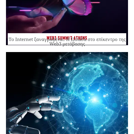
WEB3 SUMMIT ATHENS
Το Internet ξαναγράφεται. Η Ελλάδα στο επίκεντρο της
Web3 μετάβασης