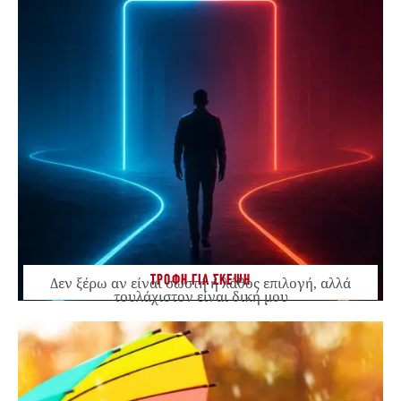
ΤΡΟΦΗ ΓΙΑ ΣΚΕΨΗ
Δεν ξέρω αν είναι σωστή ή λάθος επιλογή, αλλά
τουλάχιστον είναι δική μου