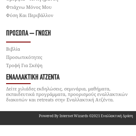
Φτιάχνω Μόνος Μου
Φύση Και Περιβάλλον
ΠΡΌΣΩΠΑ – ΓΝΏΣΗ
Βιβλία
Προσωπικότητες
Τροφή Για Σκέψη
ΕΝΑΛΛΑΚΤΙΚΉ ΑΤΖΈΝΤΑ
Δείτε χιλιάδες εκδηλώσεις, σεμινάρια, μαθήματα,
εκπαιδευτικά προγράμματα, προορισμούς εναλλακτικών
διακοπών και retreats στην Εναλλακτική Ατζέντα.
Powered By Internet Wizards ©2021 Εναλλακτική Δράση