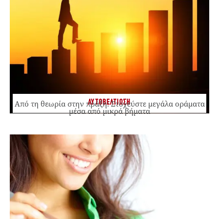
ΑΥΤΟΒΕΛΤΙΩΣΗ
Από τη θεωρία στην πράξη: Στοχεύστε μεγάλα οράματα
μέσα από μικρά βήματα