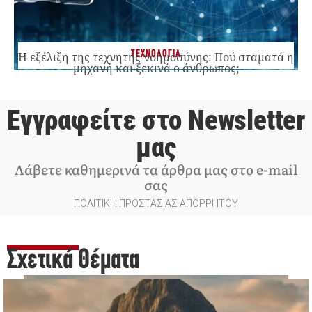
ΤΕΧΝΟΛΟΓΙΑ
Η εξέλιξη της τεχνητής νοημοσύνης: Πού σταματά η
μηχανή και ξεκινά ο άνθρωπος;
Εγγραφείτε στο Newsletter
μας
Λάβετε καθημερινά τα άρθρα μας στο e-mail
σας
ΠΟΛΙΤΙΚΗ ΠΡΟΣΤΑΣΙΑΣ ΑΠΟΡΡΗΤΟΥ
Σχετικά Θέματα