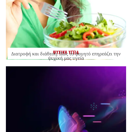
ΨΥΧΙΚΗ ΥΓΕΙΑ
Διατροφή και διάθεση: Πώς το φαγητό επηρεάζει την
ψυχική μας υγεία