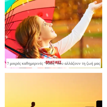
ΠΡΑΚΤΙΚΕΣ
7 μικρές καθημερινές “νίκες” που αλλάζουν τη ζωή μας