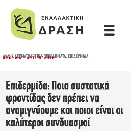
ΑΚΜΉ
,
ΔΕΡΜΑΤΟΛΟΓΙΚΆ ΠΡΟΒΛΉΜΑΤΑ
,
ΕΠΙΔΕΡΜΊΔΑ
ΟΜΟΡΦΙΆ - ΑΝΤΙΓΉΡΑΝΣΗ
Επιδερμίδα: Ποια συστατικά
φροντίδας δεν πρέπει να
αναμιγνύουμε και ποιοι είναι οι
καλύτεροι συνδυασμοί