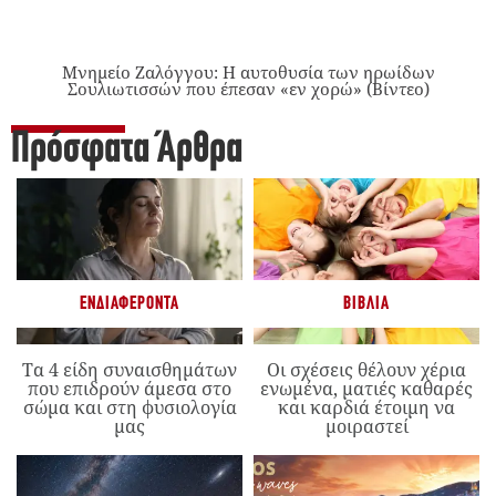
Μνημείο Ζαλόγγου: Η αυτοθυσία των ηρωίδων
Σουλιωτισσών που έπεσαν «εν χορώ» (Βίντεο)
Πρόσφατα Άρθρα
ΕΝΔΙΑΦΈΡΟΝΤΑ
ΒΙΒΛΊΑ
Τα 4 είδη συναισθημάτων
Οι σχέσεις θέλουν χέρια
που επιδρούν άμεσα στο
ενωμένα, ματιές καθαρές
σώμα και στη φυσιολογία
και καρδιά έτοιμη να
μας
μοιραστεί