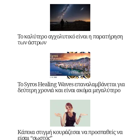
Το καλύτερο αγχολυτικό είναι η παρατήρηση
των άστρων
Το Syros Healing Waves επαναλαμβάνεται για
δεύτερη χρονιά και είναι ακόμα μεγαλύτερο
Κάποια στιγμή κουράζεσαι να προσπαθείς να
είσαι “σωστός”