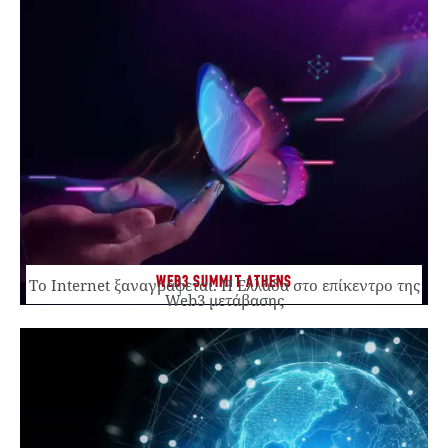
WEB3 SUMMIT ATHENS
Το Internet ξαναγράφεται. Η Ελλάδα στο επίκεντρο της
Web3 μετάβασης