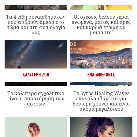
Τα 4 είδη συναισθημάτων
Οι σχέσεις θέλουν χέρια
που επιδρούν άμεσα στο
ενωμένα, ματιές καθαρές
σώμα και στη φυσιολογία
και καρδιά έτοιμη να
μας
μοιραστεί
ΚΑΛΎΤΕΡΗ ΖΩΉ
ΕΝΔΙΑΦΈΡΟΝΤΑ
Το καλύτερο αγχολυτικό
Το Syros Healing Waves
είναι η παρατήρηση των
επαναλαμβάνεται για
άστρων
δεύτερη χρονιά και είναι
ακόμα μεγαλύτερο