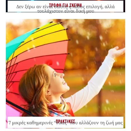
ΤΡΟΦΗ ΓΙΑ ΣΚΕΨΗ
Δεν ξέρω αν είναι σωστή ή λάθος επιλογή, αλλά
τουλάχιστον είναι δική μου
ΠΡΑΚΤΙΚΕΣ
7 μικρές καθημερινές “νίκες” που αλλάζουν τη ζωή μας