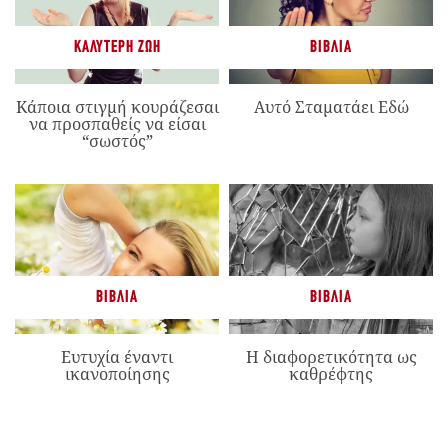
ΚΑΛΎΤΕΡΗ ΖΩΉ
ΒΙΒΛΊΑ
Κάποια στιγμή κουράζεσαι
Αυτό Σταματάει Εδώ
να προσπαθείς να είσαι
“σωστός”
ΒΙΒΛΊΑ
ΒΙΒΛΊΑ
Ευτυχία έναντι
Η διαφορετικότητα ως
ικανοποίησης
καθρέφτης