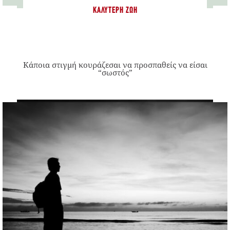
ΚΑΛΎΤΕΡΗ ΖΩΉ
Κάποια στιγμή κουράζεσαι να προσπαθείς να είσαι
“σωστός”