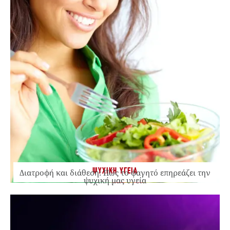
ΨΥΧΙΚΗ ΥΓΕΙΑ
Διατροφή και διάθεση: Πώς το φαγητό επηρεάζει την
ψυχική μας υγεία