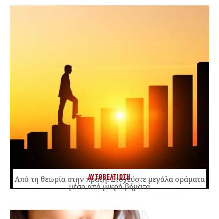
ΑΥΤΟΒΕΛΤΙΩΣΗ
Από τη θεωρία στην πράξη: Στοχεύστε μεγάλα οράματα
μέσα από μικρά βήματα