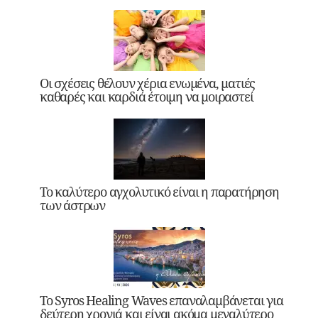
Οι σχέσεις θέλουν χέρια ενωμένα, ματιές
καθαρές και καρδιά έτοιμη να μοιραστεί
Το καλύτερο αγχολυτικό είναι η παρατήρηση
των άστρων
Το Syros Healing Waves επαναλαμβάνεται για
δεύτερη χρονιά και είναι ακόμα μεγαλύτερο