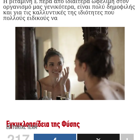
Η βιταμίνη Ε πέρα από ιδιαίτερα ωφέλιμη στον
οργανισμό μας γενικότερα, είναι πολύ δημοφιλής
και για τις καλλυντικές της ιδιότητες που
πολλούς ειδικούς να
Εγκυκλοπαίδεια της Φύσης
EDITORIAL TEAM
217