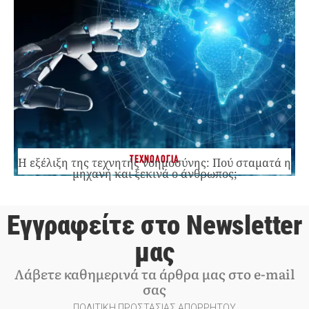
ΤΕΧΝΟΛΟΓΙΑ
Η εξέλιξη της τεχνητής νοημοσύνης: Πού σταματά η
μηχανή και ξεκινά ο άνθρωπος;
Εγγραφείτε στο Newsletter
μας
Λάβετε καθημερινά τα άρθρα μας στο e-mail
σας
ΠΟΛΙΤΙΚΗ ΠΡΟΣΤΑΣΙΑΣ ΑΠΟΡΡΗΤΟΥ