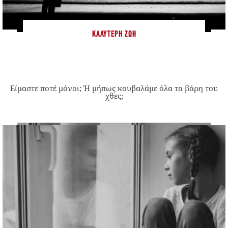
ΚΑΛΎΤΕΡΗ ΖΩΉ
Είμαστε ποτέ μόνοι; Ή μήπως κουβαλάμε όλα τα βάρη του
χθες;