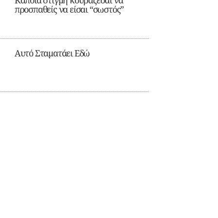
Κάποια στιγμή κουράζεσαι να
προσπαθείς να είσαι “σωστός”
Αυτό Σταματάει Εδώ