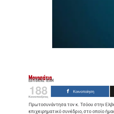
Μονοπάτια
EDITORIAL TEAM
188
Κοινοποίηση
Κοινοποιήσεις
Πρωτοσυνάντησα τον κ. Τσόου στην Ελβε
επιχειρηματικό συνέδριο, στο οποίο ήμασ