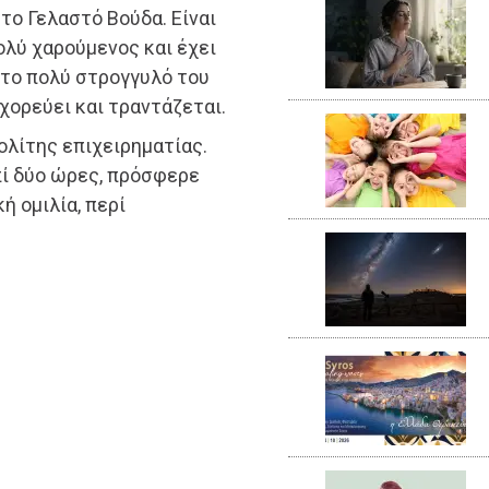
 το Γελαστό Βούδα. Είναι
ολύ χαρούμενος και έχει
το πολύ στρογγυλό του
χορεύει και τραντάζεται.
τολίτης επιχειρηματίας.
Επί δύο ώρες, πρόσφερε
ή ομιλία, περί