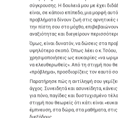
σύγκρουσης. Η δουλειά μου με έχει διδ
είναι, σε κάποιο επίπεδο, μια μορφή αυτ
προβλήματα δίνουν ζωή στις αρνητικές 
την πίστη σου στο μόχθο, επιβεβαιώνουν
αναξιότητας και διεγείρουν περισσότερ
Όμως, είναι δυνατόν, να δώσεις στα προ
υψηλότερο σκοπό. Όπως λέει ο κ.Τσόου, 
χρησιμοποιήσεις ως ευκαιρίες «να ωριμά
να ελευθερωθείς». Από τη στιγμή που θε
«πρόβλημα», προσδιορίζεις τον εαυτό σο
Παρατήρησε πώς η αντίληψή σου γεμίζει
άγχος. Συνειδητά και ασυνείδητα, κάνει
για πόνο, παγίδες και δυστυχισμένο τέλο
στιγμή που θεωρείς ότι κάτι είναι «ευκα
έμπνευση, στα δώρα, στα μαθήματα, στις
διεξόδους.