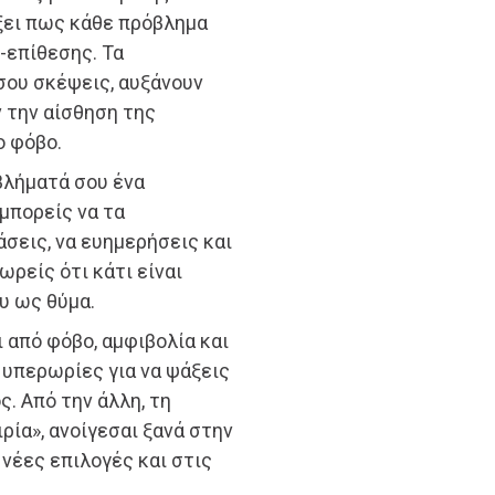
άξει πως κάθε πρόβλημα
ό-επίθεσης. Τα
σου σκέψεις, αυξάνουν
 την αίσθηση της
ο φόβο.
βλήματά σου ένα
μπορείς να τα
σεις, να ευημερήσεις και
ωρείς ότι κάτι είναι
υ ως θύμα.
 από φόβο, αμφιβολία και
ς υπερωρίες για να ψάξεις
ς. Από την άλλη, τη
ιρία», ανοίγεσαι ξανά στην
 νέες επιλογές και στις