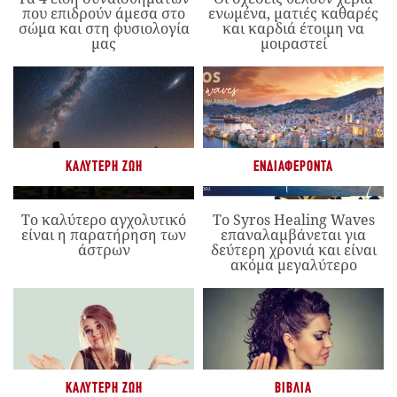
που επιδρούν άμεσα στο
ενωμένα, ματιές καθαρές
σώμα και στη φυσιολογία
και καρδιά έτοιμη να
μας
μοιραστεί
ΚΑΛΎΤΕΡΗ ΖΩΉ
ΕΝΔΙΑΦΈΡΟΝΤΑ
Το καλύτερο αγχολυτικό
Το Syros Healing Waves
είναι η παρατήρηση των
επαναλαμβάνεται για
άστρων
δεύτερη χρονιά και είναι
ακόμα μεγαλύτερο
ΚΑΛΎΤΕΡΗ ΖΩΉ
ΒΙΒΛΊΑ