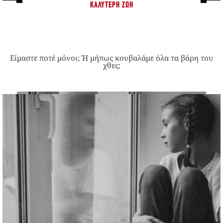
ΚΑΛΎΤΕΡΗ ΖΩΉ
Είμαστε ποτέ μόνοι; Ή μήπως κουβαλάμε όλα τα βάρη του
χθες;