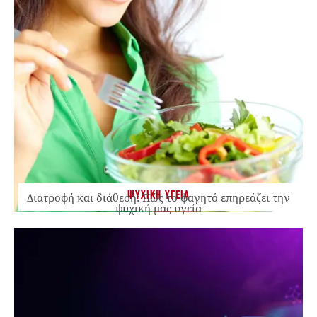
ΨΥΧΙΚΗ ΥΓΕΙΑ
Διατροφή και διάθεση: Πώς το φαγητό επηρεάζει την
ψυχική μας υγεία