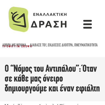
ΆΡΘΡΑ ΜΕ ΝΌΗΜΑ...
,
ΔΙΆΒΑΣΈ ΤΟ!
,
ΕΚΔΌΣΕΙΣ ΔΙΌΠΤΡΑ
,
ΠΝΕΥΜΑΤΙΚΌΤΗΤΑ
ΤΡΟΦΉ ΓΙΑ ΣΚΈΨΗ
Ο “Νόμος του Αντιπάλου”: Όταν
σε κάθε μας όνειρο
δημιουργούμε και έναν εφιάλτη