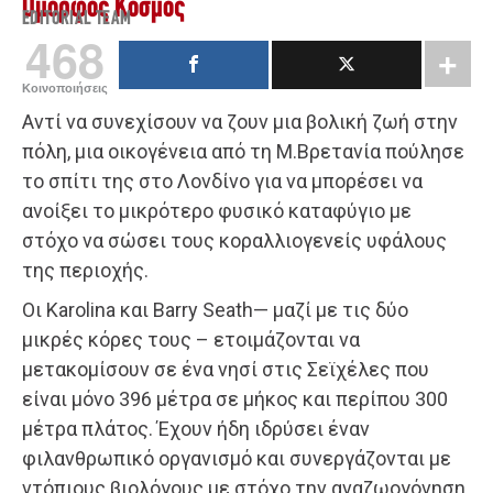
Όμορφος Κόσμος
EDITORIAL TEAM
468
Κοινοποιήσεις
Αντί να συνεχίσουν να ζουν μια βολική ζωή στην
πόλη, μια οικογένεια από τη Μ.Βρετανία πούλησε
το σπίτι της στο Λονδίνο για να μπορέσει να
ανοίξει το μικρότερο φυσικό καταφύγιο με
στόχο να σώσει τους κοραλλιογενείς υφάλους
της περιοχής.
Οι Karolina και Barry Seath— μαζί με τις δύο
μικρές κόρες τους – ετοιμάζονται να
μετακομίσουν σε ένα νησί στις Σεϊχέλες που
είναι μόνο 396 μέτρα σε μήκος και περίπου 300
μέτρα πλάτος. Έχουν ήδη ιδρύσει έναν
φιλανθρωπικό οργανισμό και συνεργάζονται με
ντόπιους βιολόγους με στόχο την αναζωογόνηση