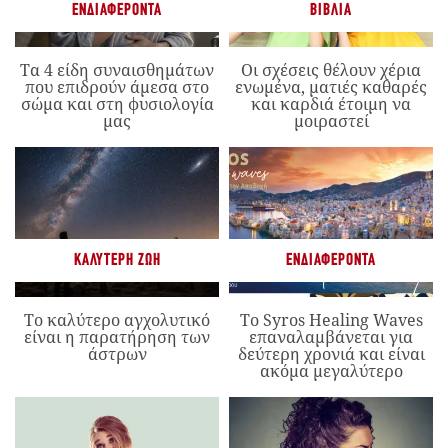
ΕΝΔΙΑΦΈΡΟΝΤΑ
ΒΙΒΛΊΑ
Τα 4 είδη συναισθημάτων
Οι σχέσεις θέλουν χέρια
που επιδρούν άμεσα στο
ενωμένα, ματιές καθαρές
σώμα και στη φυσιολογία
και καρδιά έτοιμη να
μας
μοιραστεί
ΚΑΛΎΤΕΡΗ ΖΩΉ
ΕΝΔΙΑΦΈΡΟΝΤΑ
Το καλύτερο αγχολυτικό
Το Syros Healing Waves
είναι η παρατήρηση των
επαναλαμβάνεται για
άστρων
δεύτερη χρονιά και είναι
ακόμα μεγαλύτερο