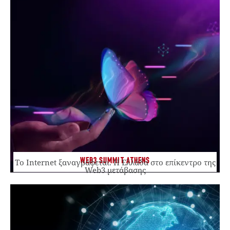
WEB3 SUMMIT ATHENS
Το Internet ξαναγράφεται. Η Ελλάδα στο επίκεντρο της
Web3 μετάβασης