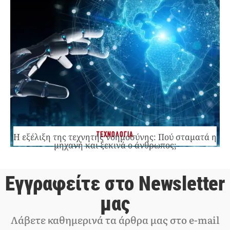
ΤΕΧΝΟΛΟΓΙΑ
Η εξέλιξη της τεχνητής νοημοσύνης: Πού σταματά η
μηχανή και ξεκινά ο άνθρωπος;
Εγγραφείτε στο Newsletter
μας
Λάβετε καθημερινά τα άρθρα μας στο e-mail