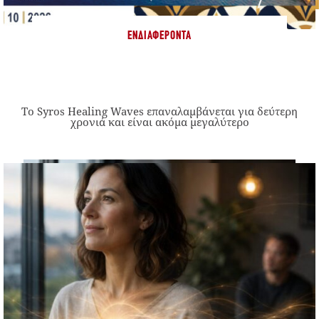
ΕΝΔΙΑΦΈΡΟΝΤΑ
Το Syros Healing Waves επαναλαμβάνεται για δεύτερη
χρονιά και είναι ακόμα μεγαλύτερο