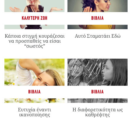
ΚΑΛΎΤΕΡΗ ΖΩΉ
ΒΙΒΛΊΑ
Κάποια στιγμή κουράζεσαι
Αυτό Σταματάει Εδώ
να προσπαθείς να είσαι
“σωστός”
ΒΙΒΛΊΑ
ΒΙΒΛΊΑ
Ευτυχία έναντι
Η διαφορετικότητα ως
ικανοποίησης
καθρέφτης