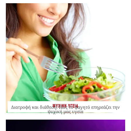
ΨΥΧΙΚΗ ΥΓΕΙΑ
Διατροφή και διάθεση: Πώς το φαγητό επηρεάζει την
ψυχική μας υγεία