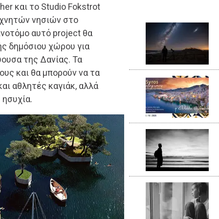
er και το Studio Fokstrot
εχνητών νησιών στο
ινοτόμο αυτό project θα
ής δημόσιου χώρου για
ουσα της Δανίας. Τα
λους και θα μπορούν να τα
αι αθλητές καγιάκ, αλλά
 ησυχία.