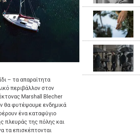
ίδι – τα απαραίτητα
λικό περιβάλλον στον
έκτονας Marshall Blecher
ών θα φυτέψουμε ενδημικά
σφέρουν ένα καταφύγιο
ης πλευράς της πόλης και
να τα επισκέπτονται