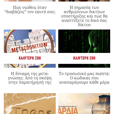
Πώς νιώθεις όταν
Η σημασία των
“διαβάζεις” τον εαυτό σου;
ανθρώπινων δικτύων
υποστήριξης και πώς θα
αναπτύξετε το δικό σας
δίκτυο
ΚΑΛΎΤΕΡΗ ΖΩΉ
ΚΑΛΎΤΕΡΗ ΖΩΉ
Η δύναμη της μετα-
Το προσωπικό μας matrix:
γνώσης: Από τη σκέψη
Ο κώδικας που
στην παρατήρησή της
αναπαράγουμε κάθε μέρα