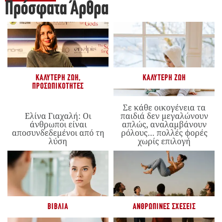
Πρόσφατα Άρθρα
ΚΑΛΎΤΕΡΗ ΖΩΉ
,
ΚΑΛΎΤΕΡΗ ΖΩΉ
ΠΡΟΣΩΠΙΚΌΤΗΤΕΣ
Σε κάθε οικογένεια τα
Ελίνα Γιαχαλή: Οι
παιδιά δεν μεγαλώνουν
άνθρωποι είναι
απλώς, αναλαμβάνουν
αποσυνδεδεμένοι από τη
ρόλους… πολλές φορές
λύση
χωρίς επιλογή
ΒΙΒΛΊΑ
ΑΝΘΡΏΠΙΝΕΣ ΣΧΈΣΕΙΣ