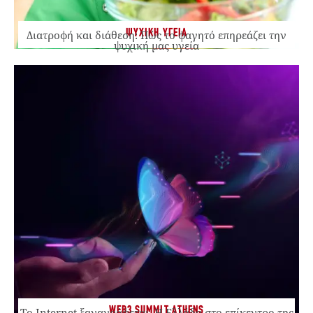
ΨΥΧΙΚΗ ΥΓΕΙΑ
Διατροφή και διάθεση: Πώς το φαγητό επηρεάζει την
ψυχική μας υγεία
WEB3 SUMMIT ATHENS
Το Internet ξαναγράφεται. Η Ελλάδα στο επίκεντρο της