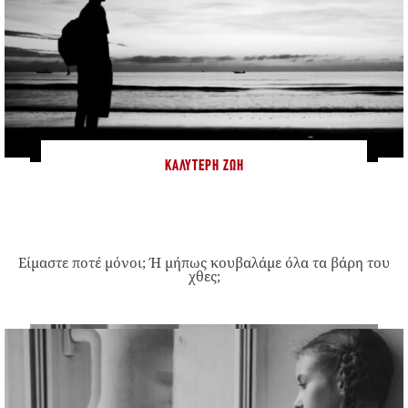
ΚΑΛΎΤΕΡΗ ΖΩΉ
Είμαστε ποτέ μόνοι; Ή μήπως κουβαλάμε όλα τα βάρη του
χθες;