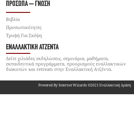
ΠΡΌΣΩΠΑ – ΓΝΏΣΗ
Βιβλία
Προσωπικότητες
Τροφή Για Σκέψη
ΕΝΑΛΛΑΚΤΙΚΉ ΑΤΖΈΝΤΑ
Δείτε χιλιάδες εκδηλώσεις, σεμινάρια, μαθήματα,
εκπαιδευτικά προγράμματα, προορισμούς εναλλακτικών
διακοπών και retreats στην Εναλλακτική Ατζέντα.
Powered By Internet Wizards ©2021 Εναλλακτική Δράση