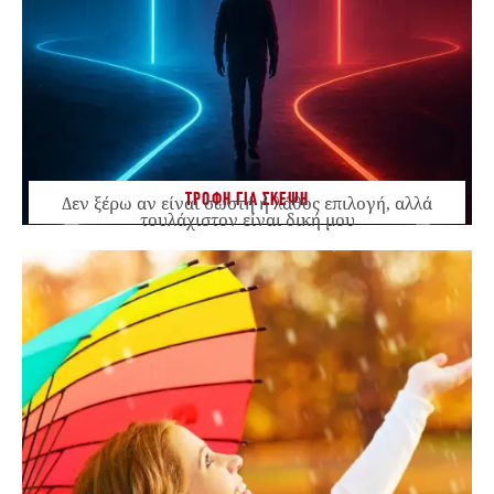
ΤΡΟΦΗ ΓΙΑ ΣΚΕΨΗ
Δεν ξέρω αν είναι σωστή ή λάθος επιλογή, αλλά
τουλάχιστον είναι δική μου