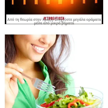
ΑΥΤΟΒΕΛΤΙΩΣΗ
Από τη θεωρία στην πράξη: Στοχεύστε μεγάλα οράματα
μέσα από μικρά βήματα