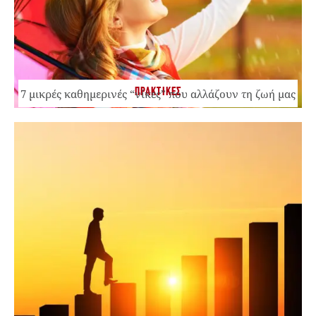
ΠΡΑΚΤΙΚΕΣ
7 μικρές καθημερινές “νίκες” που αλλάζουν τη ζωή μας