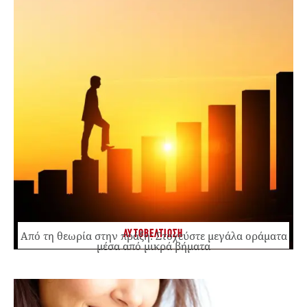
ΑΥΤΟΒΕΛΤΙΩΣΗ
Από τη θεωρία στην πράξη: Στοχεύστε μεγάλα οράματα
μέσα από μικρά βήματα