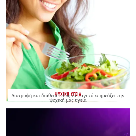
ΨΥΧΙΚΗ ΥΓΕΙΑ
Διατροφή και διάθεση: Πώς το φαγητό επηρεάζει την
ψυχική μας υγεία