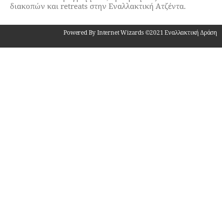
διακοπών και retreats στην Εναλλακτική Ατζέντα.
Powered By Internet Wizards ©2021 Εναλλακτική Δράση