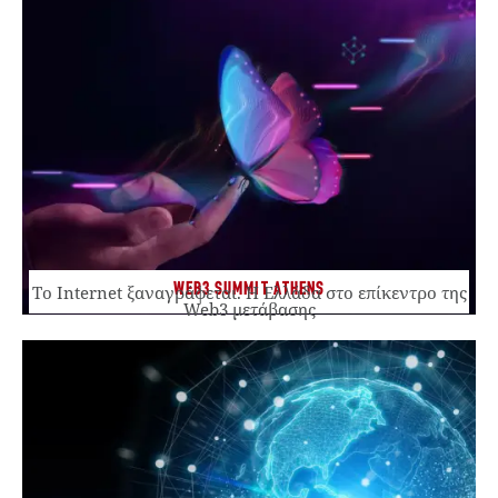
WEB3 SUMMIT ATHENS
Το Internet ξαναγράφεται. Η Ελλάδα στο επίκεντρο της
Web3 μετάβασης