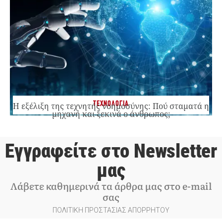
ΤΕΧΝΟΛΟΓΙΑ
Η εξέλιξη της τεχνητής νοημοσύνης: Πού σταματά η
μηχανή και ξεκινά ο άνθρωπος;
Εγγραφείτε στο Newsletter
μας
Λάβετε καθημερινά τα άρθρα μας στο e-mail
σας
ΠΟΛΙΤΙΚΗ ΠΡΟΣΤΑΣΙΑΣ ΑΠΟΡΡΗΤΟΥ