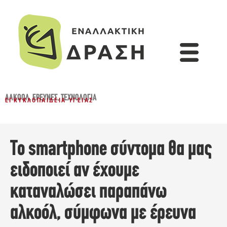
ΑΛΚΟΌΛ
,
ΈΡΕΥΝΕΣ
,
ΤΕΧΝΟΛΟΓΊΑ
ΕΓΚΥΚΛΟΠΑΊΔΕΙΑ ΥΓΕΊΑΣ
To smartphone σύντομα θα μας
ειδοποιεί αν έχουμε
καταναλώσει παραπάνω
αλκοόλ, σύμφωνα με έρευνα