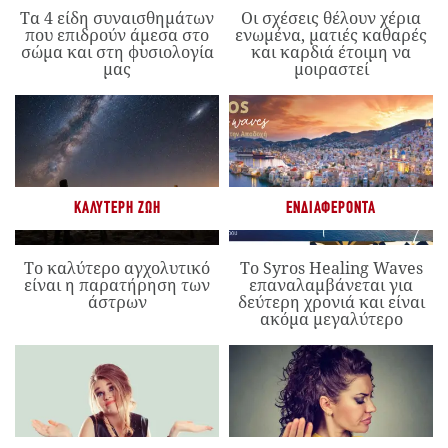
Τα 4 είδη συναισθημάτων
Οι σχέσεις θέλουν χέρια
που επιδρούν άμεσα στο
ενωμένα, ματιές καθαρές
σώμα και στη φυσιολογία
και καρδιά έτοιμη να
μας
μοιραστεί
ΚΑΛΎΤΕΡΗ ΖΩΉ
ΕΝΔΙΑΦΈΡΟΝΤΑ
Το καλύτερο αγχολυτικό
Το Syros Healing Waves
είναι η παρατήρηση των
επαναλαμβάνεται για
άστρων
δεύτερη χρονιά και είναι
ακόμα μεγαλύτερο