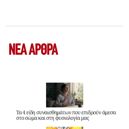
ΝΕΑ ΆΡΘΡΑ
Τα 4 είδη συναισθημάτων που επιδρούν άμεσα
στο σώμα και στη φυσιολογία μας