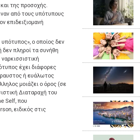
 και της προσοχής.
 έναν από τους υπότυπους
ον επιδειξιομανή
 υπότυπος», ο οποίος δεν
ή δεν πληροί τα συνήθη
ε ναρκισσιστική
ότυπος έχει διάφορες
θραυστος ή ευάλωτος
ληλος μοιάζει ο όρος (σε
ιστική Διαταραχή του
he Self, που
son, ειδικός στις