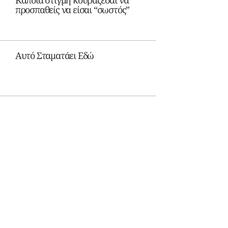
Κάποια στιγμή κουράζεσαι να
προσπαθείς να είσαι “σωστός”
Αυτό Σταματάει Εδώ