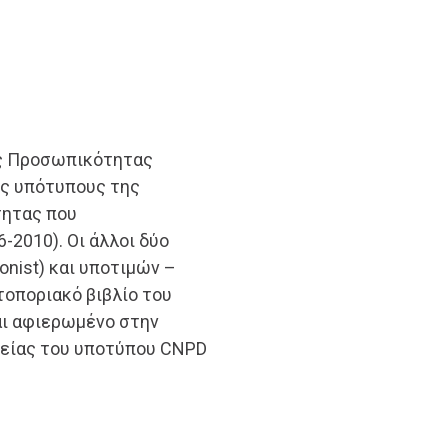
ής Προσωπικότητας
υς υπότυπους της
τητας που
-2010). Οι άλλοι δύο
ionist) και υποτιμών –
τοποριακό βιβλίο του
ναι αφιερωμένο στην
πείας του υποτύπου CNPD