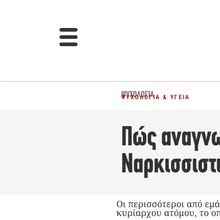
ΨΥΧΟΛΟΓΊΑ
ΨΥΧΟΛΟΓΊΑ & ΥΓΕΊΑ
Πώς αναγνω
Ναρκισσιστ
Οι περισσότεροι από εμά
κυρίαρχου ατόμου, το ο