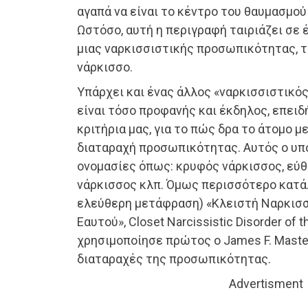
αγαπά να είναι το κέντρο του θαυμασμού
Ωστόσο, αυτή η περιγραφή ταιριάζει σε
μιας ναρκισσιστικής προσωπικότητας, τ
νάρκισσο.
Υπάρχει και ένας άλλος «ναρκισσιστικός
είναι τόσο προφανής και έκδηλος, επειδ
κριτήρια μας, για το πώς δρα το άτομο μ
διαταραχή προσωπικότητας. Αυτός ο υπ
ονομασίες όπως: κρυφός νάρκισσος, εύ
νάρκισσος κλπ. Όμως περισσότερο κατάλ
ελεύθερη μετάφραση) «Κλειστή Ναρκισσ
Εαυτού», Closet Narcissistic Disorder of t
χρησιμοποίησε πρώτος ο James F. Master
διαταραχές της προσωπικότητας.
Advertisment