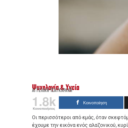
Ψυχολογία & Υγεία
ΑΓΓΕΛΙΚΉ ΤΣΑΓΚΑΡΆΚΗ
1.8k
Κοινοποίηση
Κοινοποιήσεις
Οι περισσότεροι από εμάς, όταν σκεφτό
έχουμε την εικόνα ενός αλαζονικού, κυρ