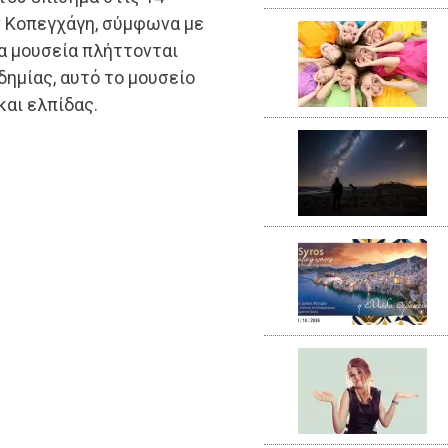
ην Κοπεγχάγη, σύμφωνα με
τα μουσεία πλήττονται
δημίας, αυτό το μουσείο
και ελπίδας.