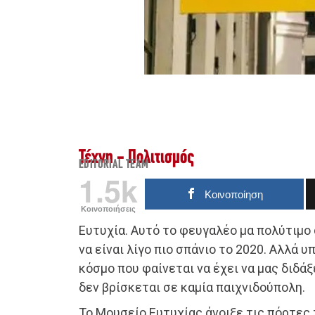
Τέχνη - Πολιτισμός
EDITORIAL TEAM
1.5k
Κοινοποίηση
Κοινοποιήσεις
Ευτυχία. Αυτό το φευγαλέο μα πολύτιμο
να είναι λίγο πιο σπάνιο το 2020. Αλλά 
κόσμο που φαίνεται να έχει να μας διδάξει
δεν βρίσκεται σε καμία παιχνιδούπολη.
Το Μουσείο Ευτυχίας άνοιξε τις πόρτες 