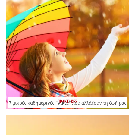
ΠΡΑΚΤΙΚΕΣ
7 μικρές καθημερινές “νίκες” που αλλάζουν τη ζωή μας