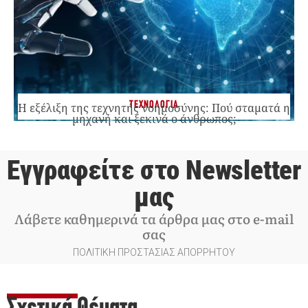
ΤΕΧΝΟΛΟΓΙΑ
Η εξέλιξη της τεχνητής νοημοσύνης: Πού σταματά η
μηχανή και ξεκινά ο άνθρωπος;
Εγγραφείτε στο Newsletter
μας
Λάβετε καθημερινά τα άρθρα μας στο e-mail
σας
ΠΟΛΙΤΙΚΗ ΠΡΟΣΤΑΣΙΑΣ ΑΠΟΡΡΗΤΟΥ