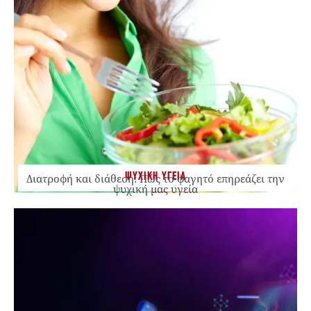
ΨΥΧΙΚΗ ΥΓΕΙΑ
Διατροφή και διάθεση: Πώς το φαγητό επηρεάζει την
ψυχική μας υγεία