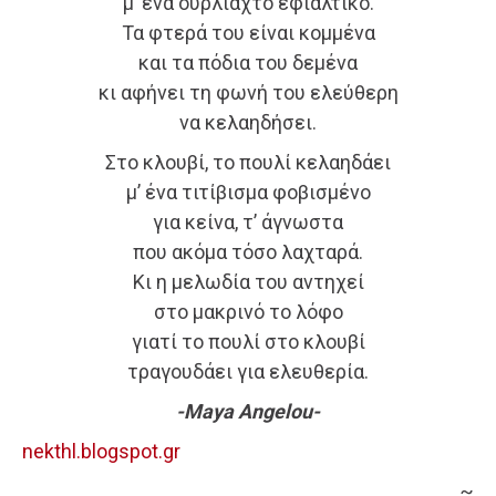
μ’ ένα ουρλιαχτό εφιαλτικό.
Τα φτερά του είναι κομμένα
και τα πόδια του δεμένα
κι αφήνει τη φωνή του ελεύθερη
να κελαηδήσει.
Στο κλουβί, το πουλί κελαηδάει
μ’ ένα τιτίβισμα φοβισμένο
για κείνα, τ’ άγνωστα
που ακόμα τόσο λαχταρά.
Κι η μελωδία του αντηχεί
στο μακρινό το λόφο
γιατί το πουλί στο κλουβί
τραγουδάει για ελευθερία.
-Maya Angelou-
nekthl.blogspot.gr
~