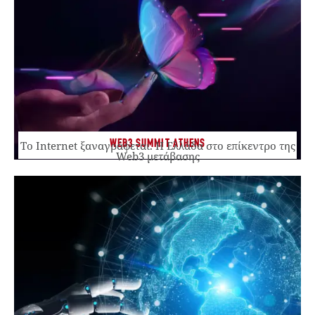
WEB3 SUMMIT ATHENS
Το Internet ξαναγράφεται. Η Ελλάδα στο επίκεντρο της
Web3 μετάβασης