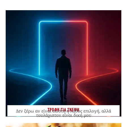
ΤΡΟΦΗ ΓΙΑ ΣΚΕΨΗ
Δεν ξέρω αν είναι σωστή ή λάθος επιλογή, αλλά
τουλάχιστον είναι δική μου