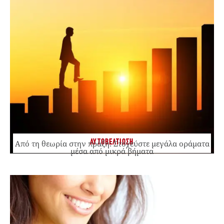
ΑΥΤΟΒΕΛΤΙΩΣΗ
Από τη θεωρία στην πράξη: Στοχεύστε μεγάλα οράματα
μέσα από μικρά βήματα