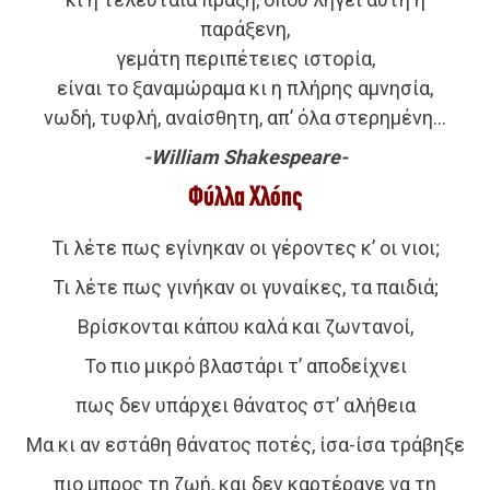
παράξενη,
γεμάτη περιπέτειες ιστορία,
είναι το ξαναμώραμα κι η πλήρης αμνησία,
νωδή, τυφλή, αναίσθητη, απ’ όλα στερημένη…
-William Shakespeare-
Φύλλα Χλόης
Τι λέτε πως εγίνηκαν οι γέροντες κ’ οι νιοι;
Τι λέτε πως γινήκαν οι γυναίκες, τα παιδιά;
Βρίσκονται κάπου καλά και ζωντανοί,
Το πιο μικρό βλαστάρι τ’ αποδείχνει
πως δεν υπάρχει θάνατος στ’ αλήθεια
Μα κι αν εστάθη θάνατος ποτές, ίσα-ίσα τράβηξε
πιο μπρος τη ζωή, και δεν καρτέραγε να τη