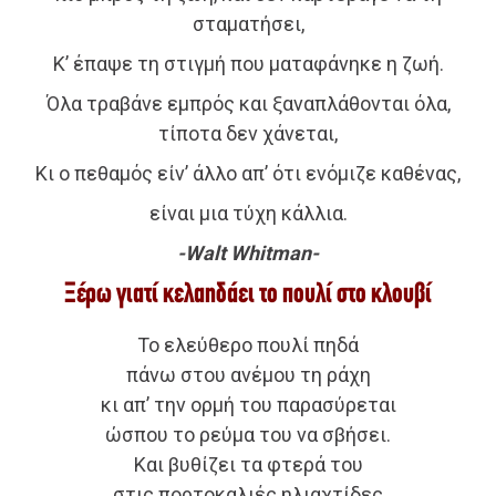
σταματήσει,
Κ’ έπαψε τη στιγμή που ματαφάνηκε η ζωή.
Όλα τραβάνε εμπρός και ξαναπλάθονται όλα,
τίποτα δεν χάνεται,
Κι ο πεθαμός είν’ άλλο απ’ ότι ενόμιζε καθένας,
είναι μια τύχη κάλλια.
-Walt Whitman-
Ξέρω γιατί κελαηδάει το πουλί στο κλουβί
Το ελεύθερο πουλί πηδά
πάνω στου ανέμου τη ράχη
κι απ’ την ορμή του παρασύρεται
ώσπου το ρεύμα του να σβήσει.
Και βυθίζει τα φτερά του
στις πορτοκαλιές ηλιαχτίδες