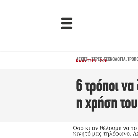
ΆΓΧΟΣ - ΣΤΡΕΣ
,
ΤΕΧΝΟΛΟΓΊΑ
,
ΤΡΌΠΟ
ΚΑΛΎΤΕΡΗ ΖΩΉ
6 τρόποι να
η χρήση το
Όσο κι αν θέλουμε να το
κινητό μας τηλέφωνο. Απ