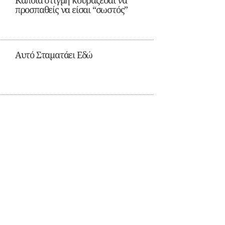
Κάποια στιγμή κουράζεσαι να
προσπαθείς να είσαι “σωστός”
Αυτό Σταματάει Εδώ