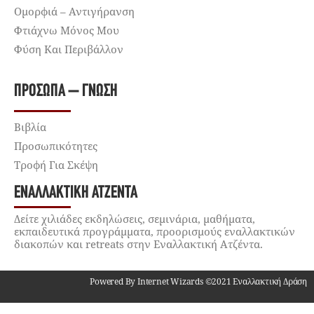
Ομορφιά – Αντιγήρανση
Φτιάχνω Μόνος Μου
Φύση Και Περιβάλλον
ΠΡΌΣΩΠΑ – ΓΝΏΣΗ
Βιβλία
Προσωπικότητες
Τροφή Για Σκέψη
ΕΝΑΛΛΑΚΤΙΚΉ ΑΤΖΈΝΤΑ
Δείτε χιλιάδες εκδηλώσεις, σεμινάρια, μαθήματα,
εκπαιδευτικά προγράμματα, προορισμούς εναλλακτικών
διακοπών και retreats στην Εναλλακτική Ατζέντα.
Powered By Internet Wizards ©2021 Εναλλακτική Δράση