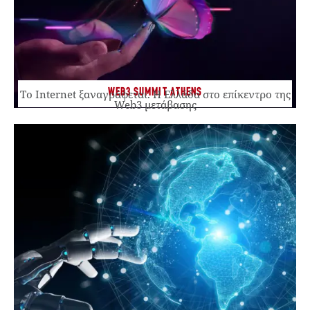
WEB3 SUMMIT ATHENS
Το Internet ξαναγράφεται. Η Ελλάδα στο επίκεντρο της
Web3 μετάβασης