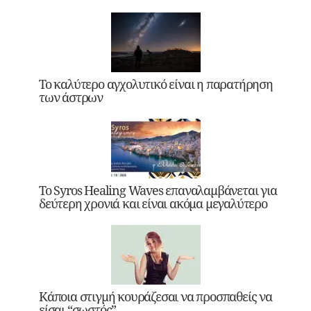
Το καλύτερο αγχολυτικό είναι η παρατήρηση
των άστρων
Το Syros Healing Waves επαναλαμβάνεται για
δεύτερη χρονιά και είναι ακόμα μεγαλύτερο
Κάποια στιγμή κουράζεσαι να προσπαθείς να
είσαι “σωστός”