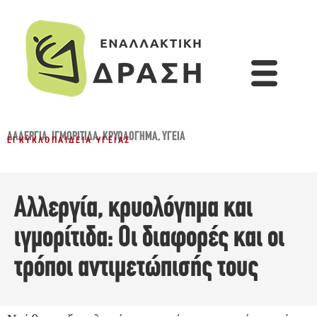
ΑΛΛΕΡΓΊΑ
,
ΙΓΜΟΡΊΤΙΔΑ
,
ΚΡΥΟΛΌΓΗΜΑ
,
ΥΓΕΊΑ
ΕΓΚΥΚΛΟΠΑΊΔΕΙΑ ΥΓΕΊΑΣ
Αλλεργία, κρυολόγημα και
ιγμορίτιδα: Οι διαφορές και οι
τρόποι αντιμετώπισής τους