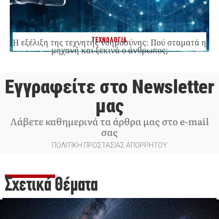
ΤΕΧΝΟΛΟΓΙΑ
Η εξέλιξη της τεχνητής νοημοσύνης: Πού σταματά η
μηχανή και ξεκινά ο άνθρωπος;
Εγγραφείτε στο Newsletter
μας
Λάβετε καθημερινά τα άρθρα μας στο e-mail
σας
ΠΟΛΙΤΙΚΗ ΠΡΟΣΤΑΣΙΑΣ ΑΠΟΡΡΗΤΟΥ
Σχετικά Θέματα