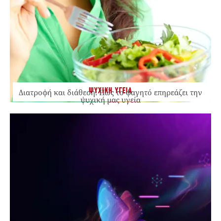
ΨΥΧΙΚΗ ΥΓΕΙΑ
Διατροφή και διάθεση: Πώς το φαγητό επηρεάζει την
ψυχική μας υγεία