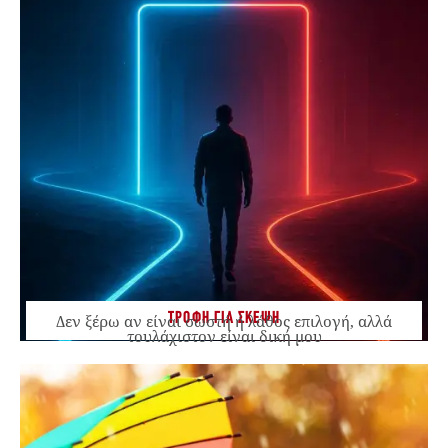
ΤΡΟΦΗ ΓΙΑ ΣΚΕΨΗ
Δεν ξέρω αν είναι σωστή ή λάθος επιλογή, αλλά
τουλάχιστον είναι δική μου