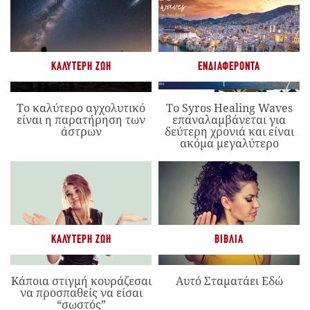
ΚΑΛΎΤΕΡΗ ΖΩΉ
ΕΝΔΙΑΦΈΡΟΝΤΑ
Το καλύτερο αγχολυτικό
Το Syros Healing Waves
είναι η παρατήρηση των
επαναλαμβάνεται για
άστρων
δεύτερη χρονιά και είναι
ακόμα μεγαλύτερο
ΚΑΛΎΤΕΡΗ ΖΩΉ
ΒΙΒΛΊΑ
Κάποια στιγμή κουράζεσαι
Αυτό Σταματάει Εδώ
να προσπαθείς να είσαι
“σωστός”