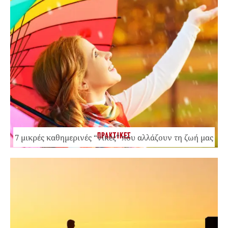
ΠΡΑΚΤΙΚΕΣ
7 μικρές καθημερινές “νίκες” που αλλάζουν τη ζωή μας