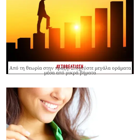
ΑΥΤΟΒΕΛΤΙΩΣΗ
Από τη θεωρία στην πράξη: Στοχεύστε μεγάλα οράματα
μέσα από μικρά βήματα