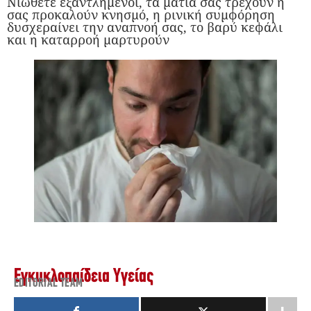
Νιώθετε εξαντλημένοι, τα μάτια σας τρέχουν ή
σας προκαλούν κνησμό, η ρινική συμφόρηση
δυσχεραίνει την αναπνοή σας, το βαρύ κεφάλι
και η καταρροή μαρτυρούν
Εγκυκλοπαίδεια Υγείας
EDITORIAL TEAM