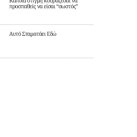
Κάποια στιγμή κουράζεσαι να
προσπαθείς να είσαι “σωστός”
Αυτό Σταματάει Εδώ