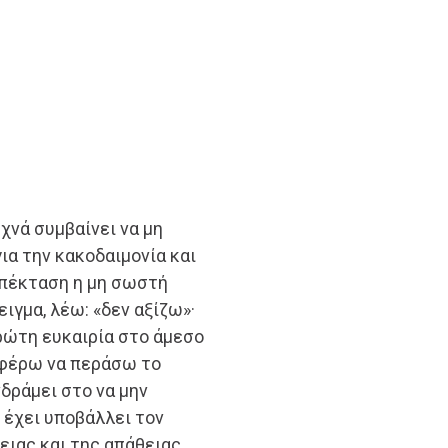
υχνά συμβαίνει να μη
ια την κακοδαιμονία και
 επέκταση η μη σωστή
ειγμα, λέω: «δεν αξίζω»·
ρώτη ευκαιρία στο άμεσο
αφέρω να περάσω το
νδράμει στο να μην
ί έχει υποβάλλει τον
ειας και της απάθειας.