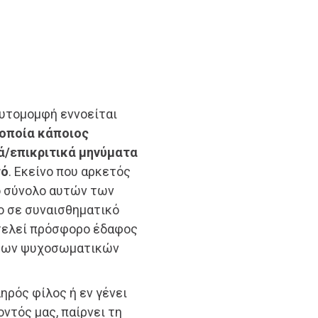
αυτομομφή εννοείται
οποία κάποιος
ά/επικριτικά μηνύματα
τό
. Εκείνο που αρκετός
ο σύνολο αυτών των
ο σε συναισθηματικό
οτελεί πρόσφορο έδαφος
όρων ψυχοσωματικών
ηρός φίλος ή εν γένει
ντός μας, παίρνει τη