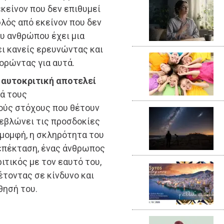
εκείνον που δεν επιθυμεί
φλός από εκείνον που δεν
ου ανθρώπου έχει μια
ει κανείς ερευνώντας και
ορώντας για αυτά.
η
αυτοκριτική αποτελεί
νά τους
ούς στόχους που θέτουν
ρεβλώνει τις προσδοκίες
ομομφή, η σκληρότητα του
’ επέκταση, ένας άνθρωπος
ριτικός με τον εαυτό του,
έτοντας σε κίνδυνο και
θησή του.