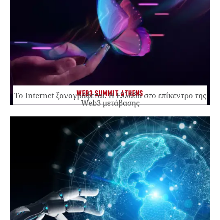
WEB3 SUMMIT ATHENS
Το Internet ξαναγράφεται. Η Ελλάδα στο επίκεντρο της
Web3 μετάβασης