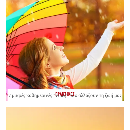
ΠΡΑΚΤΙΚΕΣ
7 μικρές καθημερινές “νίκες” που αλλάζουν τη ζωή μας