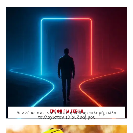
ΤΡΟΦΗ ΓΙΑ ΣΚΕΨΗ
Δεν ξέρω αν είναι σωστή ή λάθος επιλογή, αλλά
τουλάχιστον είναι δική μου