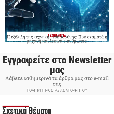
ΤΕΧΝΟΛΟΓΙΑ
Η εξέλιξη της τεχνητής νοημοσύνης: Πού σταματά η
μηχανή και ξεκινά ο άνθρωπος;
Εγγραφείτε στο Newsletter
μας
Λάβετε καθημερινά τα άρθρα μας στο e-mail
σας
ΠΟΛΙΤΙΚΗ ΠΡΟΣΤΑΣΙΑΣ ΑΠΟΡΡΗΤΟΥ
Σχετικά Θέματα