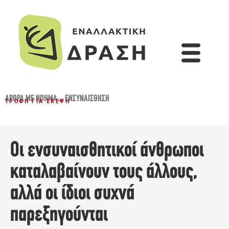
ΆΡΘΡΑ ΜΕ ΝΌΗΜΑ...
,
ΕΝΣΥΝΑΊΣΘΗΣΗ
ΤΡΟΦΉ ΓΙΑ ΣΚΈΨΗ
Οι ενσυναισθητικοί άνθρωποι
καταλαβαίνουν τους άλλους,
αλλά οι ίδιοι συχνά
παρεξηγούνται