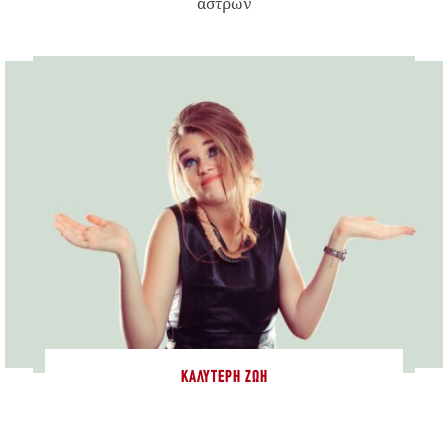
άστρων
ΚΑΛΎΤΕΡΗ ΖΩΉ