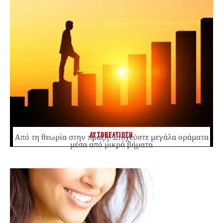
ΑΥΤΟΒΕΛΤΙΩΣΗ
Από τη θεωρία στην πράξη: Στοχεύστε μεγάλα οράματα
μέσα από μικρά βήματα