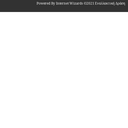
Powered By Internet Wizards ©2021 Εναλλακτική Δράση