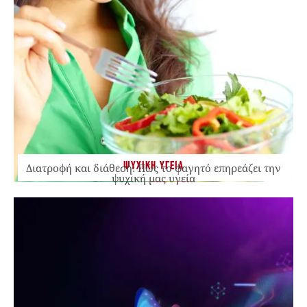
ΨΥΧΙΚΗ ΥΓΕΙΑ
Διατροφή και διάθεση: Πώς το φαγητό επηρεάζει την
ψυχική μας υγεία