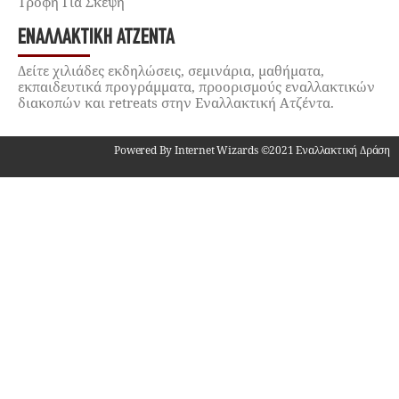
Τροφή Για Σκέψη
ΕΝΑΛΛΑΚΤΙΚΉ ΑΤΖΈΝΤΑ
Δείτε χιλιάδες εκδηλώσεις, σεμινάρια, μαθήματα,
εκπαιδευτικά προγράμματα, προορισμούς εναλλακτικών
διακοπών και retreats στην Εναλλακτική Ατζέντα.
Powered By Internet Wizards ©2021 Εναλλακτική Δράση