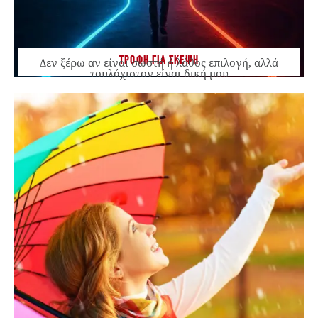
ΤΡΟΦΗ ΓΙΑ ΣΚΕΨΗ
Δεν ξέρω αν είναι σωστή ή λάθος επιλογή, αλλά
τουλάχιστον είναι δική μου