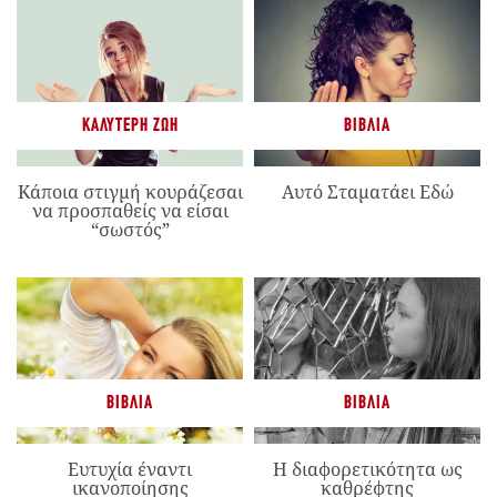
ΚΑΛΎΤΕΡΗ ΖΩΉ
ΒΙΒΛΊΑ
Κάποια στιγμή κουράζεσαι
Αυτό Σταματάει Εδώ
να προσπαθείς να είσαι
“σωστός”
ΒΙΒΛΊΑ
ΒΙΒΛΊΑ
Ευτυχία έναντι
Η διαφορετικότητα ως
ικανοποίησης
καθρέφτης