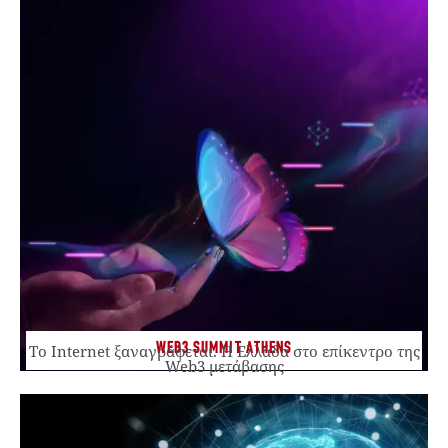
WEB3 SUMMIT ATHENS
Το Internet ξαναγράφεται. Η Ελλάδα στο επίκεντρο της
Web3 μετάβασης