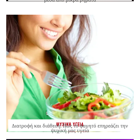
ΨΥΧΙΚΗ ΥΓΕΙΑ
Διατροφή και διάθεση: Πώς το φαγητό επηρεάζει την
ψυχική μας υγεία