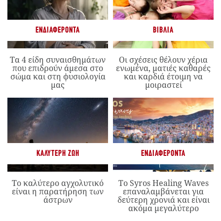
ΕΝΔΙΑΦΈΡΟΝΤΑ
ΒΙΒΛΊΑ
Τα 4 είδη συναισθημάτων
Οι σχέσεις θέλουν χέρια
που επιδρούν άμεσα στο
ενωμένα, ματιές καθαρές
σώμα και στη φυσιολογία
και καρδιά έτοιμη να
μας
μοιραστεί
ΚΑΛΎΤΕΡΗ ΖΩΉ
ΕΝΔΙΑΦΈΡΟΝΤΑ
Το καλύτερο αγχολυτικό
Το Syros Healing Waves
είναι η παρατήρηση των
επαναλαμβάνεται για
άστρων
δεύτερη χρονιά και είναι
ακόμα μεγαλύτερο