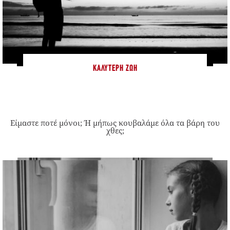
ΚΑΛΎΤΕΡΗ ΖΩΉ
Είμαστε ποτέ μόνοι; Ή μήπως κουβαλάμε όλα τα βάρη του
χθες;