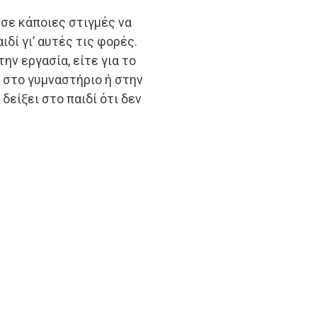
 σε κάποιες στιγμές να
ιδί γι’ αυτές τις φορές.
ην εργασία, είτε για το
 στο γυμναστήριο ή στην
δείξει στο παιδί ότι δεν