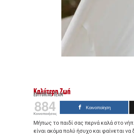
Καλύτερη Ζωή
EDITORIAL TEAM
884
Κοινοποίηση
Κοινοποιήσεις
Μήπως το παιδί σας περνά καλά στο νήπι
είναι ακόμα πολύ ήσυχο και φαίνεται να