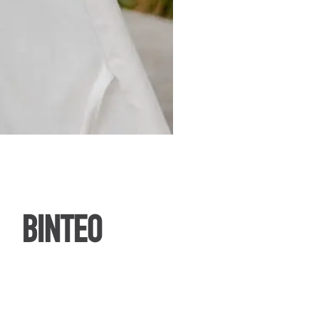
ΒΙΝΤΕΟ