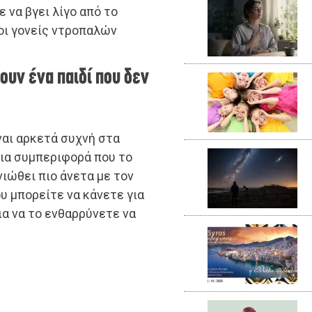
 να βγει λίγο από το
οι γονείς ντροπαλών
ουν ένα παιδί που δεν
ναι αρκετά συχνή στα
μια συμπεριφορά που το
νιώθει πιο άνετα με τον
υ μπορείτε να κάνετε για
ια να το ενθαρρύνετε να