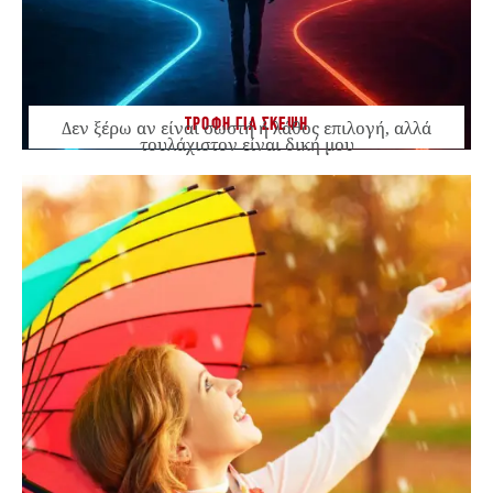
ΤΡΟΦΗ ΓΙΑ ΣΚΕΨΗ
Δεν ξέρω αν είναι σωστή ή λάθος επιλογή, αλλά
τουλάχιστον είναι δική μου