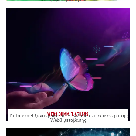
WEB3 SUMMIT ATHENS
Το Internet ξαναγράφεται. Η Ελλάδα στο επίκεντρο της
Web3 μετάβασης