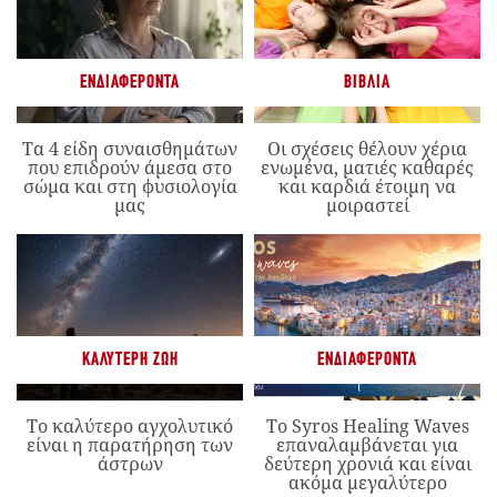
ΕΝΔΙΑΦΈΡΟΝΤΑ
ΒΙΒΛΊΑ
Τα 4 είδη συναισθημάτων
Οι σχέσεις θέλουν χέρια
που επιδρούν άμεσα στο
ενωμένα, ματιές καθαρές
σώμα και στη φυσιολογία
και καρδιά έτοιμη να
μας
μοιραστεί
ΚΑΛΎΤΕΡΗ ΖΩΉ
ΕΝΔΙΑΦΈΡΟΝΤΑ
Το καλύτερο αγχολυτικό
Το Syros Healing Waves
είναι η παρατήρηση των
επαναλαμβάνεται για
άστρων
δεύτερη χρονιά και είναι
ακόμα μεγαλύτερο