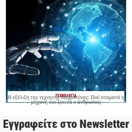
ΤΕΧΝΟΛΟΓΙΑ
Η εξέλιξη της τεχνητής νοημοσύνης: Πού σταματά η
μηχανή και ξεκινά ο άνθρωπος;
Εγγραφείτε στο Newsletter