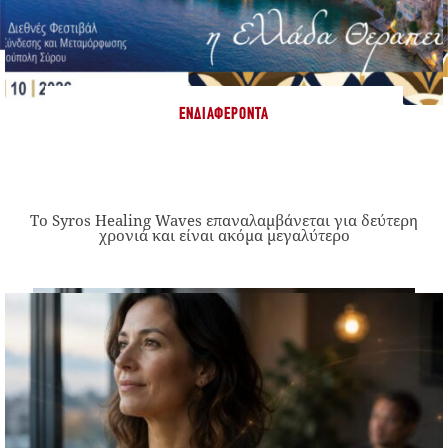
ΕΝΔΙΑΦΈΡΟΝΤΑ
Το Syros Healing Waves επαναλαμβάνεται για δεύτερη
χρονιά και είναι ακόμα μεγαλύτερο