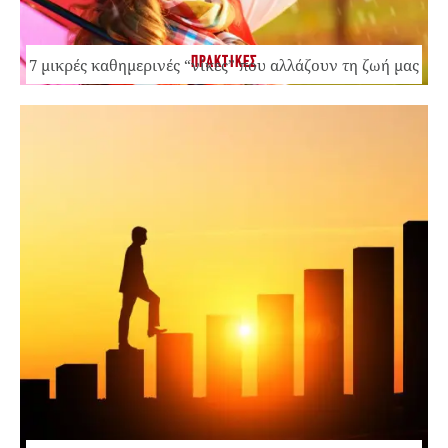
ΠΡΑΚΤΙΚΕΣ
7 μικρές καθημερινές “νίκες” που αλλάζουν τη ζωή μας