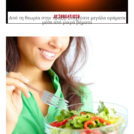
ΑΥΤΟΒΕΛΤΙΩΣΗ
Από τη θεωρία στην πράξη: Στοχεύστε μεγάλα οράματα
μέσα από μικρά βήματα