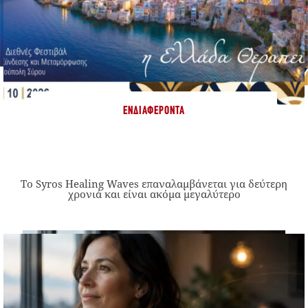
ΕΝΔΙΑΦΈΡΟΝΤΑ
Το Syros Healing Waves επαναλαμβάνεται για δεύτερη
χρονιά και είναι ακόμα μεγαλύτερο