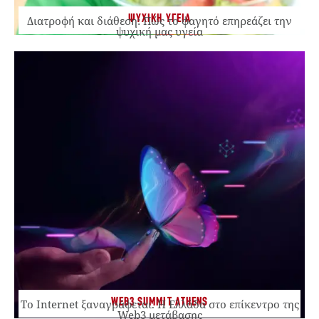
ΨΥΧΙΚΗ ΥΓΕΙΑ
Διατροφή και διάθεση: Πώς το φαγητό επηρεάζει την
ψυχική μας υγεία
WEB3 SUMMIT ATHENS
Το Internet ξαναγράφεται. Η Ελλάδα στο επίκεντρο της
Web3 μετάβασης