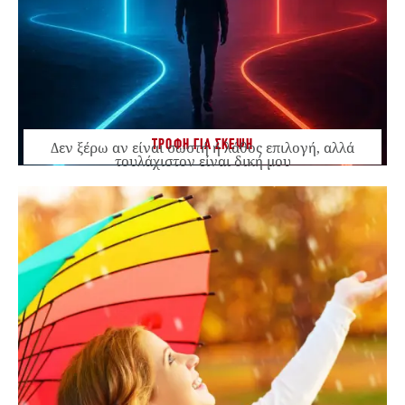
ΤΡΟΦΗ ΓΙΑ ΣΚΕΨΗ
Δεν ξέρω αν είναι σωστή ή λάθος επιλογή, αλλά
τουλάχιστον είναι δική μου