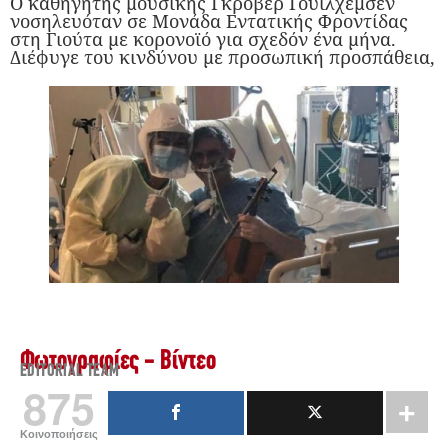
Ο καθηγητής μουσικής Γκρόβερ Γουίλχεμσεν
νοσηλευόταν σε Μονάδα Εντατικής Φροντίδας
στη Γιούτα με κορονοϊό για σχεδόν ένα μήνα.
Διέφυγε του κινδύνου με προσωπική προσπάθεια,
Φωτογραφίες - Βίντεο
EDITORIAL TEAM
875
Κοινοποιήσεις