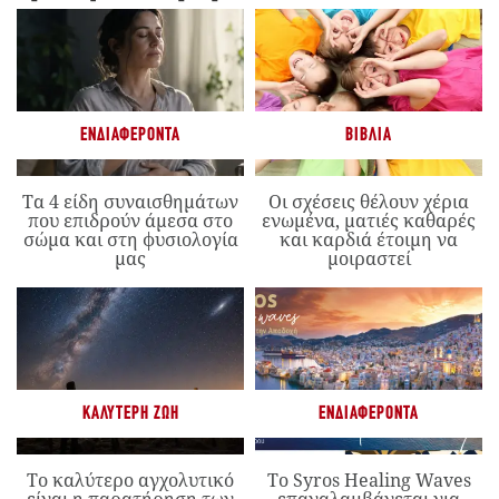
ΕΝΔΙΑΦΈΡΟΝΤΑ
ΒΙΒΛΊΑ
Τα 4 είδη συναισθημάτων
Οι σχέσεις θέλουν χέρια
που επιδρούν άμεσα στο
ενωμένα, ματιές καθαρές
σώμα και στη φυσιολογία
και καρδιά έτοιμη να
μας
μοιραστεί
ΚΑΛΎΤΕΡΗ ΖΩΉ
ΕΝΔΙΑΦΈΡΟΝΤΑ
Το καλύτερο αγχολυτικό
Το Syros Healing Waves