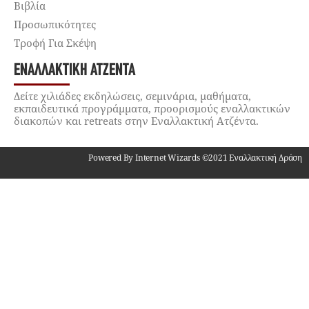
Βιβλία
Προσωπικότητες
Τροφή Για Σκέψη
ΕΝΑΛΛΑΚΤΙΚΉ ΑΤΖΈΝΤΑ
Δείτε χιλιάδες εκδηλώσεις, σεμινάρια, μαθήματα,
εκπαιδευτικά προγράμματα, προορισμούς εναλλακτικών
διακοπών και retreats στην Εναλλακτική Ατζέντα.
Powered By Internet Wizards ©2021 Εναλλακτική Δράση