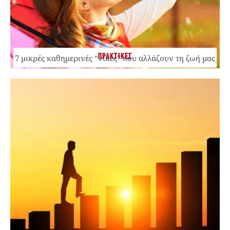
ΠΡΑΚΤΙΚΕΣ
7 μικρές καθημερινές “νίκες” που αλλάζουν τη ζωή μας