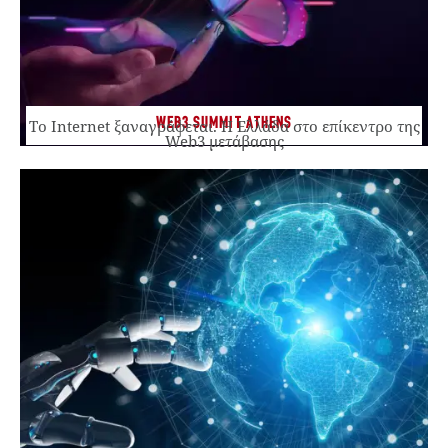
WEB3 SUMMIT ATHENS
Το Internet ξαναγράφεται. Η Ελλάδα στο επίκεντρο της
Web3 μετάβασης