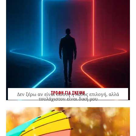
ΤΡΟΦΗ ΓΙΑ ΣΚΕΨΗ
Δεν ξέρω αν είναι σωστή ή λάθος επιλογή, αλλά
τουλάχιστον είναι δική μου