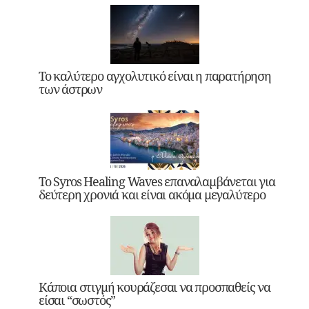
Το καλύτερο αγχολυτικό είναι η παρατήρηση
των άστρων
Το Syros Healing Waves επαναλαμβάνεται για
δεύτερη χρονιά και είναι ακόμα μεγαλύτερο
Κάποια στιγμή κουράζεσαι να προσπαθείς να
είσαι “σωστός”