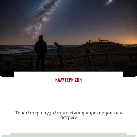
ΚΑΛΎΤΕΡΗ ΖΩΉ
Το καλύτερο αγχολυτικό είναι η παρατήρηση των
άστρων