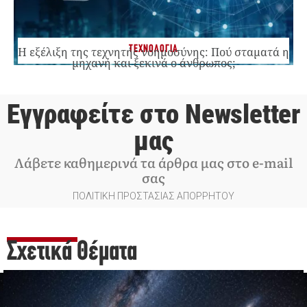
ΤΕΧΝΟΛΟΓΙΑ
Η εξέλιξη της τεχνητής νοημοσύνης: Πού σταματά η
μηχανή και ξεκινά ο άνθρωπος;
Εγγραφείτε στο Newsletter
μας
Λάβετε καθημερινά τα άρθρα μας στο e-mail
σας
ΠΟΛΙΤΙΚΗ ΠΡΟΣΤΑΣΙΑΣ ΑΠΟΡΡΗΤΟΥ
Σχετικά Θέματα