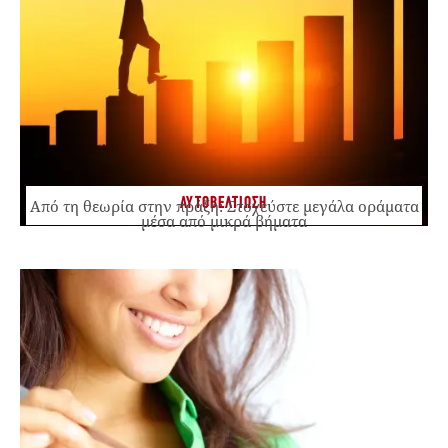
ΑΥΤΟΒΕΛΤΙΩΣΗ
Από τη θεωρία στην πράξη: Στοχεύστε μεγάλα οράματα
μέσα από μικρά βήματα