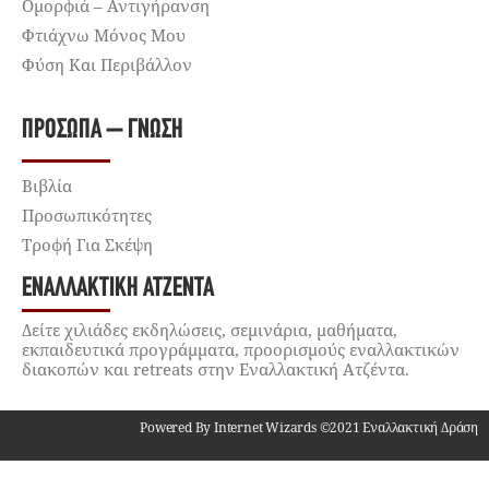
Ομορφιά – Αντιγήρανση
Φτιάχνω Μόνος Μου
Φύση Και Περιβάλλον
ΠΡΌΣΩΠΑ – ΓΝΏΣΗ
Βιβλία
Προσωπικότητες
Τροφή Για Σκέψη
ΕΝΑΛΛΑΚΤΙΚΉ ΑΤΖΈΝΤΑ
Δείτε χιλιάδες εκδηλώσεις, σεμινάρια, μαθήματα,
εκπαιδευτικά προγράμματα, προορισμούς εναλλακτικών
διακοπών και retreats στην Εναλλακτική Ατζέντα.
Powered By Internet Wizards ©2021 Εναλλακτική Δράση