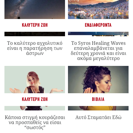
ΚΑΛΎΤΕΡΗ ΖΩΉ
ΕΝΔΙΑΦΈΡΟΝΤΑ
Το καλύτερο αγχολυτικό
Το Syros Healing Waves
είναι η παρατήρηση των
επαναλαμβάνεται για
άστρων
δεύτερη χρονιά και είναι
ακόμα μεγαλύτερο
ΚΑΛΎΤΕΡΗ ΖΩΉ
ΒΙΒΛΊΑ
Κάποια στιγμή κουράζεσαι
Αυτό Σταματάει Εδώ
να προσπαθείς να είσαι
“σωστός”