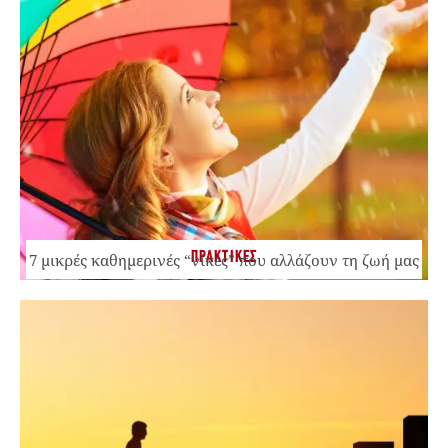
ΠΡΑΚΤΙΚΕΣ
7 μικρές καθημερινές “νίκες” που αλλάζουν τη ζωή μας