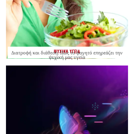
ΨΥΧΙΚΗ ΥΓΕΙΑ
Διατροφή και διάθεση: Πώς το φαγητό επηρεάζει την
ψυχική μας υγεία