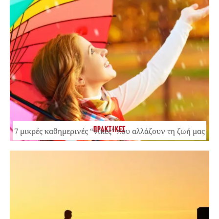
ΠΡΑΚΤΙΚΕΣ
7 μικρές καθημερινές “νίκες” που αλλάζουν τη ζωή μας