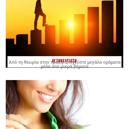
ΑΥΤΟΒΕΛΤΙΩΣΗ
Από τη θεωρία στην πράξη: Στοχεύστε μεγάλα οράματα
μέσα από μικρά βήματα