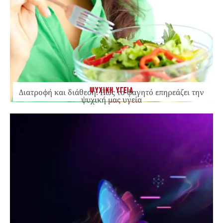
ΨΥΧΙΚΗ ΥΓΕΙΑ
Διατροφή και διάθεση: Πώς το φαγητό επηρεάζει την
ψυχική μας υγεία