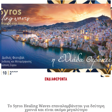
ΕΝΔΙΑΦΈΡΟΝΤΑ
Το Syros Healing Waves επαναλαμβάνεται για δεύτερη
χρονιά και είναι ακόμα μεγαλύτερο