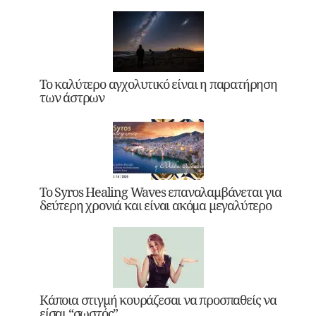
Το καλύτερο αγχολυτικό είναι η παρατήρηση
των άστρων
Το Syros Healing Waves επαναλαμβάνεται για
δεύτερη χρονιά και είναι ακόμα μεγαλύτερο
Κάποια στιγμή κουράζεσαι να προσπαθείς να
είσαι “σωστός”