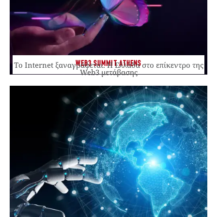
WEB3 SUMMIT ATHENS
Το Internet ξαναγράφεται. Η Ελλάδα στο επίκεντρο της
Web3 μετάβασης