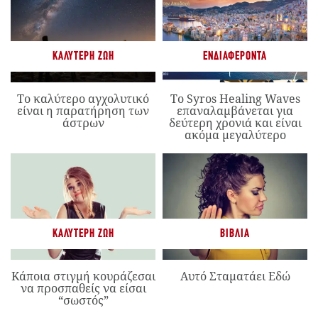
ΚΑΛΎΤΕΡΗ ΖΩΉ
ΕΝΔΙΑΦΈΡΟΝΤΑ
Το καλύτερο αγχολυτικό
Το Syros Healing Waves
είναι η παρατήρηση των
επαναλαμβάνεται για
άστρων
δεύτερη χρονιά και είναι
ακόμα μεγαλύτερο
ΚΑΛΎΤΕΡΗ ΖΩΉ
ΒΙΒΛΊΑ
Κάποια στιγμή κουράζεσαι
Αυτό Σταματάει Εδώ
να προσπαθείς να είσαι
“σωστός”