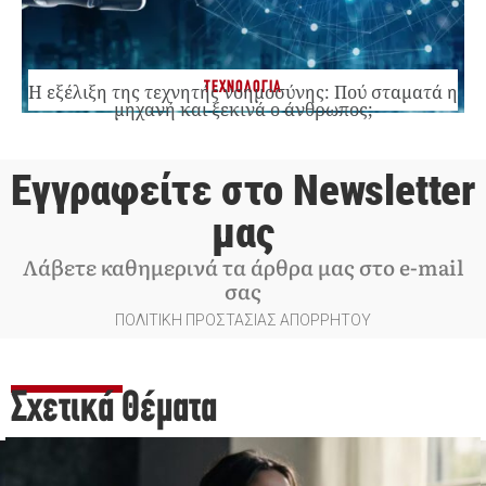
ΤΕΧΝΟΛΟΓΙΑ
Η εξέλιξη της τεχνητής νοημοσύνης: Πού σταματά η
μηχανή και ξεκινά ο άνθρωπος;
Εγγραφείτε στο Newsletter
μας
Λάβετε καθημερινά τα άρθρα μας στο e-mail
σας
ΠΟΛΙΤΙΚΗ ΠΡΟΣΤΑΣΙΑΣ ΑΠΟΡΡΗΤΟΥ
Σχετικά Θέματα