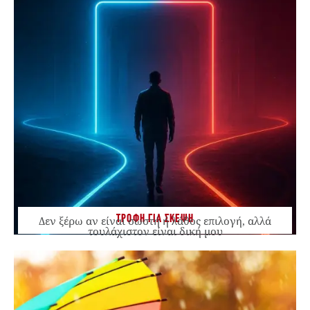
ΤΡΟΦΗ ΓΙΑ ΣΚΕΨΗ
Δεν ξέρω αν είναι σωστή ή λάθος επιλογή, αλλά
τουλάχιστον είναι δική μου