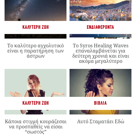
ΚΑΛΎΤΕΡΗ ΖΩΉ
ΕΝΔΙΑΦΈΡΟΝΤΑ
Το καλύτερο αγχολυτικό
Το Syros Healing Waves
είναι η παρατήρηση των
επαναλαμβάνεται για
άστρων
δεύτερη χρονιά και είναι
ακόμα μεγαλύτερο
ΚΑΛΎΤΕΡΗ ΖΩΉ
ΒΙΒΛΊΑ
Κάποια στιγμή κουράζεσαι
Αυτό Σταματάει Εδώ
να προσπαθείς να είσαι
“σωστός”