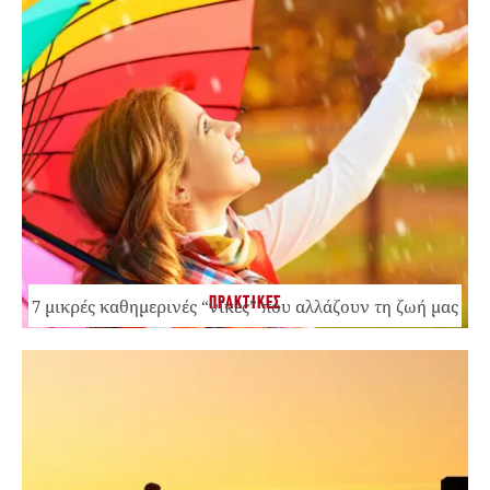
ΠΡΑΚΤΙΚΕΣ
7 μικρές καθημερινές “νίκες” που αλλάζουν τη ζωή μας