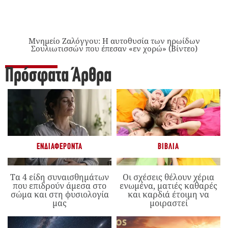
Μνημείο Ζαλόγγου: Η αυτοθυσία των ηρωίδων
Σουλιωτισσών που έπεσαν «εν χορώ» (Βίντεο)
Πρόσφατα Άρθρα
ΕΝΔΙΑΦΈΡΟΝΤΑ
ΒΙΒΛΊΑ
Τα 4 είδη συναισθημάτων
Οι σχέσεις θέλουν χέρια
που επιδρούν άμεσα στο
ενωμένα, ματιές καθαρές
σώμα και στη φυσιολογία
και καρδιά έτοιμη να
μας
μοιραστεί