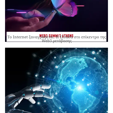
WEB3 SUMMIT ATHENS
Το Internet ξαναγράφεται. Η Ελλάδα στο επίκεντρο της
Web3 μετάβασης