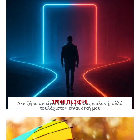
ΤΡΟΦΗ ΓΙΑ ΣΚΕΨΗ
Δεν ξέρω αν είναι σωστή ή λάθος επιλογή, αλλά
τουλάχιστον είναι δική μου