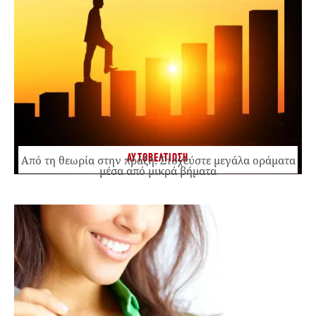
ΑΥΤΟΒΕΛΤΙΩΣΗ
Από τη θεωρία στην πράξη: Στοχεύστε μεγάλα οράματα
μέσα από μικρά βήματα