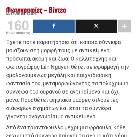
Φωτογραφίες - Βίντεο
EDITORIAL TEAM
160
Κοινοποιήσεις
Έχετε ποτέ παρατηρήσει ότι κάποια σύννεφα
μοιάζουν στη μορφή τους με αντικείμενα,
πρόσωπα, ακόμη και ζώα; Ο καλλιτέχνης και
φωτογράφος Lân Nguyen θέτει σε εφαρμογή την
ομολογουμένως μεγάλη και παιχνιδιάρικη
φαντασία του, μεταμορφώνοντας τα πολύχρωμα
σύννεφα του ουρανού σε αντικείμενα και όχι
μόνο. Προσθέτει ψηφιακά μαύρες σιλουέτες
διάφορων σχημάτων και έτσι τα σύννεφα
γίνονται αναγνωρίσιμα αντικείμενα.
Από ένα τριαντάφυλλο μέχρι μια φράουλα, κάθε
ξεχωριστό σύννεφο παίρνει το σχήμα κάτι νέου.