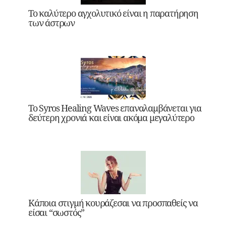
Το καλύτερο αγχολυτικό είναι η παρατήρηση
των άστρων
Το Syros Healing Waves επαναλαμβάνεται για
δεύτερη χρονιά και είναι ακόμα μεγαλύτερο
Κάποια στιγμή κουράζεσαι να προσπαθείς να
είσαι “σωστός”