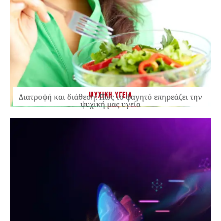
ΨΥΧΙΚΗ ΥΓΕΙΑ
Διατροφή και διάθεση: Πώς το φαγητό επηρεάζει την
ψυχική μας υγεία