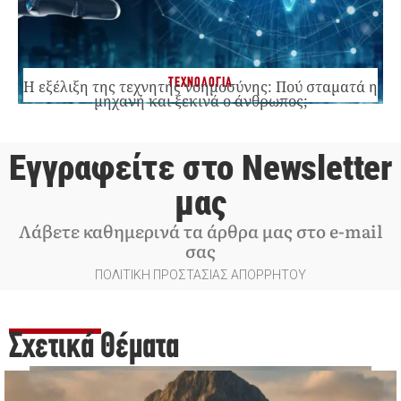
ΤΕΧΝΟΛΟΓΙΑ
Η εξέλιξη της τεχνητής νοημοσύνης: Πού σταματά η
μηχανή και ξεκινά ο άνθρωπος;
Εγγραφείτε στο Newsletter
μας
Λάβετε καθημερινά τα άρθρα μας στο e-mail
σας
ΠΟΛΙΤΙΚΗ ΠΡΟΣΤΑΣΙΑΣ ΑΠΟΡΡΗΤΟΥ
Σχετικά Θέματα