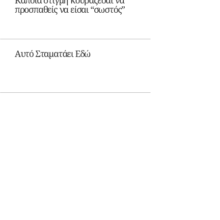
Κάποια στιγμή κουράζεσαι να
προσπαθείς να είσαι “σωστός”
Αυτό Σταματάει Εδώ