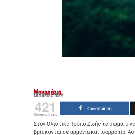
Μονοπάτια
EDITORIAL TEAM
421
Κοινοποίηση
Κοινοποιήσεις
Στον Ολιστικό Τρόπο Ζωής το σώμα, ο νο
βρίσκονται σε αρμονία και ισορροπία. Α