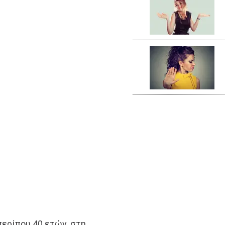
ερίπου 40 ετών, στη