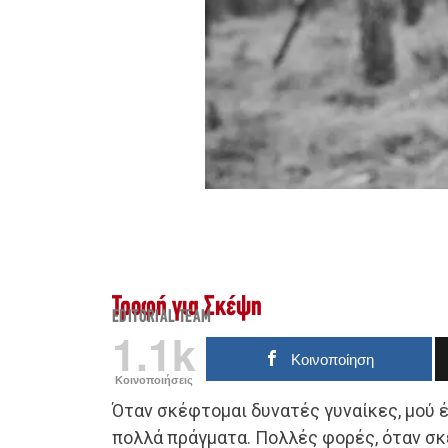
Τροφή για Σκέψη
EDITORIAL TEAM
1.1k
Κοινοποίηση
Κοινοποιήσεις
Όταν σκέφτομαι δυνατές γυναίκες, μού 
πολλά πράγματα. Πολλές φορές, όταν σκ