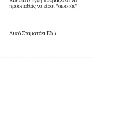
Κάποια στιγμή κουράζεσαι να
προσπαθείς να είσαι “σωστός”
Αυτό Σταματάει Εδώ