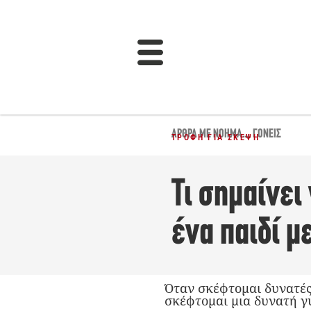
ΆΡΘΡΑ ΜΕ ΝΌΗΜΑ...
,
ΓΟΝΕΊΣ
ΤΡΟΦΉ ΓΙΑ ΣΚΈΨΗ
Τι σημαίνει
ένα παιδί μ
Όταν σκέφτομαι δυνατές
σκέφτομαι μια δυνατή γυ