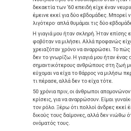
δεκαετία των ’60 επειδή είχε έναν νευρι
έμεινε εκεί για δύο εβδομάδες. Μπορεί 
λιγότερο· απλά θυμάμαι τις δύο εβδομάδε
Η γιαγιά μου ήταν σκληρή. Ήταν επίσης ε
φοβόταν να μιλήσει. Αλλά προφανώς είχε
χρειαζόταν χρόνο να αναρρώσει. Το πώς
δεν το γνωρίζω. Η γιαγιά μου ήταν ένας 
σημαντικότερους ανθρώπους στη ζωή μο
εύχομαι να είχα το θάρρος να μιλήσω πε
τι πέρασε, αλλά δεν το είχα τότε.
50 χρόνια πριν, οι άνθρωποι απομονώνον
κρίσεις, για να αναρρώσουν. Είμαι γυναί
τον ρόλο. Ξέρω ότι πολλοί άνδρες εκεί 
δικούς τους δαίμονες, αλλά δεν νιώθω ό
ονόματός τους.