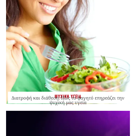
ΨΥΧΙΚΗ ΥΓΕΙΑ
Διατροφή και διάθεση: Πώς το φαγητό επηρεάζει την
ψυχική μας υγεία