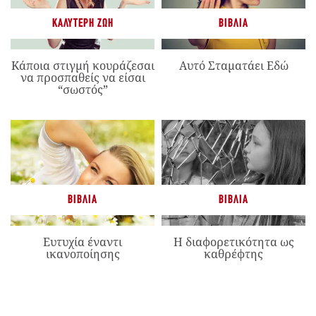
ΚΑΛΎΤΕΡΗ ΖΩΉ
ΒΙΒΛΊΑ
Κάποια στιγμή κουράζεσαι
Αυτό Σταματάει Εδώ
να προσπαθείς να είσαι
“σωστός”
ΒΙΒΛΊΑ
ΒΙΒΛΊΑ
Ευτυχία έναντι
Η διαφορετικότητα ως
ικανοποίησης
καθρέφτης