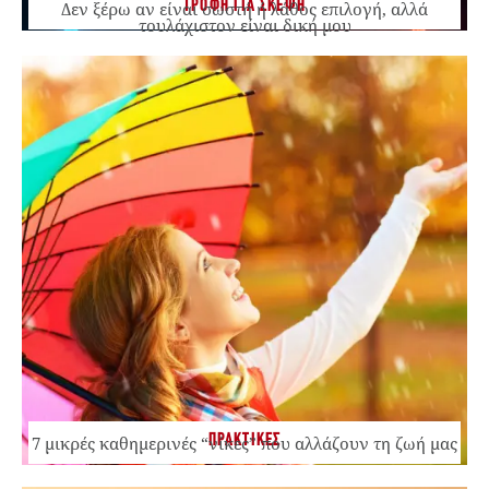
ΤΡΟΦΗ ΓΙΑ ΣΚΕΨΗ
Δεν ξέρω αν είναι σωστή ή λάθος επιλογή, αλλά
τουλάχιστον είναι δική μου
ΠΡΑΚΤΙΚΕΣ
7 μικρές καθημερινές “νίκες” που αλλάζουν τη ζωή μας