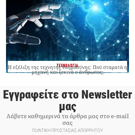
ΤΕΧΝΟΛΟΓΙΑ
Η εξέλιξη της τεχνητής νοημοσύνης: Πού σταματά η
μηχανή και ξεκινά ο άνθρωπος;
Εγγραφείτε στο Newsletter
μας
Λάβετε καθημερινά τα άρθρα μας στο e-mail
σας
ΠΟΛΙΤΙΚΗ ΠΡΟΣΤΑΣΙΑΣ ΑΠΟΡΡΗΤΟΥ