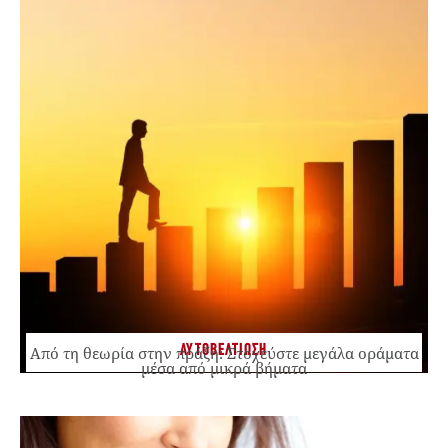
ΑΥΤΟΒΕΛΤΙΩΣΗ
Από τη θεωρία στην πράξη: Στοχεύστε μεγάλα οράματα
μέσα από μικρά βήματα