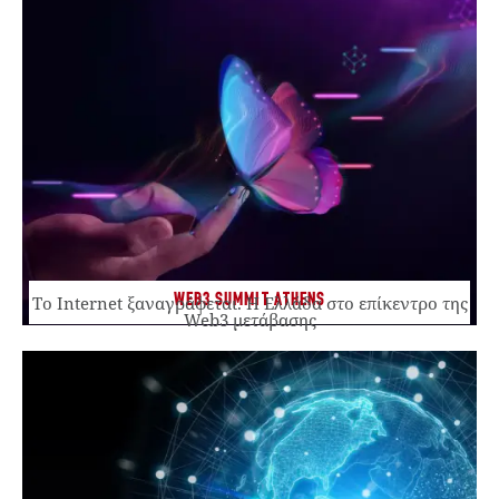
WEB3 SUMMIT ATHENS
Το Internet ξαναγράφεται. Η Ελλάδα στο επίκεντρο της
Web3 μετάβασης