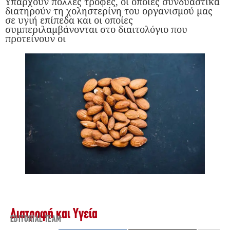
Υπάρχουν πολλές τροφές, οι οποίες συνδυαστικά
διατηρούν τη χοληστερίνη του οργανισμού μας
σε υγιή επίπεδα και οι οποίες
συμπεριλαμβάνονται στο διαιτολόγιο που
προτείνουν οι
Διατροφή και Υγεία
EDITORIAL TEAM