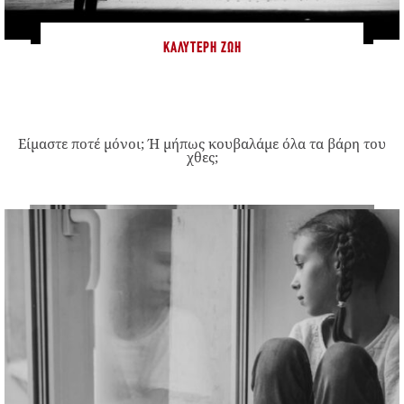
ΚΑΛΎΤΕΡΗ ΖΩΉ
Είμαστε ποτέ μόνοι; Ή μήπως κουβαλάμε όλα τα βάρη του
χθες;