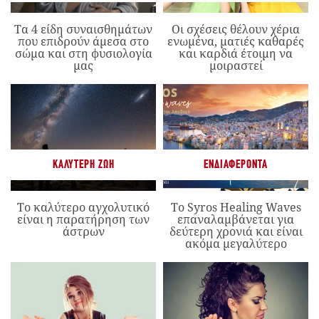
Τα 4 είδη συναισθημάτων
Οι σχέσεις θέλουν χέρια
που επιδρούν άμεσα στο
ενωμένα, ματιές καθαρές
σώμα και στη φυσιολογία
και καρδιά έτοιμη να
μας
μοιραστεί
ΚΑΛΎΤΕΡΗ ΖΩΉ
ΕΝΔΙΑΦΈΡΟΝΤΑ
Το καλύτερο αγχολυτικό
Το Syros Healing Waves
είναι η παρατήρηση των
επαναλαμβάνεται για
άστρων
δεύτερη χρονιά και είναι
ακόμα μεγαλύτερο