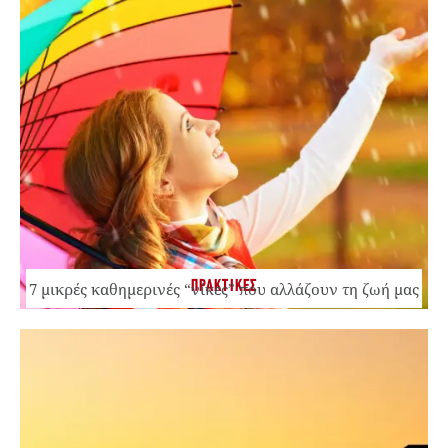
ΠΡΑΚΤΙΚΕΣ
7 μικρές καθημερινές “νίκες” που αλλάζουν τη ζωή μας