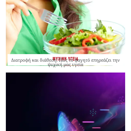
ΨΥΧΙΚΗ ΥΓΕΙΑ
Διατροφή και διάθεση: Πώς το φαγητό επηρεάζει την
ψυχική μας υγεία