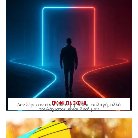
ΤΡΟΦΗ ΓΙΑ ΣΚΕΨΗ
Δεν ξέρω αν είναι σωστή ή λάθος επιλογή, αλλά
τουλάχιστον είναι δική μου