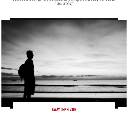
“σωστός”
ΚΑΛΎΤΕΡΗ ΖΩΉ