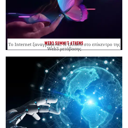
WEB3 SUMMIT ATHENS
Το Internet ξαναγράφεται. Η Ελλάδα στο επίκεντρο της
Web3 μετάβασης