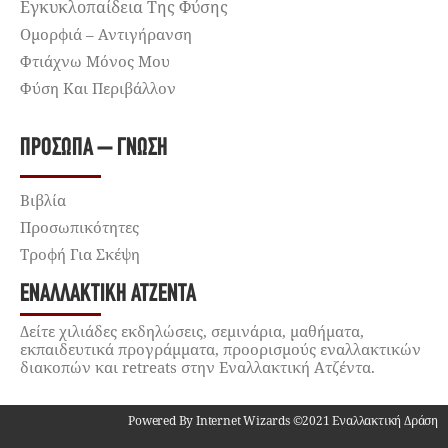
Εγκυκλοπαίδεια Της Φύσης
Ομορφιά – Αντιγήρανση
Φτιάχνω Μόνος Μου
Φύση Και Περιβάλλον
ΠΡΌΣΩΠΑ – ΓΝΏΣΗ
Βιβλία
Προσωπικότητες
Τροφή Για Σκέψη
ΕΝΑΛΛΑΚΤΙΚΉ ΑΤΖΈΝΤΑ
Δείτε χιλιάδες εκδηλώσεις, σεμινάρια, μαθήματα,
εκπαιδευτικά προγράμματα, προορισμούς εναλλακτικών
διακοπών και retreats στην Εναλλακτική Ατζέντα.
Powered By Internet Wizards ©2021 Εναλλακτική Δράση