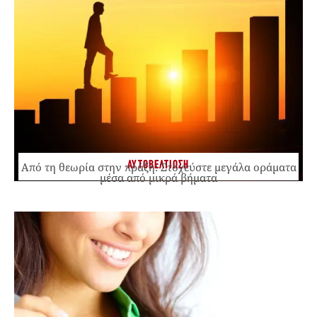
ΑΥΤΟΒΕΛΤΙΩΣΗ
Από τη θεωρία στην πράξη: Στοχεύστε μεγάλα οράματα
μέσα από μικρά βήματα