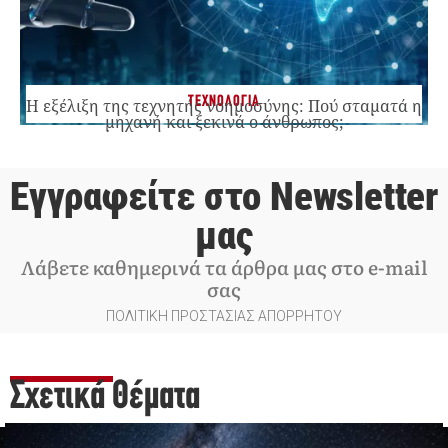
ΤΕΧΝΟΛΟΓΙΑ
Η εξέλιξη της τεχνητής νοημοσύνης: Πού σταματά η
μηχανή και ξεκινά ο άνθρωπος;
Εγγραφείτε στο Newsletter
μας
Λάβετε καθημερινά τα άρθρα μας στο e-mail
σας
ΠΟΛΙΤΙΚΗ ΠΡΟΣΤΑΣΙΑΣ ΑΠΟΡΡΗΤΟΥ
Σχετικά Θέματα