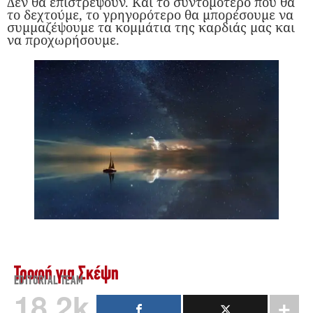
Δεν θα επιστρέψουν. Και το συντομότερο που θα
το δεχτούμε, το γρηγορότερο θα μπορέσουμε να
συμμαζέψουμε τα κομμάτια της καρδιάς μας και
να προχωρήσουμε.
Τροφή για Σκέψη
EDITORIAL TEAM
18.2k