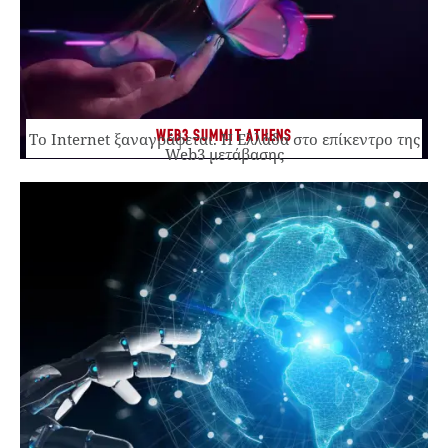
WEB3 SUMMIT ATHENS
Το Internet ξαναγράφεται. Η Ελλάδα στο επίκεντρο της
Web3 μετάβασης