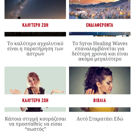
ΚΑΛΎΤΕΡΗ ΖΩΉ
ΕΝΔΙΑΦΈΡΟΝΤΑ
Το καλύτερο αγχολυτικό
Το Syros Healing Waves
είναι η παρατήρηση των
επαναλαμβάνεται για
άστρων
δεύτερη χρονιά και είναι
ακόμα μεγαλύτερο
ΚΑΛΎΤΕΡΗ ΖΩΉ
ΒΙΒΛΊΑ
Κάποια στιγμή κουράζεσαι
Αυτό Σταματάει Εδώ
να προσπαθείς να είσαι
“σωστός”