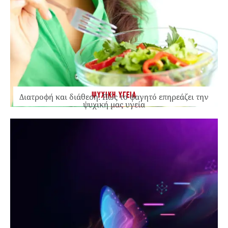
ΨΥΧΙΚΗ ΥΓΕΙΑ
Διατροφή και διάθεση: Πώς το φαγητό επηρεάζει την
ψυχική μας υγεία