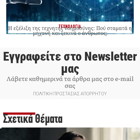
ΤΕΧΝΟΛΟΓΙΑ
Η εξέλιξη της τεχνητής νοημοσύνης: Πού σταματά η
μηχανή και ξεκινά ο άνθρωπος;
Εγγραφείτε στο Newsletter
μας
Λάβετε καθημερινά τα άρθρα μας στο e-mail
σας
ΠΟΛΙΤΙΚΗ ΠΡΟΣΤΑΣΙΑΣ ΑΠΟΡΡΗΤΟΥ
Σχετικά Θέματα