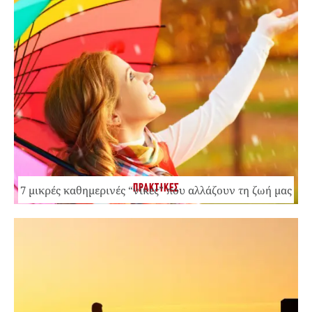
ΠΡΑΚΤΙΚΕΣ
7 μικρές καθημερινές “νίκες” που αλλάζουν τη ζωή μας