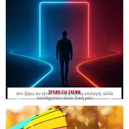
ΤΡΟΦΗ ΓΙΑ ΣΚΕΨΗ
Δεν ξέρω αν είναι σωστή ή λάθος επιλογή, αλλά
τουλάχιστον είναι δική μου