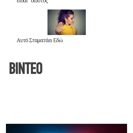
είσαι “σωστός”
Αυτό Σταματάει Εδώ
ΒΙΝΤΕΟ