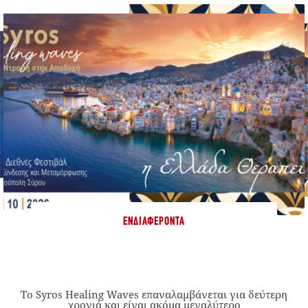
ΕΝΔΙΑΦΈΡΟΝΤΑ
Το Syros Healing Waves επαναλαμβάνεται για δεύτερη
χρονιά και είναι ακόμα μεγαλύτερο