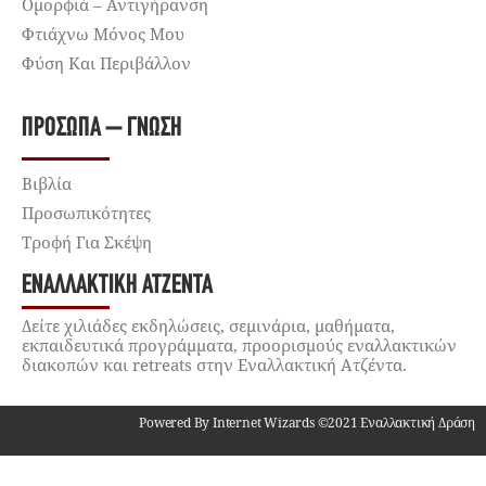
Ομορφιά – Αντιγήρανση
Φτιάχνω Μόνος Μου
Φύση Και Περιβάλλον
ΠΡΌΣΩΠΑ – ΓΝΏΣΗ
Βιβλία
Προσωπικότητες
Τροφή Για Σκέψη
ΕΝΑΛΛΑΚΤΙΚΉ ΑΤΖΈΝΤΑ
Δείτε χιλιάδες εκδηλώσεις, σεμινάρια, μαθήματα,
εκπαιδευτικά προγράμματα, προορισμούς εναλλακτικών
διακοπών και retreats στην Εναλλακτική Ατζέντα.
Powered By Internet Wizards ©2021 Εναλλακτική Δράση