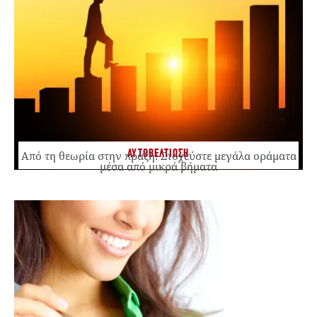
ΑΥΤΟΒΕΛΤΙΩΣΗ
Από τη θεωρία στην πράξη: Στοχεύστε μεγάλα οράματα
μέσα από μικρά βήματα