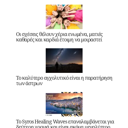
Οι σχέσεις θέλουν χέρια ενωμένα, ματιές
καθαρές και καρδιά έτοιμη να μοιραστεί
Το καλύτερο αγχολυτικό είναι η παρατήρηση
των άστρων
Το Syros Healing Waves επαναλαμβάνεται για
δεύτερη χρονιά και είναι ακόμα μεγαλύτερο