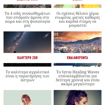
Τα 4 είδη συναισθημάτων
Οι σχέσεις θέλουν χέρια
που επιδρούν άμεσα στο
ενωμένα, ματιές καθαρές
σώμα και στη φυσιολογία
και καρδιά έτοιμη να
μας
μοιραστεί
ΚΑΛΎΤΕΡΗ ΖΩΉ
ΕΝΔΙΑΦΈΡΟΝΤΑ
Το καλύτερο αγχολυτικό
Το Syros Healing Waves
είναι η παρατήρηση των
επαναλαμβάνεται για
άστρων
δεύτερη χρονιά και είναι
ακόμα μεγαλύτερο