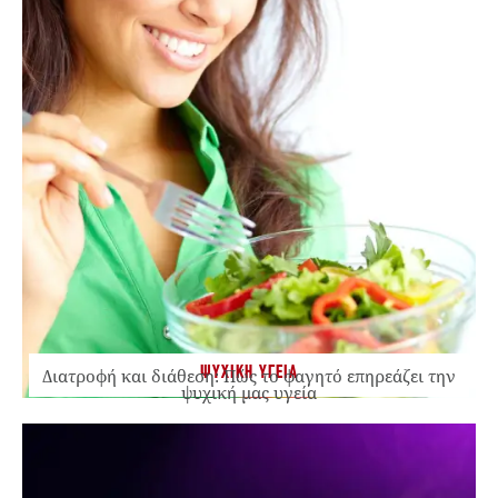
ΨΥΧΙΚΗ ΥΓΕΙΑ
Διατροφή και διάθεση: Πώς το φαγητό επηρεάζει την
ψυχική μας υγεία