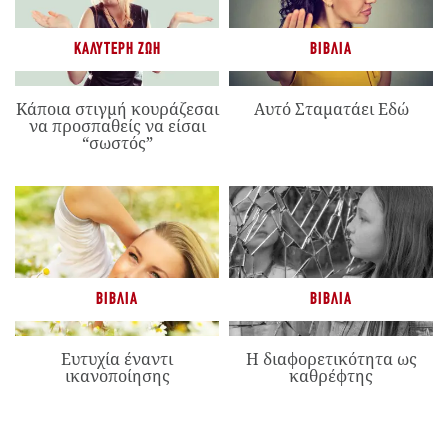
ΚΑΛΎΤΕΡΗ ΖΩΉ
ΒΙΒΛΊΑ
Κάποια στιγμή κουράζεσαι
Αυτό Σταματάει Εδώ
να προσπαθείς να είσαι
“σωστός”
ΒΙΒΛΊΑ
ΒΙΒΛΊΑ
Ευτυχία έναντι
Η διαφορετικότητα ως
ικανοποίησης
καθρέφτης