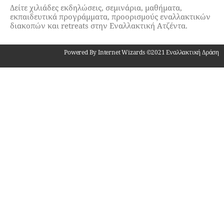
Δείτε χιλιάδες εκδηλώσεις, σεμινάρια, μαθήματα,
εκπαιδευτικά προγράμματα, προορισμούς εναλλακτικών
διακοπών και retreats στην Εναλλακτική Ατζέντα.
Powered By Internet Wizards ©2021 Εναλλακτική Δράση