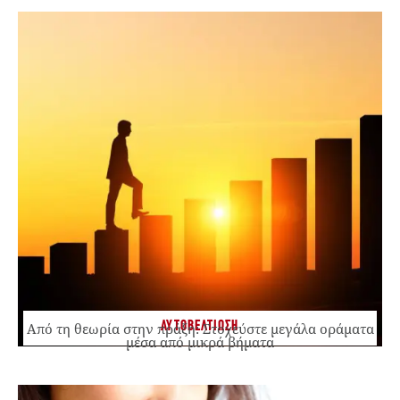
ΑΥΤΟΒΕΛΤΙΩΣΗ
Από τη θεωρία στην πράξη: Στοχεύστε μεγάλα οράματα
μέσα από μικρά βήματα