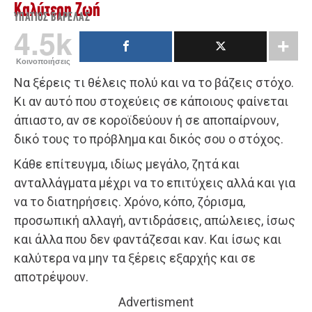
Καλύτερη Ζωή
ΥΠΆΤΙΟΣ ΒΑΡΕΛΆΣ
4.5k
Κοινοποιήσεις
Να ξέρεις τι θέλεις πολύ και να το βάζεις στόχο.
Κι αν αυτό που στοχεύεις σε κάποιους φαίνεται
άπιαστο, αν σε κοροϊδεύουν ή σε αποπαίρνουν,
δικό τους το πρόβλημα και δικός σου ο στόχος.
Κάθε επίτευγμα, ιδίως μεγάλο, ζητά και
ανταλλάγματα μέχρι να το επιτύχεις αλλά και για
να το διατηρήσεις. Χρόνο, κόπο, ζόρισμα,
προσωπική αλλαγή, αντιδράσεις, απώλειες, ίσως
και άλλα που δεν φαντάζεσαι καν. Και ίσως και
καλύτερα να μην τα ξέρεις εξαρχής και σε
αποτρέψουν.
Advertisment