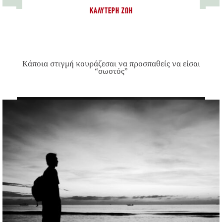
ΚΑΛΎΤΕΡΗ ΖΩΉ
Κάποια στιγμή κουράζεσαι να προσπαθείς να είσαι
“σωστός”