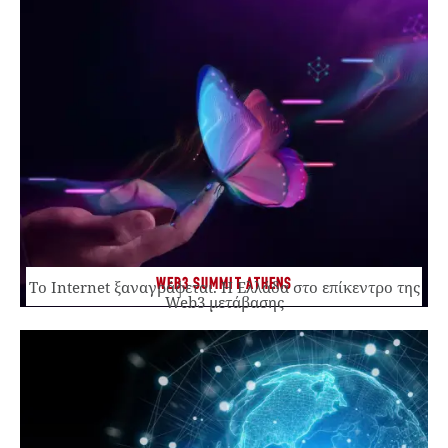
WEB3 SUMMIT ATHENS
Το Internet ξαναγράφεται. Η Ελλάδα στο επίκεντρο της
Web3 μετάβασης