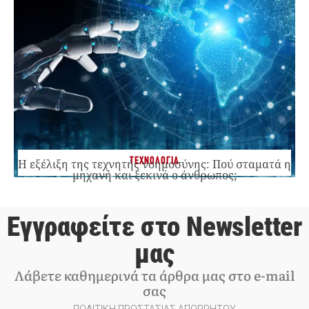
ΤΕΧΝΟΛΟΓΙΑ
Η εξέλιξη της τεχνητής νοημοσύνης: Πού σταματά η
μηχανή και ξεκινά ο άνθρωπος;
Εγγραφείτε στο Newsletter
μας
Λάβετε καθημερινά τα άρθρα μας στο e-mail
σας
ΠΟΛΙΤΙΚΗ ΠΡΟΣΤΑΣΙΑΣ ΑΠΟΡΡΗΤΟΥ