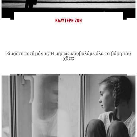
ΚΑΛΎΤΕΡΗ ΖΩΉ
Είμαστε ποτέ μόνοι; Ή μήπως κουβαλάμε όλα τα βάρη του
χθες;