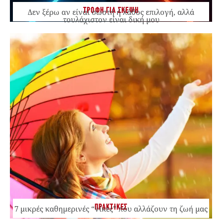
ΤΡΟΦΗ ΓΙΑ ΣΚΕΨΗ
Δεν ξέρω αν είναι σωστή ή λάθος επιλογή, αλλά
τουλάχιστον είναι δική μου
ΠΡΑΚΤΙΚΕΣ
7 μικρές καθημερινές “νίκες” που αλλάζουν τη ζωή μας