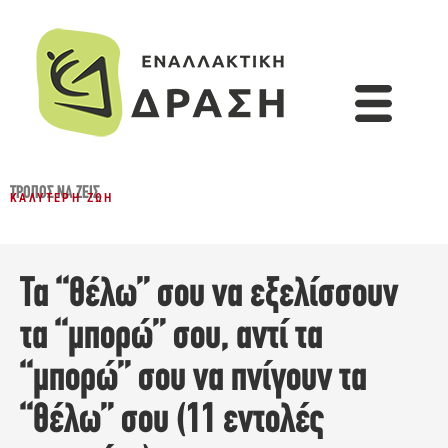
ΤΡΌΠΟΣ ΝΑ ΖΕΙΣ
ΚΑΛΎΤΕΡΗ ΖΩΉ
Τα “θέλω” σου να εξελίσσουν
τα “μπορώ” σου, αντί τα
“μπορώ” σου να πνίγουν τα
“θέλω” σου (11 εντολές