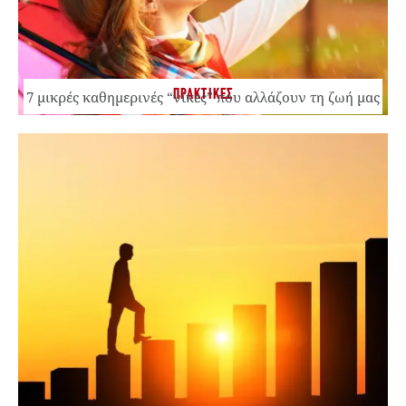
ΠΡΑΚΤΙΚΕΣ
7 μικρές καθημερινές “νίκες” που αλλάζουν τη ζωή μας