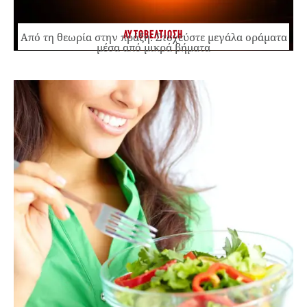
ΑΥΤΟΒΕΛΤΙΩΣΗ
Από τη θεωρία στην πράξη: Στοχεύστε μεγάλα οράματα
μέσα από μικρά βήματα