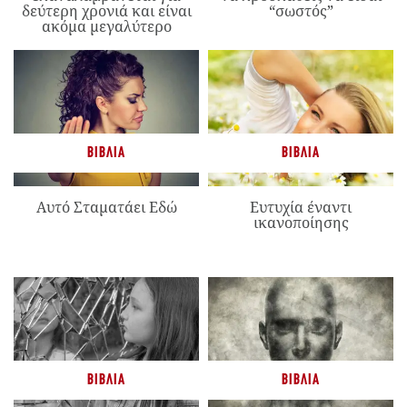
δεύτερη χρονιά και είναι
“σωστός”
ακόμα μεγαλύτερο
ΒΙΒΛΊΑ
ΒΙΒΛΊΑ
Αυτό Σταματάει Εδώ
Ευτυχία έναντι
ικανοποίησης
ΒΙΒΛΊΑ
ΒΙΒΛΊΑ