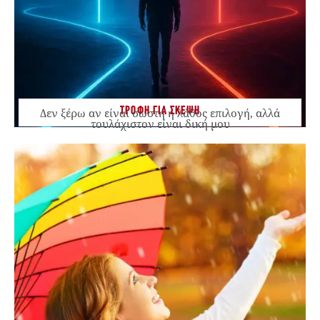
ΤΡΟΦΗ ΓΙΑ ΣΚΕΨΗ
Δεν ξέρω αν είναι σωστή ή λάθος επιλογή, αλλά
τουλάχιστον είναι δική μου