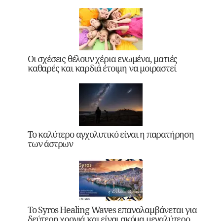
Οι σχέσεις θέλουν χέρια ενωμένα, ματιές
καθαρές και καρδιά έτοιμη να μοιραστεί
Το καλύτερο αγχολυτικό είναι η παρατήρηση
των άστρων
Το Syros Healing Waves επαναλαμβάνεται για
δεύτερη χρονιά και είναι ακόμα μεγαλύτερο