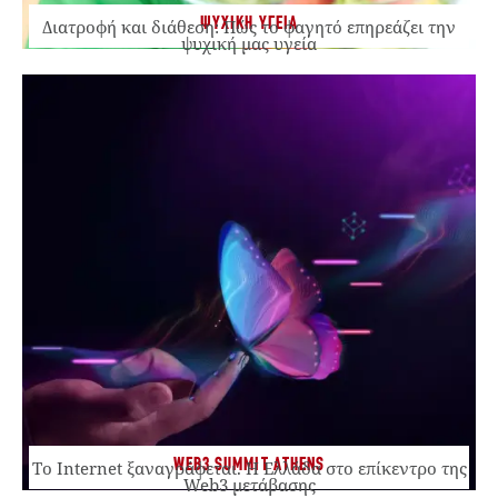
ΨΥΧΙΚΗ ΥΓΕΙΑ
Διατροφή και διάθεση: Πώς το φαγητό επηρεάζει την
ψυχική μας υγεία
WEB3 SUMMIT ATHENS
Το Internet ξαναγράφεται. Η Ελλάδα στο επίκεντρο της
Web3 μετάβασης