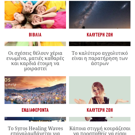
ΒΙΒΛΊΑ
ΚΑΛΎΤΕΡΗ ΖΩΉ
Οι σχέσεις θέλουν χέρια
Το καλύτερο αγχολυτικό
ενωμένα, ματιές καθαρές
είναι η παρατήρηση των
και καρδιά έτοιμη να
άστρων
μοιραστεί
ΕΝΔΙΑΦΈΡΟΝΤΑ
ΚΑΛΎΤΕΡΗ ΖΩΉ
Το Syros Healing Waves
Κάποια στιγμή κουράζεσαι
επαναλαμβάνεται για
να προσπαθείς να είσαι