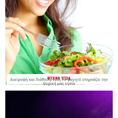
ΨΥΧΙΚΗ ΥΓΕΙΑ
Διατροφή και διάθεση: Πώς το φαγητό επηρεάζει την
ψυχική μας υγεία