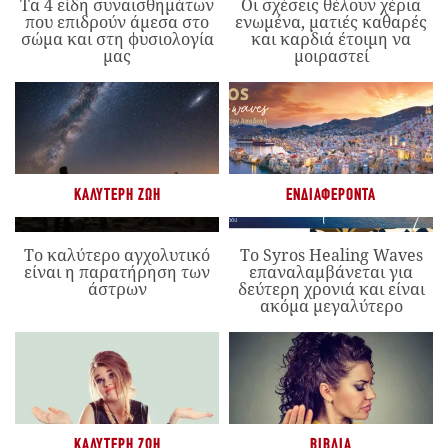
Τα 4 είδη συναισθημάτων
Οι σχέσεις θέλουν χέρια
που επιδρούν άμεσα στο
ενωμένα, ματιές καθαρές
σώμα και στη φυσιολογία
και καρδιά έτοιμη να
μας
μοιραστεί
ΚΑΛΎΤΕΡΗ ΖΩΉ
ΕΝΔΙΑΦΈΡΟΝΤΑ
Το καλύτερο αγχολυτικό
Το Syros Healing Waves
είναι η παρατήρηση των
επαναλαμβάνεται για
άστρων
δεύτερη χρονιά και είναι
ακόμα μεγαλύτερο
ΚΑΛΎΤΕΡΗ ΖΩΉ
ΒΙΒΛΊΑ