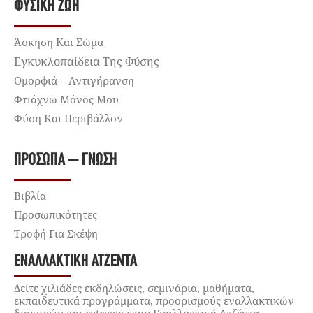
ΦΥΣΙΚΉ ΖΩΉ
Άσκηση Και Σώμα
Εγκυκλοπαίδεια Της Φύσης
Ομορφιά – Αντιγήρανση
Φτιάχνω Μόνος Μου
Φύση Και Περιβάλλον
ΠΡΌΣΩΠΑ – ΓΝΏΣΗ
Βιβλία
Προσωπικότητες
Τροφή Για Σκέψη
ΕΝΑΛΛΑΚΤΙΚΉ ΑΤΖΈΝΤΑ
Δείτε χιλιάδες εκδηλώσεις, σεμινάρια, μαθήματα,
εκπαιδευτικά προγράμματα, προορισμούς εναλλακτικών
διακοπών και retreats στην Εναλλακτική Ατζέντα.