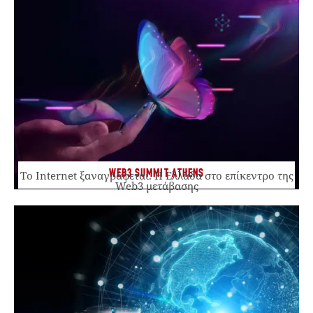
WEB3 SUMMIT ATHENS
Το Internet ξαναγράφεται. Η Ελλάδα στο επίκεντρο της
Web3 μετάβασης