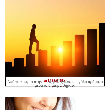
ΑΥΤΟΒΕΛΤΙΩΣΗ
Από τη θεωρία στην πράξη: Στοχεύστε μεγάλα οράματα
μέσα από μικρά βήματα