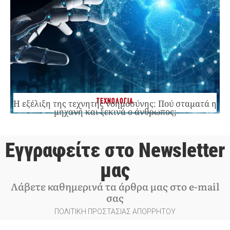
ΤΕΧΝΟΛΟΓΙΑ
Η εξέλιξη της τεχνητής νοημοσύνης: Πού σταματά η
μηχανή και ξεκινά ο άνθρωπος;
Εγγραφείτε στο Newsletter
μας
Λάβετε καθημερινά τα άρθρα μας στο e-mail
σας
ΠΟΛΙΤΙΚΗ ΠΡΟΣΤΑΣΙΑΣ ΑΠΟΡΡΗΤΟΥ