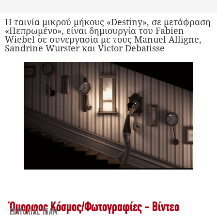
Η ταινία μικρού μήκους «Destiny», σε μετάφραση
«Πεπρωμένο», είναι δημιουργία του Fabien
Wiebel σε συνεργασία με τους Manuel Alligne,
Sandrine Wurster και Victor Debatisse
Όμορφος Κόσμος
/
Φωτογραφίες - Βίντεο
EDITORIAL TEAM