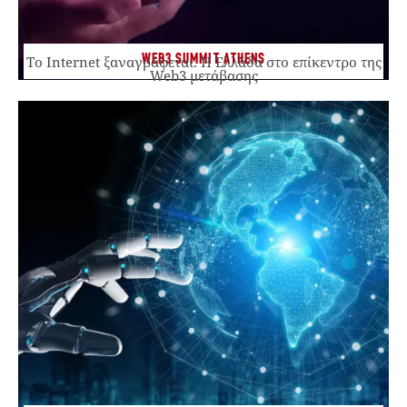
WEB3 SUMMIT ATHENS
Το Internet ξαναγράφεται. Η Ελλάδα στο επίκεντρο της
Web3 μετάβασης