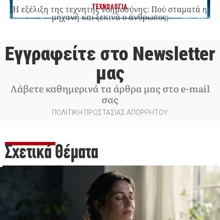
ΤΕΧΝΟΛΟΓΙΑ
Η εξέλιξη της τεχνητής νοημοσύνης: Πού σταματά η
μηχανή και ξεκινά ο άνθρωπος;
Εγγραφείτε στο Newsletter
μας
Λάβετε καθημερινά τα άρθρα μας στο e-mail
σας
ΠΟΛΙΤΙΚΗ ΠΡΟΣΤΑΣΙΑΣ ΑΠΟΡΡΗΤΟΥ
Σχετικά Θέματα