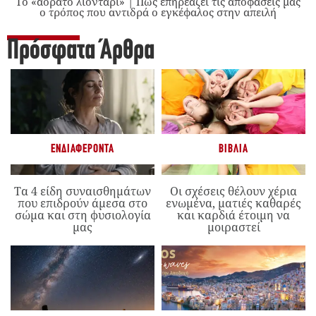
Το «αόρατο λιοντάρι» | Πώς επηρεάζει τις αποφάσεις μας
ο τρόπος που αντιδρά ο εγκέφαλος στην απειλή
Πρόσφατα Άρθρα
ΕΝΔΙΑΦΈΡΟΝΤΑ
ΒΙΒΛΊΑ
Τα 4 είδη συναισθημάτων
Οι σχέσεις θέλουν χέρια
που επιδρούν άμεσα στο
ενωμένα, ματιές καθαρές
σώμα και στη φυσιολογία
και καρδιά έτοιμη να
μας
μοιραστεί