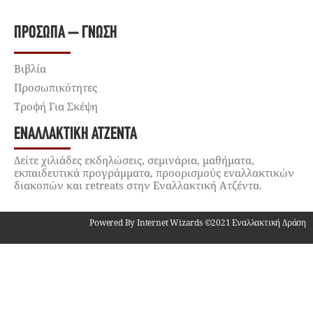
ΠΡΌΣΩΠΑ – ΓΝΏΣΗ
Βιβλία
Προσωπικότητες
Τροφή Για Σκέψη
ΕΝΑΛΛΑΚΤΙΚΉ ΑΤΖΈΝΤΑ
Δείτε χιλιάδες εκδηλώσεις, σεμινάρια, μαθήματα,
εκπαιδευτικά προγράμματα, προορισμούς εναλλακτικών
διακοπών και retreats στην Εναλλακτική Ατζέντα.
Powered By Internet Wizards ©2021 Εναλλακτική Δράση