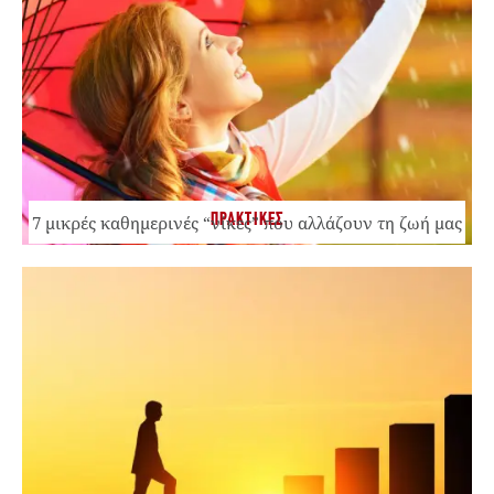
ΠΡΑΚΤΙΚΕΣ
7 μικρές καθημερινές “νίκες” που αλλάζουν τη ζωή μας