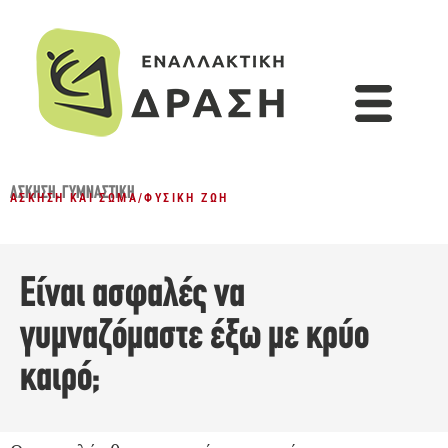
ΆΣΚΗΣΗ
,
ΓΥΜΝΑΣΤΙΚΉ
ΆΣΚΗΣΗ ΚΑΙ ΣΏΜΑ
/
ΦΥΣΙΚΉ ΖΩΉ
Είναι ασφαλές να
γυμναζόμαστε έξω με κρύο
καιρό;