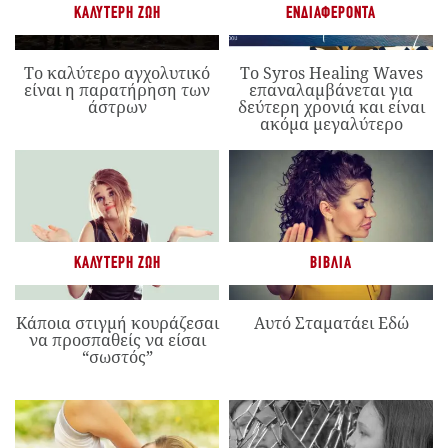
ΚΑΛΎΤΕΡΗ ΖΩΉ
ΕΝΔΙΑΦΈΡΟΝΤΑ
Το καλύτερο αγχολυτικό
Το Syros Healing Waves
είναι η παρατήρηση των
επαναλαμβάνεται για
άστρων
δεύτερη χρονιά και είναι
ακόμα μεγαλύτερο
ΚΑΛΎΤΕΡΗ ΖΩΉ
ΒΙΒΛΊΑ
Κάποια στιγμή κουράζεσαι
Αυτό Σταματάει Εδώ
να προσπαθείς να είσαι
“σωστός”