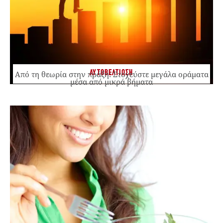
ΑΥΤΟΒΕΛΤΙΩΣΗ
Από τη θεωρία στην πράξη: Στοχεύστε μεγάλα οράματα
μέσα από μικρά βήματα