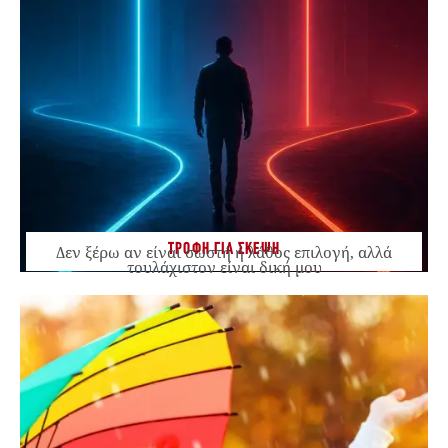
ΤΡΟΦΗ ΓΙΑ ΣΚΕΨΗ
Δεν ξέρω αν είναι σωστή ή λάθος επιλογή, αλλά
τουλάχιστον είναι δική μου