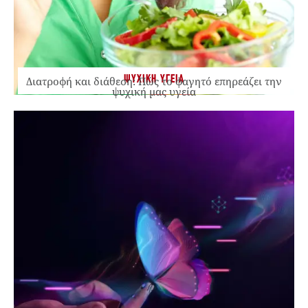
ΨΥΧΙΚΗ ΥΓΕΙΑ
Διατροφή και διάθεση: Πώς το φαγητό επηρεάζει την
ψυχική μας υγεία