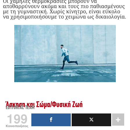
Οι χαμηλές θερμοκρασίες μπορούν να
αποθαρρύνουν ακόμα και τους πιο παθιασμένους
με τη γυμναστική. Χωρίς κίνητρο, είναι εύκολο
να χρησιμοποιήσουμε το χειμώνα ως δικαιολογία.
Άσκηση και Σώμα
/
Φυσική Ζωή
EDITORIAL TEAM
199
Κοινοποιήσεις