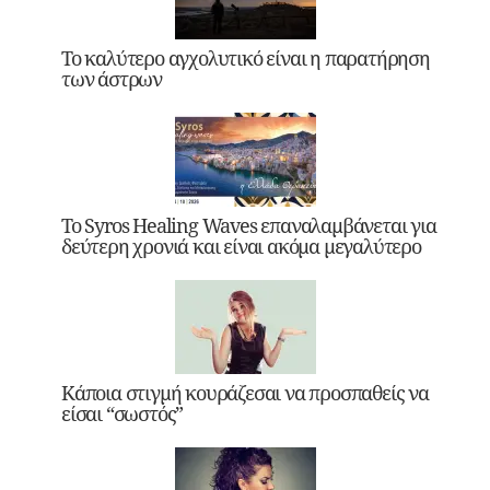
Το καλύτερο αγχολυτικό είναι η παρατήρηση
των άστρων
Το Syros Healing Waves επαναλαμβάνεται για
δεύτερη χρονιά και είναι ακόμα μεγαλύτερο
Κάποια στιγμή κουράζεσαι να προσπαθείς να
είσαι “σωστός”