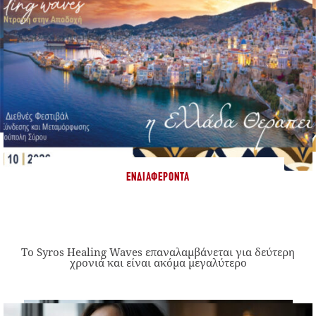
ΕΝΔΙΑΦΈΡΟΝΤΑ
Το Syros Healing Waves επαναλαμβάνεται για δεύτερη
χρονιά και είναι ακόμα μεγαλύτερο