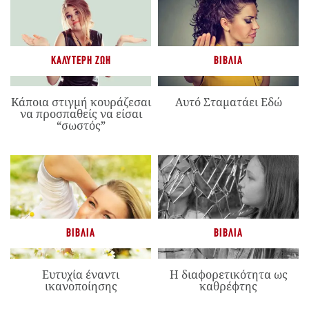
ΚΑΛΎΤΕΡΗ ΖΩΉ
ΒΙΒΛΊΑ
Κάποια στιγμή κουράζεσαι
Αυτό Σταματάει Εδώ
να προσπαθείς να είσαι
“σωστός”
ΒΙΒΛΊΑ
ΒΙΒΛΊΑ
Ευτυχία έναντι
Η διαφορετικότητα ως
ικανοποίησης
καθρέφτης