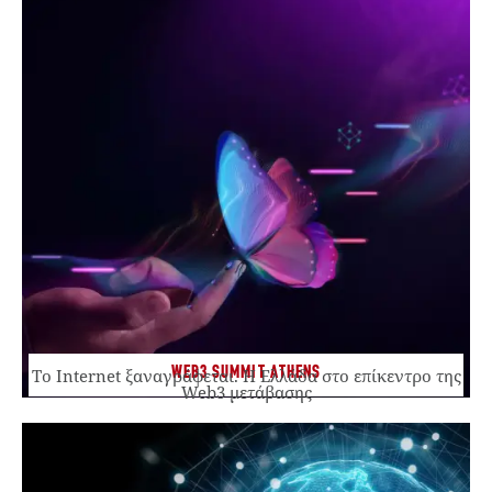
WEB3 SUMMIT ATHENS
Το Internet ξαναγράφεται. Η Ελλάδα στο επίκεντρο της
Web3 μετάβασης