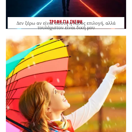
ΤΡΟΦΗ ΓΙΑ ΣΚΕΨΗ
Δεν ξέρω αν είναι σωστή ή λάθος επιλογή, αλλά
τουλάχιστον είναι δική μου