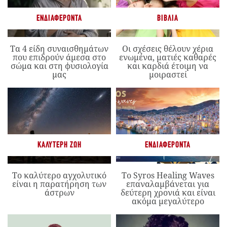
ΕΝΔΙΑΦΈΡΟΝΤΑ
ΒΙΒΛΊΑ
Τα 4 είδη συναισθημάτων
Οι σχέσεις θέλουν χέρια
που επιδρούν άμεσα στο
ενωμένα, ματιές καθαρές
σώμα και στη φυσιολογία
και καρδιά έτοιμη να
μας
μοιραστεί
ΚΑΛΎΤΕΡΗ ΖΩΉ
ΕΝΔΙΑΦΈΡΟΝΤΑ
Το καλύτερο αγχολυτικό
Το Syros Healing Waves
είναι η παρατήρηση των
επαναλαμβάνεται για
άστρων
δεύτερη χρονιά και είναι
ακόμα μεγαλύτερο