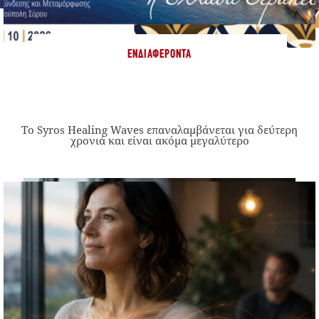
ΕΝΔΙΑΦΈΡΟΝΤΑ
Το Syros Healing Waves επαναλαμβάνεται για δεύτερη
χρονιά και είναι ακόμα μεγαλύτερο