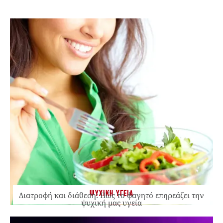
ΨΥΧΙΚΗ ΥΓΕΙΑ
Διατροφή και διάθεση: Πώς το φαγητό επηρεάζει την
ψυχική μας υγεία