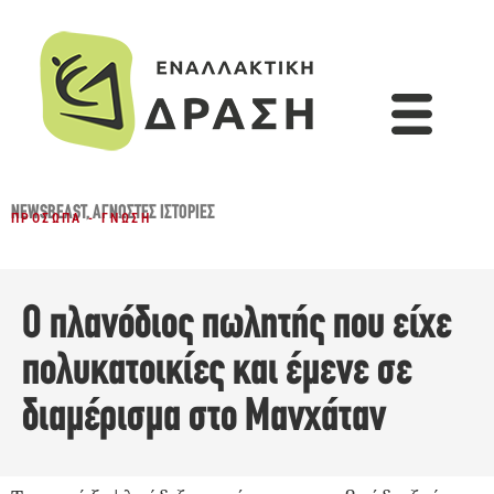
NEWSBEAST
,
ΆΓΝΩΣΤΕΣ ΙΣΤΟΡΊΕΣ
ΠΡΌΣΩΠΑ - ΓΝΏΣΗ
Ο πλανόδιος πωλητής που είχε
πολυκατοικίες και έμενε σε
διαμέρισμα στο Μανχάταν