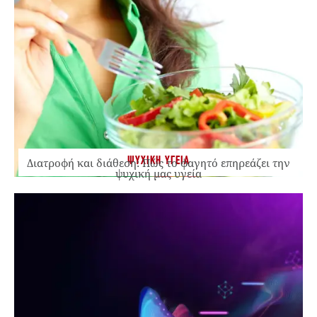
ΨΥΧΙΚΗ ΥΓΕΙΑ
Διατροφή και διάθεση: Πώς το φαγητό επηρεάζει την
ψυχική μας υγεία