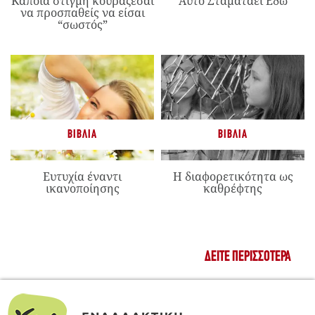
Κάποια στιγμή κουράζεσαι
Αυτό Σταματάει Εδώ
να προσπαθείς να είσαι
“σωστός”
ΒΙΒΛΊΑ
ΒΙΒΛΊΑ
Ευτυχία έναντι
Η διαφορετικότητα ως
ικανοποίησης
καθρέφτης
ΔΕΊΤΕ ΠΕΡΙΣΣΌΤΕΡΑ