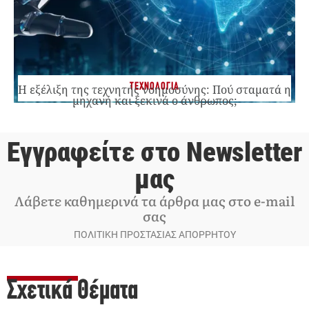
ΤΕΧΝΟΛΟΓΙΑ
Η εξέλιξη της τεχνητής νοημοσύνης: Πού σταματά η
μηχανή και ξεκινά ο άνθρωπος;
Εγγραφείτε στο Newsletter
μας
Λάβετε καθημερινά τα άρθρα μας στο e-mail
σας
ΠΟΛΙΤΙΚΗ ΠΡΟΣΤΑΣΙΑΣ ΑΠΟΡΡΗΤΟΥ
Σχετικά Θέματα