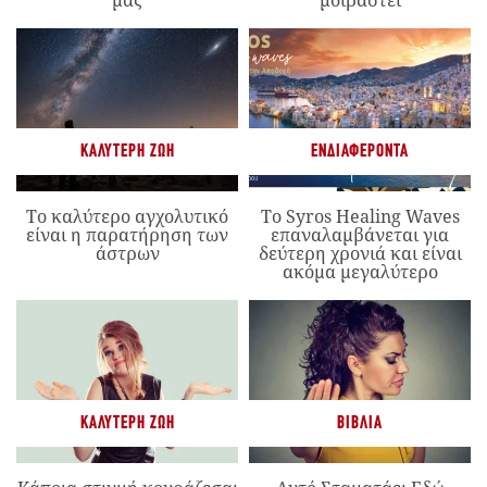
μας
μοιραστεί
ΚΑΛΎΤΕΡΗ ΖΩΉ
ΕΝΔΙΑΦΈΡΟΝΤΑ
Το καλύτερο αγχολυτικό
Το Syros Healing Waves
είναι η παρατήρηση των
επαναλαμβάνεται για
άστρων
δεύτερη χρονιά και είναι
ακόμα μεγαλύτερο
ΚΑΛΎΤΕΡΗ ΖΩΉ
ΒΙΒΛΊΑ