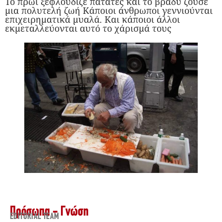
Το πρωί ξεφλούδιζε πατάτες και το βράδυ ζούσε
μια πολυτελή ζωή Κάποιοι άνθρωποι γεννιούνται
επιχειρηματικά μυαλά. Και κάποιοι άλλοι
εκμεταλλεύονται αυτό το χάρισμά τους
Πρόσωπα - Γνώση
EDITORIAL TEAM