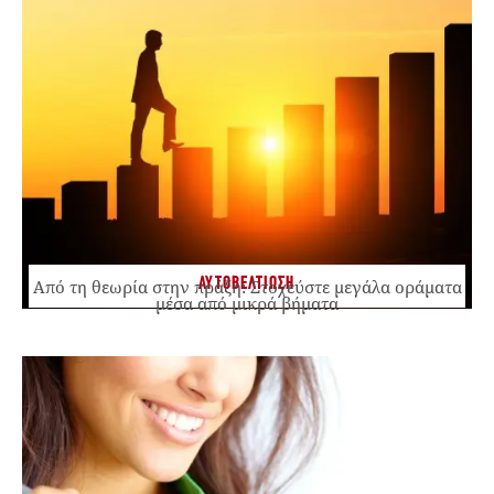
ΑΥΤΟΒΕΛΤΙΩΣΗ
Από τη θεωρία στην πράξη: Στοχεύστε μεγάλα οράματα
μέσα από μικρά βήματα