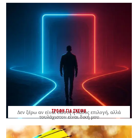
ΤΡΟΦΗ ΓΙΑ ΣΚΕΨΗ
Δεν ξέρω αν είναι σωστή ή λάθος επιλογή, αλλά
τουλάχιστον είναι δική μου