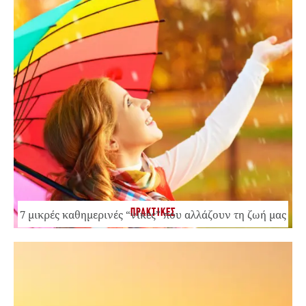
ΠΡΑΚΤΙΚΕΣ
7 μικρές καθημερινές “νίκες” που αλλάζουν τη ζωή μας