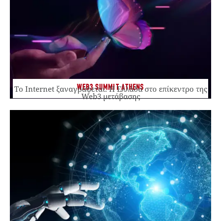
WEB3 SUMMIT ATHENS
Το Internet ξαναγράφεται. Η Ελλάδα στο επίκεντρο της
Web3 μετάβασης