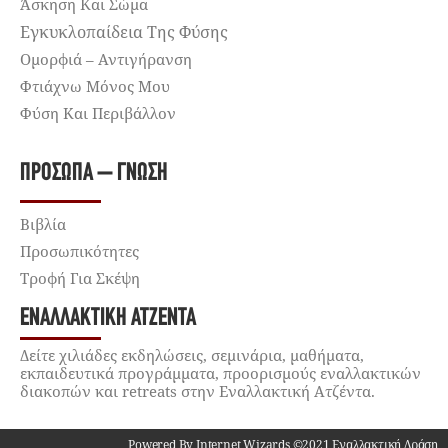
Άσκηση Και Σώμα
Εγκυκλοπαίδεια Της Φύσης
Ομορφιά – Αντιγήρανση
Φτιάχνω Μόνος Μου
Φύση Και Περιβάλλον
ΠΡΌΣΩΠΑ – ΓΝΏΣΗ
Βιβλία
Προσωπικότητες
Τροφή Για Σκέψη
ΕΝΑΛΛΑΚΤΙΚΉ ΑΤΖΈΝΤΑ
Δείτε χιλιάδες εκδηλώσεις, σεμινάρια, μαθήματα,
εκπαιδευτικά προγράμματα, προορισμούς εναλλακτικών
διακοπών και retreats στην Εναλλακτική Ατζέντα.
Powered By Internet Wizards ©2021 Εναλλακτική Δράση