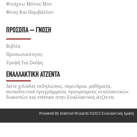
Φτιάχνω Μόνος Μου
Φύση Και Περιβάλλον
ΠΡΌΣΩΠΑ – ΓΝΏΣΗ
Βιβλία
Προσωπικότητες
Τροφή Για Σκέψη
ΕΝΑΛΛΑΚΤΙΚΉ ΑΤΖΈΝΤΑ
Δείτε χιλιάδες εκδηλώσεις, σεμινάρια, μαθήματα,
εκπαιδευτικά προγράμματα, προορισμούς εναλλακτικών
διακοπών και retreats στην Εναλλακτική Ατζέντα.
Powered By Internet Wizards ©2021 Εναλλακτική Δράση