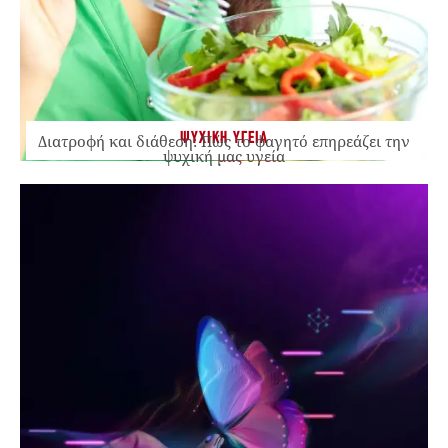
ΨΥΧΙΚΗ ΥΓΕΙΑ
Διατροφή και διάθεση: Πώς το φαγητό επηρεάζει την
ψυχική μας υγεία