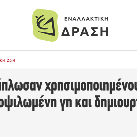
ΚΉ ΖΩΉ
άπλωσαν χρησιμοποιημένο
οψιλωμένη γη και δημιου