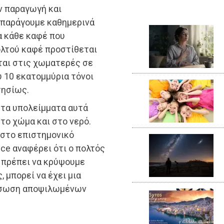
ν παραγωγή και
 παράγουμε καθημερινά
α κάθε καφέ που
ολτού καφέ προστίθεται
ται στις χωματερές σε
υ 10 εκατομμύρια τόνοι
τησίως.
 τα υπολείμματα αυτά
το χώμα και στο νερό.
 στο επιστημονικό
nce αναφέρει ότι ο πολτός
 πρέπει να κρύψουμε
 μπορεί να έχει μια
δάσωση αποψιλωμένων