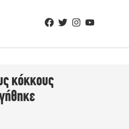
υς κόκκους
ργήθηκε