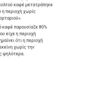
πολτού καφέ μετατράπηκε
ώ η περιοχή χωρίς
ορταριού».
λτό καφέ παρουσίαζε 80%
ου είχε η περιοχή
ημαίνει ότι η περιοχή
εκείνη χωρίς την
ς ψηλότερα.