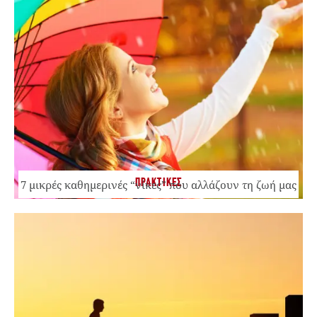
ΠΡΑΚΤΙΚΕΣ
7 μικρές καθημερινές “νίκες” που αλλάζουν τη ζωή μας