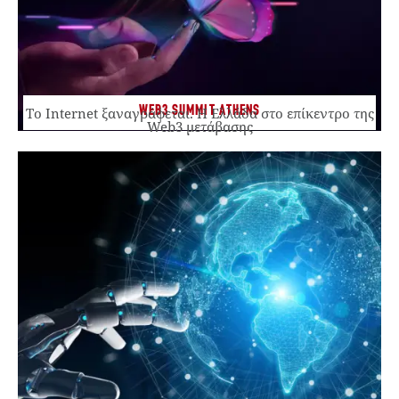
WEB3 SUMMIT ATHENS
Το Internet ξαναγράφεται. Η Ελλάδα στο επίκεντρο της
Web3 μετάβασης