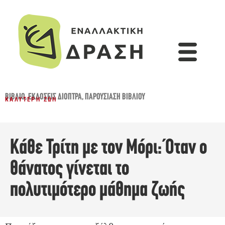
ΒΙΒΛΊΟ
,
ΕΚΔΌΣΕΙΣ ΔΙΌΠΤΡΑ
,
ΠΑΡΟΥΣΊΑΣΗ ΒΙΒΛΊΟΥ
ΚΑΛΎΤΕΡΗ ΖΩΉ
Κάθε Τρίτη με τον Μόρι: Όταν ο
θάνατος γίνεται το
πολυτιμότερο μάθημα ζωής