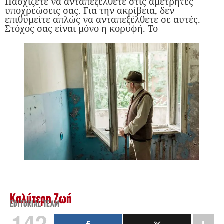
Πασχίζετε να ανταπεξέλθετε στις αμέτρητες
υποχρεώσεις σας. Για την ακρίβεια, δεν
επιθυμείτε απλώς να ανταπεξέλθετε σε αυτές.
Στόχος σας είναι μόνο η κορυφή. Το
Καλύτερη Ζωή
EDITORIAL TEAM
142