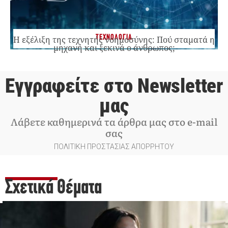
ΤΕΧΝΟΛΟΓΙΑ
Η εξέλιξη της τεχνητής νοημοσύνης: Πού σταματά η
μηχανή και ξεκινά ο άνθρωπος;
Εγγραφείτε στο Newsletter
μας
Λάβετε καθημερινά τα άρθρα μας στο e-mail
σας
ΠΟΛΙΤΙΚΗ ΠΡΟΣΤΑΣΙΑΣ ΑΠΟΡΡΗΤΟΥ
Σχετικά Θέματα