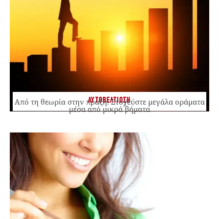
ΑΥΤΟΒΕΛΤΙΩΣΗ
Από τη θεωρία στην πράξη: Στοχεύστε μεγάλα οράματα
μέσα από μικρά βήματα