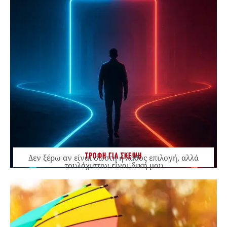
ΤΡΟΦΗ ΓΙΑ ΣΚΕΨΗ
Δεν ξέρω αν είναι σωστή ή λάθος επιλογή, αλλά
τουλάχιστον είναι δική μου