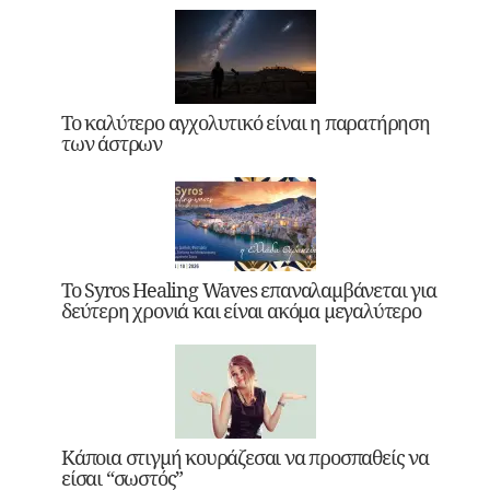
Το καλύτερο αγχολυτικό είναι η παρατήρηση
των άστρων
Το Syros Healing Waves επαναλαμβάνεται για
δεύτερη χρονιά και είναι ακόμα μεγαλύτερο
Κάποια στιγμή κουράζεσαι να προσπαθείς να
είσαι “σωστός”