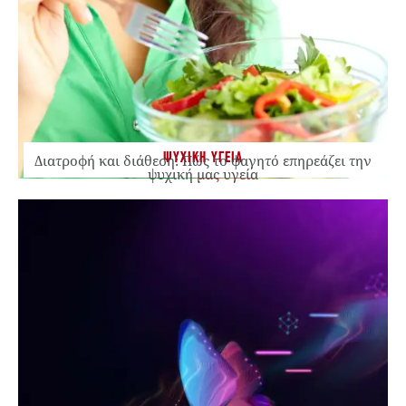
ΨΥΧΙΚΗ ΥΓΕΙΑ
Διατροφή και διάθεση: Πώς το φαγητό επηρεάζει την
ψυχική μας υγεία