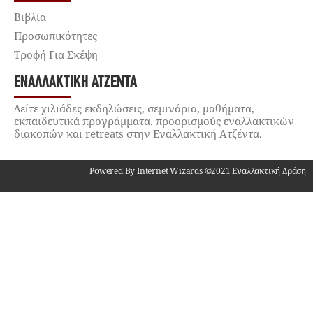
Βιβλία
Προσωπικότητες
Τροφή Για Σκέψη
ΕΝΑΛΛΑΚΤΙΚΉ ΑΤΖΈΝΤΑ
Δείτε χιλιάδες εκδηλώσεις, σεμινάρια, μαθήματα,
εκπαιδευτικά προγράμματα, προορισμούς εναλλακτικών
διακοπών και retreats στην Εναλλακτική Ατζέντα.
Powered By Internet Wizards ©2021 Εναλλακτική Δράση