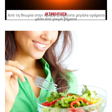
ΑΥΤΟΒΕΛΤΙΩΣΗ
Από τη θεωρία στην πράξη: Στοχεύστε μεγάλα οράματα
μέσα από μικρά βήματα