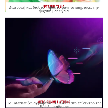
ΨΥΧΙΚΗ ΥΓΕΙΑ
Διατροφή και διάθεση: Πώς το φαγητό επηρεάζει την
ψυχική μας υγεία
WEB3 SUMMIT ATHENS
Το Internet ξαναγράφεται. Η Ελλάδα στο επίκεντρο της
Web3 μετάβασης