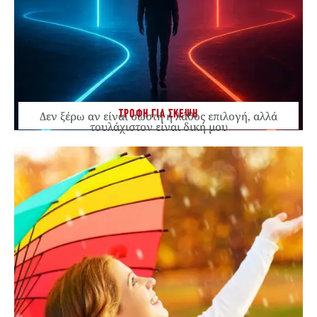
ΤΡΟΦΗ ΓΙΑ ΣΚΕΨΗ
Δεν ξέρω αν είναι σωστή ή λάθος επιλογή, αλλά
τουλάχιστον είναι δική μου