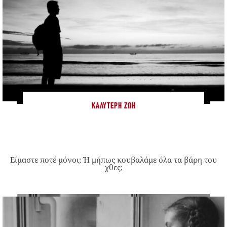
ΚΑΛΎΤΕΡΗ ΖΩΉ
Είμαστε ποτέ μόνοι; Ή μήπως κουβαλάμε όλα τα βάρη του
χθες;