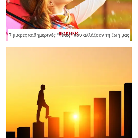
ΠΡΑΚΤΙΚΕΣ
7 μικρές καθημερινές “νίκες” που αλλάζουν τη ζωή μας