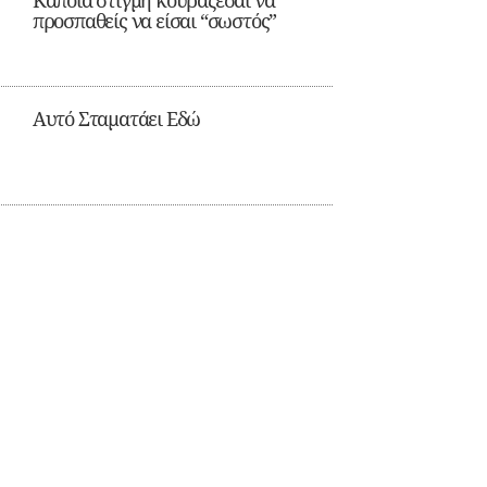
Κάποια στιγμή κουράζεσαι να
προσπαθείς να είσαι “σωστός”
Αυτό Σταματάει Εδώ