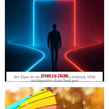
ΤΡΟΦΗ ΓΙΑ ΣΚΕΨΗ
Δεν ξέρω αν είναι σωστή ή λάθος επιλογή, αλλά
τουλάχιστον είναι δική μου