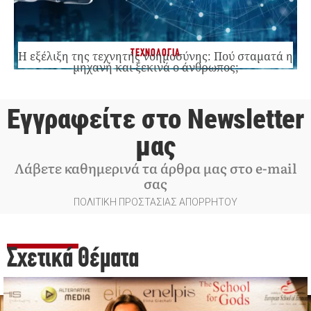
ΤΕΧΝΟΛΟΓΙΑ
Η εξέλιξη της τεχνητής νοημοσύνης: Πού σταματά η
μηχανή και ξεκινά ο άνθρωπος;
Εγγραφείτε στο Newsletter
μας
Λάβετε καθημερινά τα άρθρα μας στο e-mail
σας
ΠΟΛΙΤΙΚΗ ΠΡΟΣΤΑΣΙΑΣ ΑΠΟΡΡΗΤΟΥ
Σχετικά Θέματα