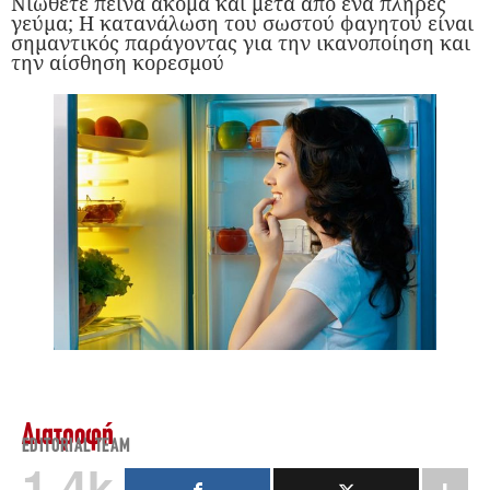
Νιώθετε πείνα ακόμα και μετά από ένα πλήρες
γεύμα; Η κατανάλωση του σωστού φαγητού είναι
σημαντικός παράγοντας για την ικανοποίηση και
την αίσθηση κορεσμού
Διατροφή
EDITORIAL TEAM
1.4k