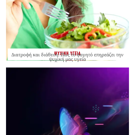
ΨΥΧΙΚΗ ΥΓΕΙΑ
Διατροφή και διάθεση: Πώς το φαγητό επηρεάζει την
ψυχική μας υγεία