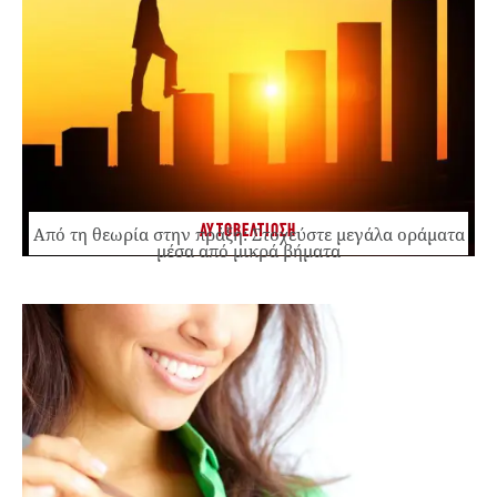
ΑΥΤΟΒΕΛΤΙΩΣΗ
Από τη θεωρία στην πράξη: Στοχεύστε μεγάλα οράματα
μέσα από μικρά βήματα