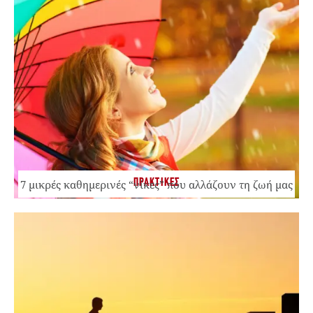
ΠΡΑΚΤΙΚΕΣ
7 μικρές καθημερινές “νίκες” που αλλάζουν τη ζωή μας