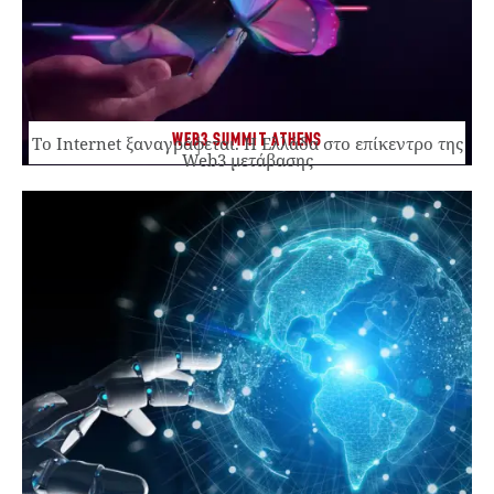
WEB3 SUMMIT ATHENS
Το Internet ξαναγράφεται. Η Ελλάδα στο επίκεντρο της
Web3 μετάβασης