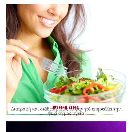
ΨΥΧΙΚΗ ΥΓΕΙΑ
Διατροφή και διάθεση: Πώς το φαγητό επηρεάζει την
ψυχική μας υγεία