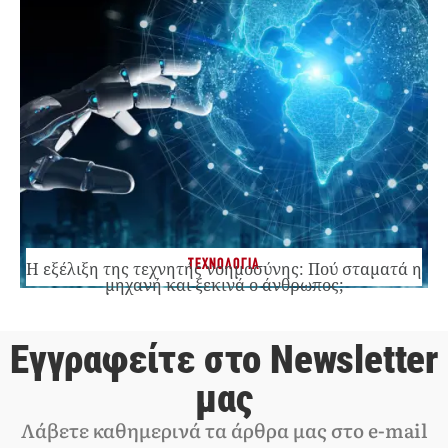
ΤΕΧΝΟΛΟΓΙΑ
Η εξέλιξη της τεχνητής νοημοσύνης: Πού σταματά η
μηχανή και ξεκινά ο άνθρωπος;
Εγγραφείτε στο Newsletter
μας
Λάβετε καθημερινά τα άρθρα μας στο e-mail