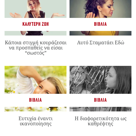
ΚΑΛΎΤΕΡΗ ΖΩΉ
ΒΙΒΛΊΑ
Κάποια στιγμή κουράζεσαι
Αυτό Σταματάει Εδώ
να προσπαθείς να είσαι
“σωστός”
ΒΙΒΛΊΑ
ΒΙΒΛΊΑ
Ευτυχία έναντι
Η διαφορετικότητα ως
ικανοποίησης
καθρέφτης