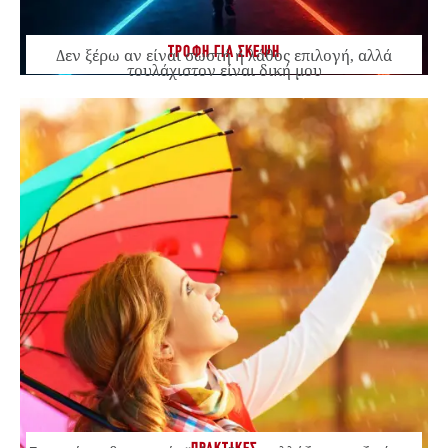
ΤΡΟΦΗ ΓΙΑ ΣΚΕΨΗ
Δεν ξέρω αν είναι σωστή ή λάθος επιλογή, αλλά
τουλάχιστον είναι δική μου