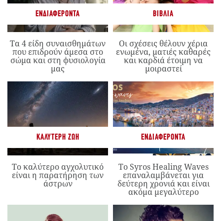
ΕΝΔΙΑΦΈΡΟΝΤΑ
ΒΙΒΛΊΑ
Τα 4 είδη συναισθημάτων
Οι σχέσεις θέλουν χέρια
που επιδρούν άμεσα στο
ενωμένα, ματιές καθαρές
σώμα και στη φυσιολογία
και καρδιά έτοιμη να
μας
μοιραστεί
ΚΑΛΎΤΕΡΗ ΖΩΉ
ΕΝΔΙΑΦΈΡΟΝΤΑ
Το καλύτερο αγχολυτικό
Το Syros Healing Waves
είναι η παρατήρηση των
επαναλαμβάνεται για
άστρων
δεύτερη χρονιά και είναι
ακόμα μεγαλύτερο