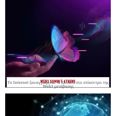
WEB3 SUMMIT ATHENS
Το Internet ξαναγράφεται. Η Ελλάδα στο επίκεντρο της
Web3 μετάβασης