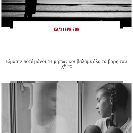
ΚΑΛΎΤΕΡΗ ΖΩΉ
Είμαστε ποτέ μόνοι; Ή μήπως κουβαλάμε όλα τα βάρη του
χθες;