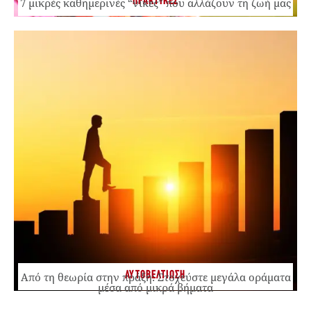
ΠΡΑΚΤΙΚΕΣ
7 μικρές καθημερινές “νίκες” που αλλάζουν τη ζωή μας
ΑΥΤΟΒΕΛΤΙΩΣΗ
Από τη θεωρία στην πράξη: Στοχεύστε μεγάλα οράματα
μέσα από μικρά βήματα