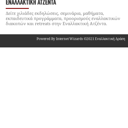
ΕΝΑΛΛΑΚΤΙΚΉ ΑΤΖΈΝΤΑ
Δείτε χιλιάδες εκδηλώσεις, σεμινάρια, μαθήματα,
εκπαιδευτικά προγράμματα, προορισμούς εναλλακτικών
διακοπών και retreats στην Εναλλακτική Ατζέντα.
Powered By Internet Wizards ©2021 Εναλλακτική Δράση