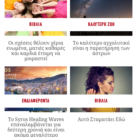
ΒΙΒΛΊΑ
ΚΑΛΎΤΕΡΗ ΖΩΉ
Οι σχέσεις θέλουν χέρια
Το καλύτερο αγχολυτικό
ενωμένα, ματιές καθαρές
είναι η παρατήρηση των
και καρδιά έτοιμη να
άστρων
μοιραστεί
ΕΝΔΙΑΦΈΡΟΝΤΑ
ΒΙΒΛΊΑ
Το Syros Healing Waves
Αυτό Σταματάει Εδώ
επαναλαμβάνεται για
δεύτερη χρονιά και είναι
ακόμα μεγαλύτερο