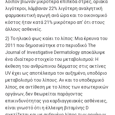
λοιπόν βίωναν μικρότερα επίπεδα στρες, οριακά
λιγότεροι, λάμβαναν 22% λιγότερη αναλγητική
φαρμακευτική αγωγή ανά ώρα και το οικονομικό
κόστος ήταν κατά 21% μικρότερο απ’ ότι στους
άλλους ασθενείς.
2) Το ηλιακό φως καίει το λίπος: Μια έρευνα του
2011 που δημοσιεύτηκε στο περιοδικό The
Journal of Investigative Dermatology αποκάλυψε
ένα ιδιαίτερο στοιχείο του μεταβολισμού: Η
έκθεση του ανθρώπινου δέρματος στις ακτίνες
UV έχει ως αποτέλεσμα τον αυξημένο, υποδόριο
μεταβολισμό του λίπους. Αν και το υποδερμικό
λίπος, σε αντίθεση με το λίπος των εσωτερικών
οργάνων, δεν θεωρείται παράγοντας
επικινδυνότητας για καρδιαγγειακές ασθένειες,
είναι γνωστό ότι η έλλειψη βιταμίνης D
σχετίζεται και με αυξημένο λίπος των οργάνων.