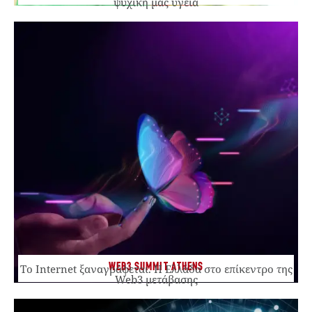
ψυχική μας υγεία
WEB3 SUMMIT ATHENS
Το Internet ξαναγράφεται. Η Ελλάδα στο επίκεντρο της
Web3 μετάβασης