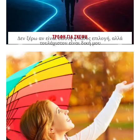
ΤΡΟΦΗ ΓΙΑ ΣΚΕΨΗ
Δεν ξέρω αν είναι σωστή ή λάθος επιλογή, αλλά
τουλάχιστον είναι δική μου