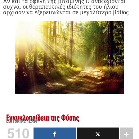
Αν και τα οφέλη της βιταμίνης D αναφέρονται
συχνά, οι θεραπευτικές ιδιότητες του ήλιου
άρχισαν να εξερευνώνται σε μεγαλύτερο βάθος.
Εγκυκλοπαίδεια της Φύσης
EDITORIAL TEAM
510