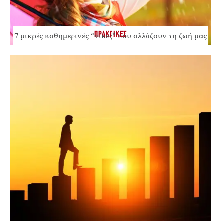
ΠΡΑΚΤΙΚΕΣ
7 μικρές καθημερινές “νίκες” που αλλάζουν τη ζωή μας