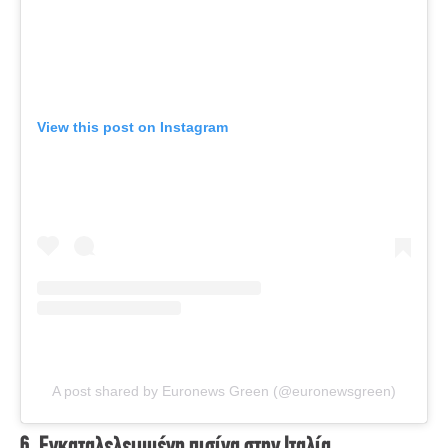
View this post on Instagram
A post shared by Euronews Green (@euronewsgreen)
6. Εγκαταλελειμμένη πισίνα στην Ιταλία