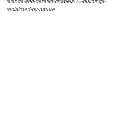
islands-and-derelict-chapels-12-buildings-
reclaimed-by-nature