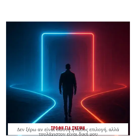
ΤΡΟΦΗ ΓΙΑ ΣΚΕΨΗ
Δεν ξέρω αν είναι σωστή ή λάθος επιλογή, αλλά
τουλάχιστον είναι δική μου