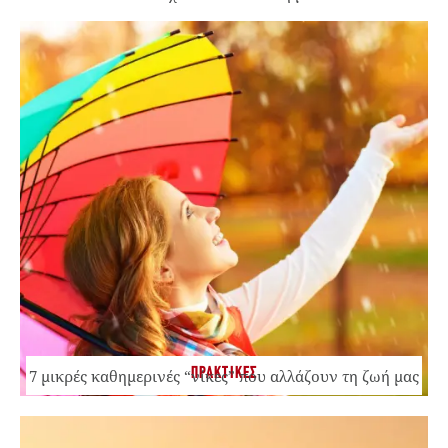
ΠΡΑΚΤΙΚΕΣ
7 μικρές καθημερινές “νίκες” που αλλάζουν τη ζωή μας