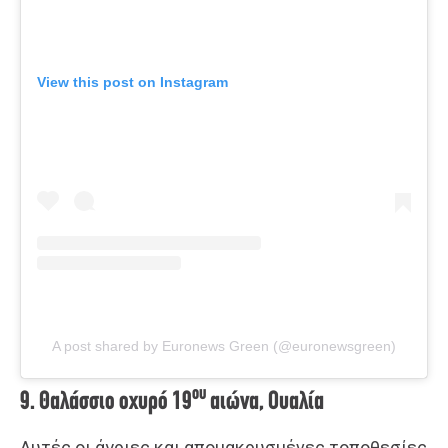
View this post on Instagram
A post shared by Euronews Green (@euronewsgreen)
ου
9. Θαλάσσιο οχυρό 19
αιώνα, Ουαλία
Αυτές οι άγριες και απομακρυσμένες τοποθεσίες