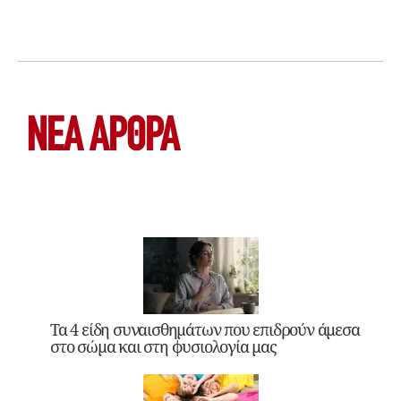
ΝΕΑ ΆΡΘΡΑ
Τα 4 είδη συναισθημάτων που επιδρούν άμεσα
στο σώμα και στη φυσιολογία μας