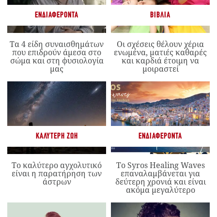
ΕΝΔΙΑΦΈΡΟΝΤΑ
ΒΙΒΛΊΑ
Τα 4 είδη συναισθημάτων
Οι σχέσεις θέλουν χέρια
που επιδρούν άμεσα στο
ενωμένα, ματιές καθαρές
σώμα και στη φυσιολογία
και καρδιά έτοιμη να
μας
μοιραστεί
ΚΑΛΎΤΕΡΗ ΖΩΉ
ΕΝΔΙΑΦΈΡΟΝΤΑ
Το καλύτερο αγχολυτικό
Το Syros Healing Waves
είναι η παρατήρηση των
επαναλαμβάνεται για
άστρων
δεύτερη χρονιά και είναι
ακόμα μεγαλύτερο