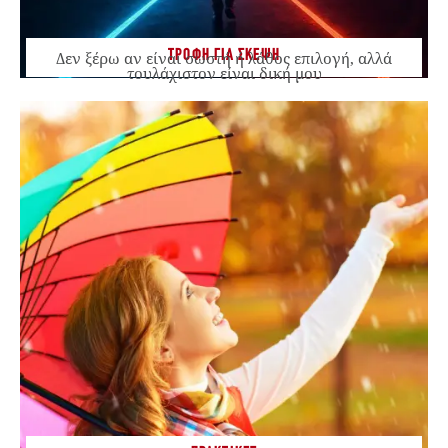
ΤΡΟΦΗ ΓΙΑ ΣΚΕΨΗ
Δεν ξέρω αν είναι σωστή ή λάθος επιλογή, αλλά
τουλάχιστον είναι δική μου