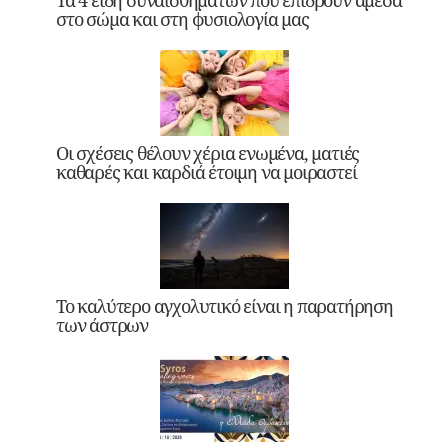
Τα 4 είδη συναισθημάτων που επιδρούν άμεσα
στο σώμα και στη φυσιολογία μας
Οι σχέσεις θέλουν χέρια ενωμένα, ματιές
καθαρές και καρδιά έτοιμη να μοιραστεί
Το καλύτερο αγχολυτικό είναι η παρατήρηση
των άστρων