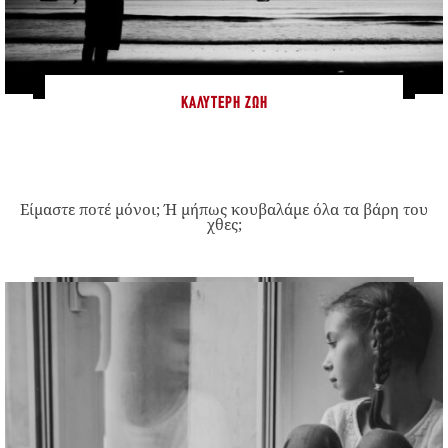
ΚΑΛΎΤΕΡΗ ΖΩΉ
Είμαστε ποτέ μόνοι; Ή μήπως κουβαλάμε όλα τα βάρη του
χθες;