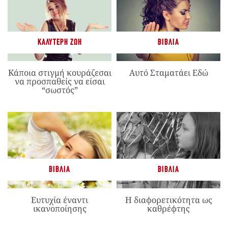
ΚΑΛΎΤΕΡΗ ΖΩΉ
ΒΙΒΛΊΑ
Κάποια στιγμή κουράζεσαι
Αυτό Σταματάει Εδώ
να προσπαθείς να είσαι
“σωστός”
ΒΙΒΛΊΑ
ΒΙΒΛΊΑ
Ευτυχία έναντι
Η διαφορετικότητα ως
ικανοποίησης
καθρέφτης