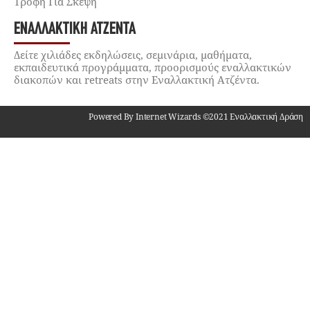
Τροφή Για Σκέψη
ΕΝΑΛΛΑΚΤΙΚΉ ΑΤΖΈΝΤΑ
Δείτε χιλιάδες εκδηλώσεις, σεμινάρια, μαθήματα,
εκπαιδευτικά προγράμματα, προορισμούς εναλλακτικών
διακοπών και retreats στην Εναλλακτική Ατζέντα.
Powered By Internet Wizards ©2021 Εναλλακτική Δράση