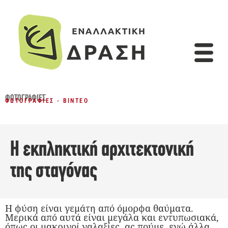
ΦΩΤΟΓΡΑΦΊΕΣ
ΦΩΤΟΓΡΑΦΊΕΣ - ΒΊΝΤΕΟ
Η εκπληκτική αρχιτεκτονική
της σταγόνας
Η φύση είναι γεμάτη από όμορφα θαύματα.
Μερικά από αυτά είναι μεγάλα και εντυπωσιακά,
όπως οι μακρινοί γαλαξίες, ας πούμε, ενώ άλλα