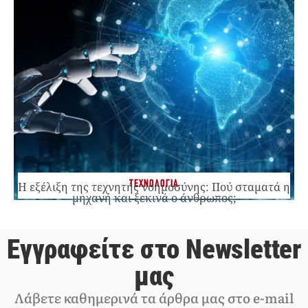
ΤΕΧΝΟΛΟΓΙΑ
Η εξέλιξη της τεχνητής νοημοσύνης: Πού σταματά η
μηχανή και ξεκινά ο άνθρωπος;
Εγγραφείτε στο Newsletter
μας
Λάβετε καθημερινά τα άρθρα μας στο e-mail