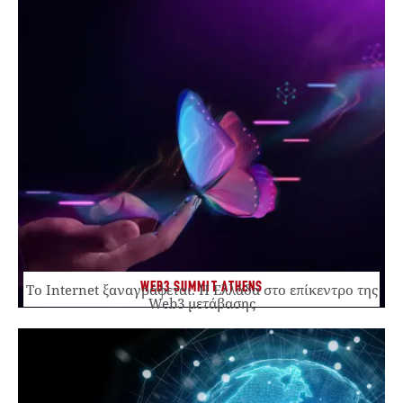
WEB3 SUMMIT ATHENS
Το Internet ξαναγράφεται. Η Ελλάδα στο επίκεντρο της
Web3 μετάβασης