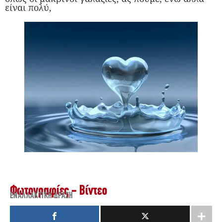
είναι πολύ,
Φωτογραφίες - Βίντεο
ΕΝΑΛΛΑΚΤΙΚΉ ΔΡΆΣΗ