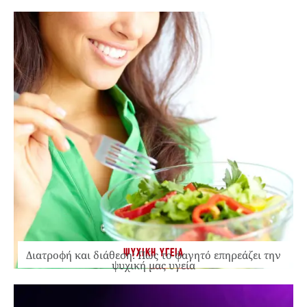
ΨΥΧΙΚΗ ΥΓΕΙΑ
Διατροφή και διάθεση: Πώς το φαγητό επηρεάζει την
ψυχική μας υγεία