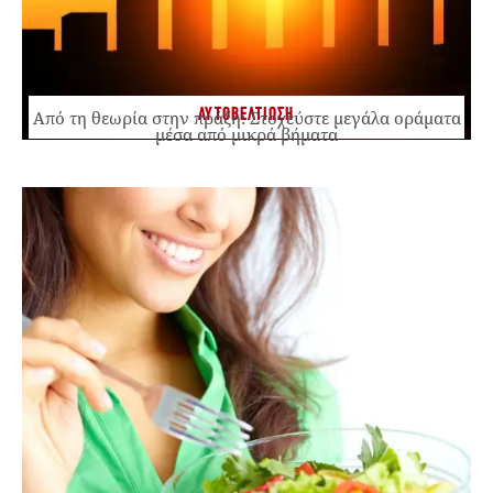
ΑΥΤΟΒΕΛΤΙΩΣΗ
Από τη θεωρία στην πράξη: Στοχεύστε μεγάλα οράματα
μέσα από μικρά βήματα