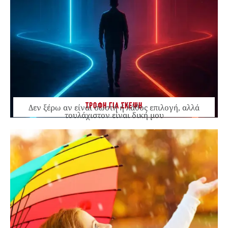
ΤΡΟΦΗ ΓΙΑ ΣΚΕΨΗ
Δεν ξέρω αν είναι σωστή ή λάθος επιλογή, αλλά
τουλάχιστον είναι δική μου