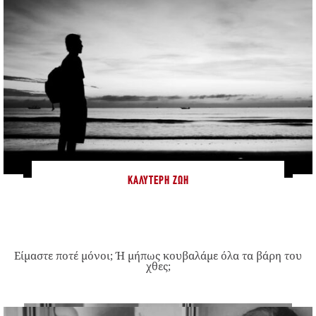
ΚΑΛΎΤΕΡΗ ΖΩΉ
Είμαστε ποτέ μόνοι; Ή μήπως κουβαλάμε όλα τα βάρη του
χθες;