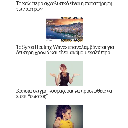
Το καλύτερο αγχολυτικό είναι η παρατήρηση
των άστρων
Το Syros Healing Waves επαναλαμβάνεται για
δεύτερη χρονιά και είναι ακόμα μεγαλύτερο
Κάποια στιγμή κουράζεσαι να προσπαθείς να
είσαι “σωστός”