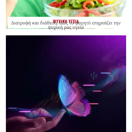
ΨΥΧΙΚΗ ΥΓΕΙΑ
Διατροφή και διάθεση: Πώς το φαγητό επηρεάζει την
ψυχική μας υγεία