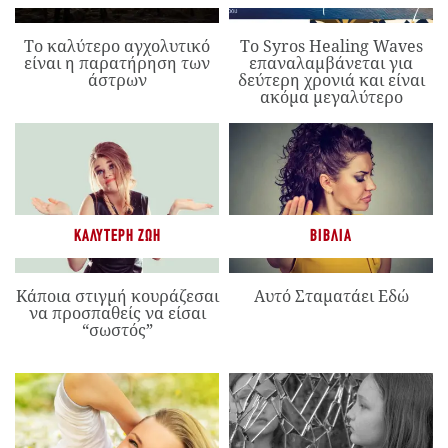
Το καλύτερο αγχολυτικό
Το Syros Healing Waves
είναι η παρατήρηση των
επαναλαμβάνεται για
άστρων
δεύτερη χρονιά και είναι
ακόμα μεγαλύτερο
ΚΑΛΎΤΕΡΗ ΖΩΉ
ΒΙΒΛΊΑ
Κάποια στιγμή κουράζεσαι
Αυτό Σταματάει Εδώ
να προσπαθείς να είσαι
“σωστός”