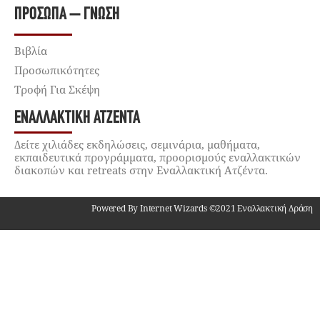
ΠΡΌΣΩΠΑ – ΓΝΏΣΗ
Βιβλία
Προσωπικότητες
Τροφή Για Σκέψη
ΕΝΑΛΛΑΚΤΙΚΉ ΑΤΖΈΝΤΑ
Δείτε χιλιάδες εκδηλώσεις, σεμινάρια, μαθήματα,
εκπαιδευτικά προγράμματα, προορισμούς εναλλακτικών
διακοπών και retreats στην Εναλλακτική Ατζέντα.
Powered By Internet Wizards ©2021 Εναλλακτική Δράση