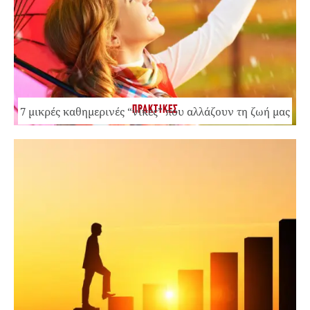
ΠΡΑΚΤΙΚΕΣ
7 μικρές καθημερινές “νίκες” που αλλάζουν τη ζωή μας