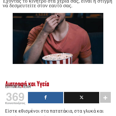
Έχοντας το κίνητρο στα χέρια σας, είναι η στιγμή
να δεσμευτείτε στον εαυτό σας.
Διατροφή και Υγεία
EDITORIAL TEAM
369
Κοινοποιήσεις
Είστε εθισμένοι στα πατατάκια, στα γλυκά και