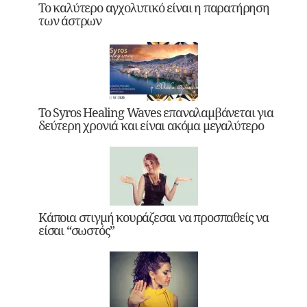
Το καλύτερο αγχολυτικό είναι η παρατήρηση
των άστρων
Το Syros Healing Waves επαναλαμβάνεται για
δεύτερη χρονιά και είναι ακόμα μεγαλύτερο
Κάποια στιγμή κουράζεσαι να προσπαθείς να
είσαι “σωστός”