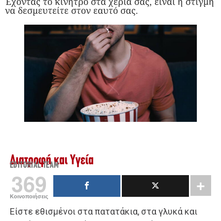
Έχοντας το κίνητρο στα χέρια σας, είναι η στιγμή
να δεσμευτείτε στον εαυτό σας.
Διατροφή και Υγεία
EDITORIAL TEAM
369
Κοινοποιήσεις
Είστε εθισμένοι στα πατατάκια, στα γλυκά και