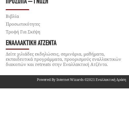
ΠΡΌΣΩΠΑ – ΓΝΏΣΗ
Βιβλία
Προσωπικότητες
Τροφή Για Σκέψη
ΕΝΑΛΛΑΚΤΙΚΉ ΑΤΖΈΝΤΑ
Δείτε χιλιάδες εκδηλώσεις, σεμινάρια, μαθήματα,
εκπαιδευτικά προγράμματα, προορισμούς εναλλακτικών
διακοπών και retreats στην Εναλλακτική Ατζέντα.
Powered By Internet Wizards ©2021 Εναλλακτική Δράση