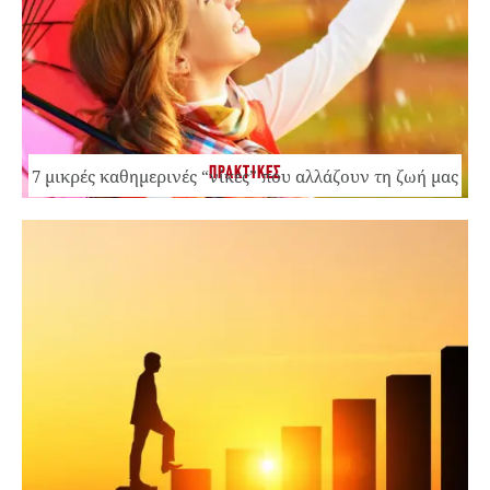
ΠΡΑΚΤΙΚΕΣ
7 μικρές καθημερινές “νίκες” που αλλάζουν τη ζωή μας