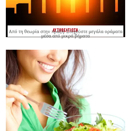
ΑΥΤΟΒΕΛΤΙΩΣΗ
Από τη θεωρία στην πράξη: Στοχεύστε μεγάλα οράματα
μέσα από μικρά βήματα