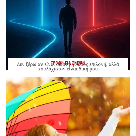
ΤΡΟΦΗ ΓΙΑ ΣΚΕΨΗ
Δεν ξέρω αν είναι σωστή ή λάθος επιλογή, αλλά
τουλάχιστον είναι δική μου