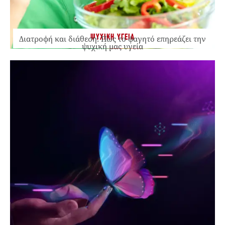
ΨΥΧΙΚΗ ΥΓΕΙΑ
Διατροφή και διάθεση: Πώς το φαγητό επηρεάζει την
ψυχική μας υγεία