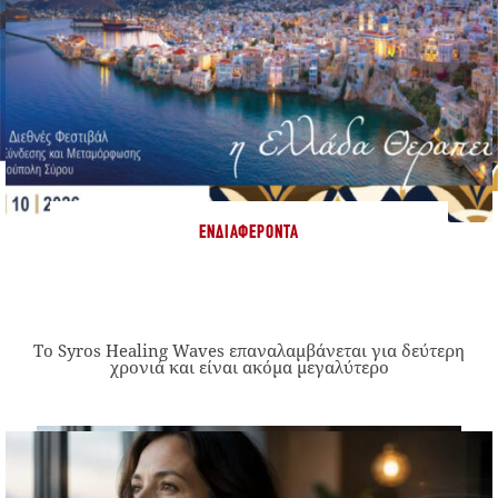
ΕΝΔΙΑΦΈΡΟΝΤΑ
Το Syros Healing Waves επαναλαμβάνεται για δεύτερη
χρονιά και είναι ακόμα μεγαλύτερο