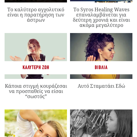
Το καλύτερο αγχολυτικό
Το Syros Healing Waves
είναι η παρατήρηση των
επαναλαμβάνεται για
άστρων
δεύτερη χρονιά και είναι
ακόμα μεγαλύτερο
ΚΑΛΎΤΕΡΗ ΖΩΉ
ΒΙΒΛΊΑ
Κάποια στιγμή κουράζεσαι
Αυτό Σταματάει Εδώ
να προσπαθείς να είσαι
“σωστός”