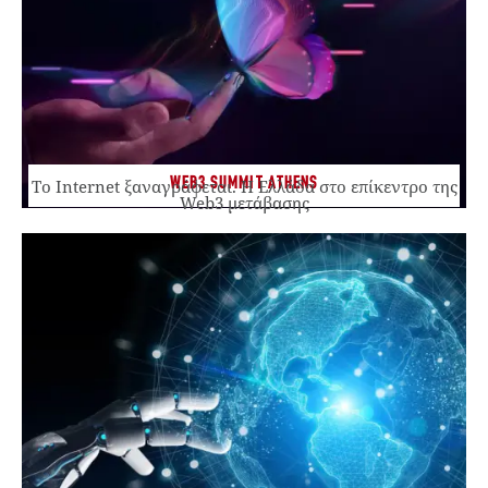
WEB3 SUMMIT ATHENS
Το Internet ξαναγράφεται. Η Ελλάδα στο επίκεντρο της
Web3 μετάβασης