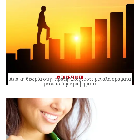
ΑΥΤΟΒΕΛΤΙΩΣΗ
Από τη θεωρία στην πράξη: Στοχεύστε μεγάλα οράματα
μέσα από μικρά βήματα