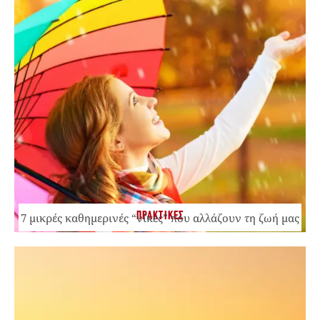
ΠΡΑΚΤΙΚΕΣ
7 μικρές καθημερινές “νίκες” που αλλάζουν τη ζωή μας