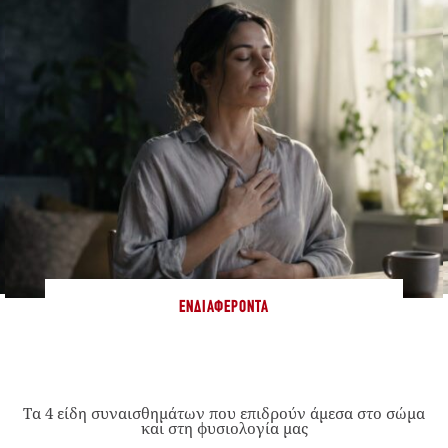
ΕΝΔΙΑΦΈΡΟΝΤΑ
Τα 4 είδη συναισθημάτων που επιδρούν άμεσα στο σώμα
και στη φυσιολογία μας