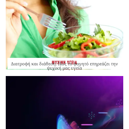
ΨΥΧΙΚΗ ΥΓΕΙΑ
Διατροφή και διάθεση: Πώς το φαγητό επηρεάζει την
ψυχική μας υγεία