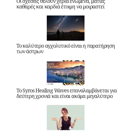
Οι σχέσεις θέλουν χέρια ενωμένα, ματιές
καθαρές και καρδιά έτοιμη να μοιραστεί
Το καλύτερο αγχολυτικό είναι η παρατήρηση
των άστρων
Το Syros Healing Waves επαναλαμβάνεται για
δεύτερη χρονιά και είναι ακόμα μεγαλύτερο