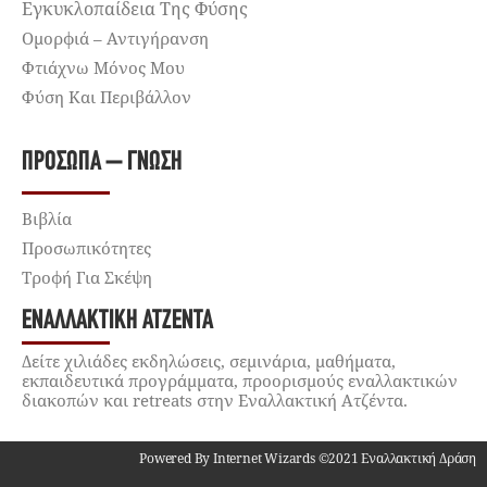
Εγκυκλοπαίδεια Της Φύσης
Ομορφιά – Αντιγήρανση
Φτιάχνω Μόνος Μου
Φύση Και Περιβάλλον
ΠΡΌΣΩΠΑ – ΓΝΏΣΗ
Βιβλία
Προσωπικότητες
Τροφή Για Σκέψη
ΕΝΑΛΛΑΚΤΙΚΉ ΑΤΖΈΝΤΑ
Δείτε χιλιάδες εκδηλώσεις, σεμινάρια, μαθήματα,
εκπαιδευτικά προγράμματα, προορισμούς εναλλακτικών
διακοπών και retreats στην Εναλλακτική Ατζέντα.
Powered By Internet Wizards ©2021 Εναλλακτική Δράση