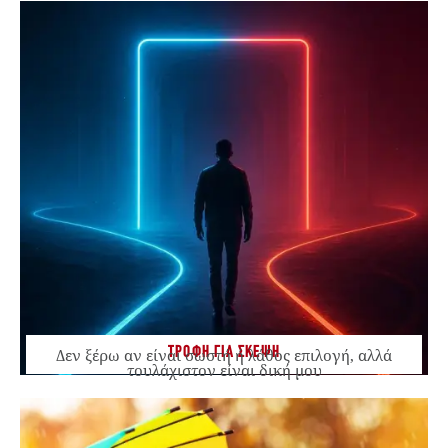
ΤΡΟΦΗ ΓΙΑ ΣΚΕΨΗ
Δεν ξέρω αν είναι σωστή ή λάθος επιλογή, αλλά
τουλάχιστον είναι δική μου