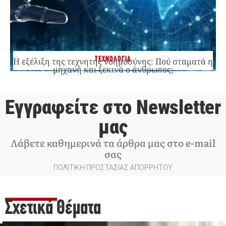
ΤΕΧΝΟΛΟΓΙΑ
Η εξέλιξη της τεχνητής νοημοσύνης: Πού σταματά η
μηχανή και ξεκινά ο άνθρωπος;
Εγγραφείτε στο Newsletter
μας
Λάβετε καθημερινά τα άρθρα μας στο e-mail
σας
ΠΟΛΙΤΙΚΗ ΠΡΟΣΤΑΣΙΑΣ ΑΠΟΡΡΗΤΟΥ
Σχετικά Θέματα