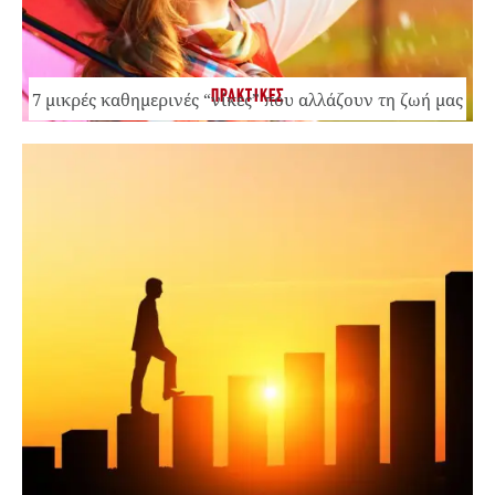
ΠΡΑΚΤΙΚΕΣ
7 μικρές καθημερινές “νίκες” που αλλάζουν τη ζωή μας