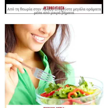
ΑΥΤΟΒΕΛΤΙΩΣΗ
Από τη θεωρία στην πράξη: Στοχεύστε μεγάλα οράματα
μέσα από μικρά βήματα