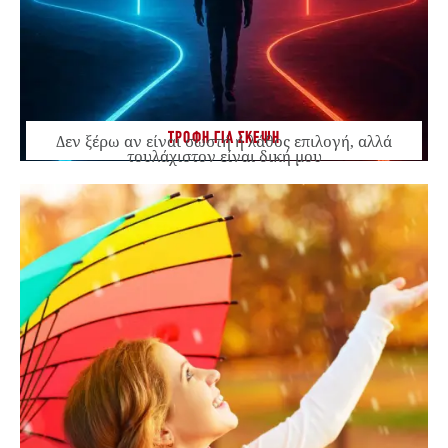
ΤΡΟΦΗ ΓΙΑ ΣΚΕΨΗ
Δεν ξέρω αν είναι σωστή ή λάθος επιλογή, αλλά
τουλάχιστον είναι δική μου