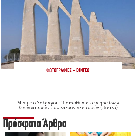
ΦΩΤΟΓΡΑΦΊΕΣ - ΒΊΝΤΕΟ
Μνημείο Ζαλόγγου: Η αυτοθυσία των ηρωίδων
Σουλιωτισσών που έπεσαν «εν χορώ» (Βίντεο)
Πρόσφατα Άρθρα