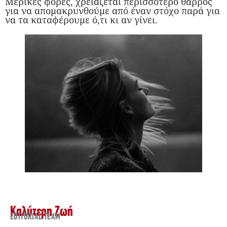
Μερικές φορές, χρειάζεται περισσότερο θάρρος
για να απομακρυνθούμε από έναν στόχο παρά για
να τα καταφέρουμε ό,τι κι αν γίνει.
Καλύτερη Ζωή
EDITORIAL TEAM