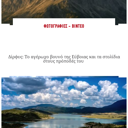
ΦΩΤΟΓΡΑΦΊΕΣ - ΒΊΝΤΕΟ
Δίρφυς: Το αγέρωχο βουνό της Εύβοιας και τα στολίδια
στους πρόποδές του