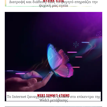
ΨΥΧΙΚΗ ΥΓΕΙΑ
Διατροφή και διάθεση: Πώς το φαγητό επηρεάζει την
ψυχική μας υγεία
WEB3 SUMMIT ATHENS
Το Internet ξαναγράφεται. Η Ελλάδα στο επίκεντρο της
Web3 μετάβασης