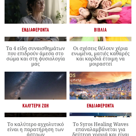
ΕΝΔΙΑΦΈΡΟΝΤΑ
ΒΙΒΛΊΑ
Τα 4 είδη συναισθημάτων
Οι σχέσεις θέλουν χέρια
που επιδρούν άμεσα στο
ενωμένα, ματιές καθαρές
σώμα και στη φυσιολογία
και καρδιά έτοιμη να
μας
μοιραστεί
ΚΑΛΎΤΕΡΗ ΖΩΉ
ΕΝΔΙΑΦΈΡΟΝΤΑ
Το καλύτερο αγχολυτικό
Το Syros Healing Waves
είναι η παρατήρηση των
επαναλαμβάνεται για
άστρων
δεύτερη χρονιά και είναι