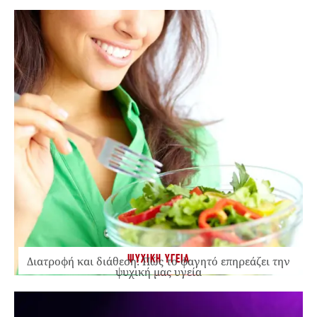
ΨΥΧΙΚΗ ΥΓΕΙΑ
Διατροφή και διάθεση: Πώς το φαγητό επηρεάζει την
ψυχική μας υγεία