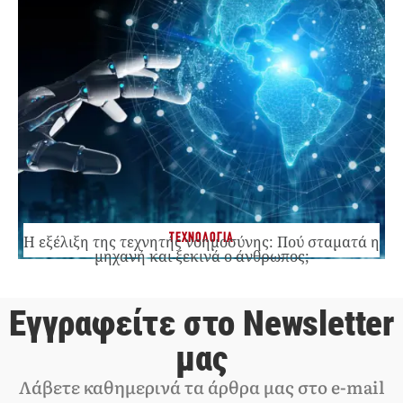
ΤΕΧΝΟΛΟΓΙΑ
Η εξέλιξη της τεχνητής νοημοσύνης: Πού σταματά η
μηχανή και ξεκινά ο άνθρωπος;
Εγγραφείτε στο Newsletter
μας
Λάβετε καθημερινά τα άρθρα μας στο e-mail