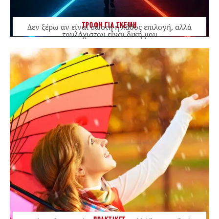
ΤΡΟΦΗ ΓΙΑ ΣΚΕΨΗ
Δεν ξέρω αν είναι σωστή ή λάθος επιλογή, αλλά
τουλάχιστον είναι δική μου