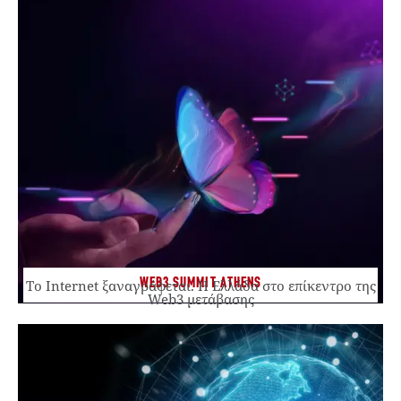
WEB3 SUMMIT ATHENS
Το Internet ξαναγράφεται. Η Ελλάδα στο επίκεντρο της
Web3 μετάβασης