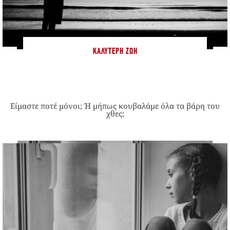
ΚΑΛΎΤΕΡΗ ΖΩΉ
Είμαστε ποτέ μόνοι; Ή μήπως κουβαλάμε όλα τα βάρη του
χθες;