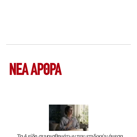
ΝΕΑ ΆΡΘΡΑ
Τα 4 είδη συναισθημάτων που επιδρούν άμεσα