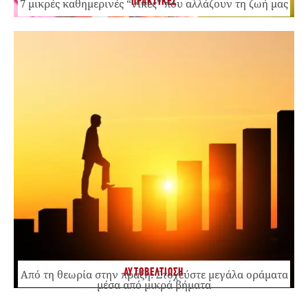
ΠΡΑΚΤΙΚΕΣ
7 μικρές καθημερινές “νίκες” που αλλάζουν τη ζωή μας
ΑΥΤΟΒΕΛΤΙΩΣΗ
Από τη θεωρία στην πράξη: Στοχεύστε μεγάλα οράματα
μέσα από μικρά βήματα