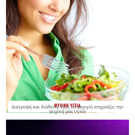
ΨΥΧΙΚΗ ΥΓΕΙΑ
Διατροφή και διάθεση: Πώς το φαγητό επηρεάζει την
ψυχική μας υγεία