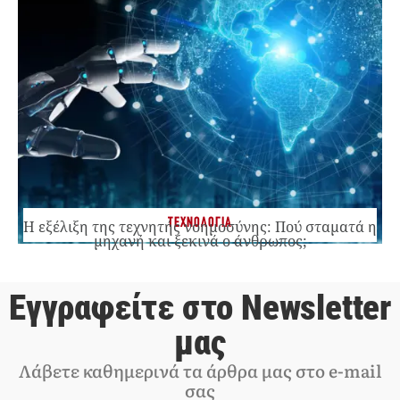
ΤΕΧΝΟΛΟΓΙΑ
Η εξέλιξη της τεχνητής νοημοσύνης: Πού σταματά η
μηχανή και ξεκινά ο άνθρωπος;
Εγγραφείτε στο Newsletter
μας
Λάβετε καθημερινά τα άρθρα μας στο e-mail
σας