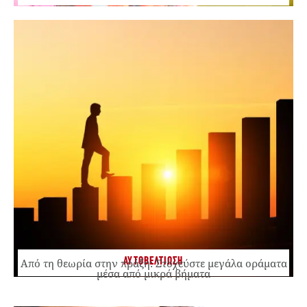
ΑΥΤΟΒΕΛΤΙΩΣΗ
Από τη θεωρία στην πράξη: Στοχεύστε μεγάλα οράματα
μέσα από μικρά βήματα