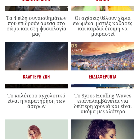
Τα 4 είδη συναισθημάτων
Οι σχέσεις θέλουν χέρια
που επιδρούν άμεσα στο
ενωμένα, ματιές καθαρές
σώμα και στη φυσιολογία
και καρδιά έτοιμη να
μας
μοιραστεί
ΚΑΛΎΤΕΡΗ ΖΩΉ
ΕΝΔΙΑΦΈΡΟΝΤΑ
Το καλύτερο αγχολυτικό
Το Syros Healing Waves
είναι η παρατήρηση των
επαναλαμβάνεται για
άστρων
δεύτερη χρονιά και είναι
ακόμα μεγαλύτερο