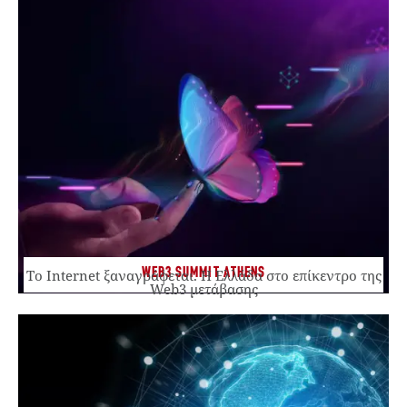
WEB3 SUMMIT ATHENS
Το Internet ξαναγράφεται. Η Ελλάδα στο επίκεντρο της
Web3 μετάβασης