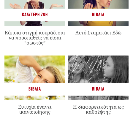
ΚΑΛΎΤΕΡΗ ΖΩΉ
ΒΙΒΛΊΑ
Κάποια στιγμή κουράζεσαι
Αυτό Σταματάει Εδώ
να προσπαθείς να είσαι
“σωστός”
ΒΙΒΛΊΑ
ΒΙΒΛΊΑ
Ευτυχία έναντι
Η διαφορετικότητα ως
ικανοποίησης
καθρέφτης