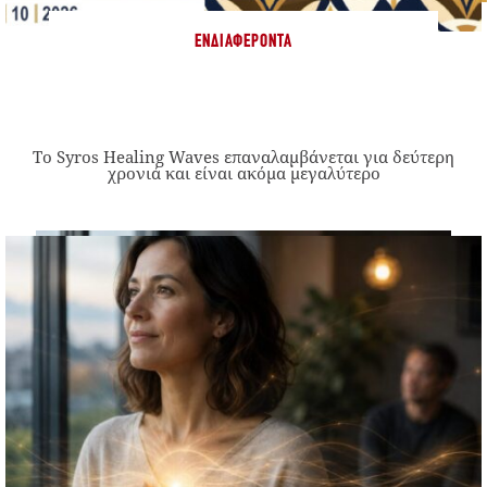
ΕΝΔΙΑΦΈΡΟΝΤΑ
Το Syros Healing Waves επαναλαμβάνεται για δεύτερη
χρονιά και είναι ακόμα μεγαλύτερο