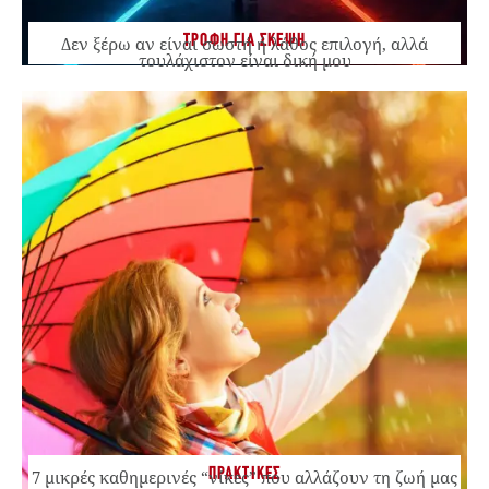
ΤΡΟΦΗ ΓΙΑ ΣΚΕΨΗ
Δεν ξέρω αν είναι σωστή ή λάθος επιλογή, αλλά
τουλάχιστον είναι δική μου
ΠΡΑΚΤΙΚΕΣ
7 μικρές καθημερινές “νίκες” που αλλάζουν τη ζωή μας